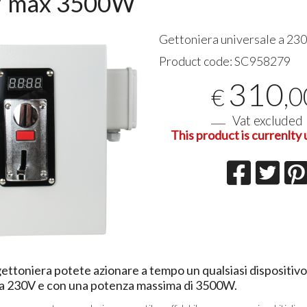
/ max 3500W
Ottimo 
Gettoniera universale a 2
affidabil
arriva g
Product code:
SC958279
esigenze
01-08-20
310
,0
€
Vat excluded
This product is currenlty 
ettoniera potete azionare a tempo un qualsiasi dispositivo
a 230V e con una potenza massima di 3500W.