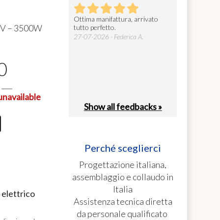
prodotto, robusto ed
Ottima manifattura, arrivato
Gentilissimi e s
30V – 3500W
e. Facile da installare e
tutto perfetto.
cosa fondamenta
ià configurato in base alle
27-07-2026 - Federica A.
26-07-2026 - car
. La consegna ...
26 - Valerio C.
0
unavailable
Show all feedbacks »
Perché sceglierci
Progettazione italiana,
assemblaggio e collaudo in
Italia
 elettrico
Assistenza tecnica diretta
da personale qualificato