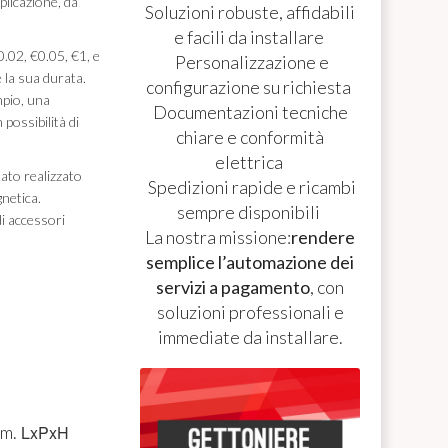
plicazione, da
Soluzioni robuste, affidabili
e facili da installare
0.02, €0.05, €1, e
Personalizzazione e
e la sua durata.
configurazione su richiesta
mpio, una
Documentazioni tecniche
possibilità di
chiare e conformità
elettrica
tato realizzato
Spedizioni rapide e ricambi
gnetica.
sempre disponibili
di accessori
La nostra missione:
rendere
semplice l’automazione dei
servizi a pagamento
, con
soluzioni professionali e
immediate da installare.
im.
LxPxH