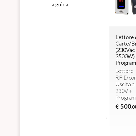
la guida
.
5
RFID Card
Lettore 
DISPOSITIVI
Reader for
Carte/Br
- Gettoniera
Washing
(230Vac 
multimoneta
Machine or
3500W)
con contatti
Dryer –
Program
NA (max
Timed
Lettore
3500 W /
Control
RFID
co
cada)
(230Vac –
Uscita a
3500W)
Gettoniera
230V +
RFID
multimoneta
Program
Reader for
per 5
500
€
,0
Washing
dispositivi
Machines/Dryers
1.250
€
,00
310
€
,00