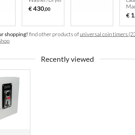
Gettoni
porte
Mac
430
€
,00
elettro
(elettroserrature)
1
€
accessor
400
€
,00
375
€
,00
ur shopping!
find other products of
universal coin timers (2
Shop
Recently viewed