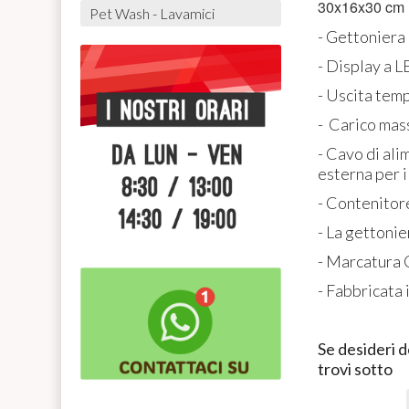
30x16x30 cm
Pet Wash - Lavamici
- Gettoniera 
- Display a L
- Uscita tem
- Carico mas
- Cavo di ali
esterna per 
- Contenitor
- La gettonie
- Marcatura
- Fabbricata i
Se desideri d
trovi sotto