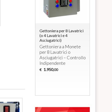
ra per 4
Gettoniera per 8 Lavatrici
Professio
i elettrici a
(o 4 Lavatrici e 4
Operated 
/ max 3000W cada
Asciugatrici)
Washing M
Dryers wi
era per 4
Gettoniera a Monete
RFID Car
tivi a 230Vac
per 8 Lavatrici o
Coin +
R
Asciugatrici – Controllo
System f
Indipendente
Machines
1.950
€
,00
1.035
€
,0