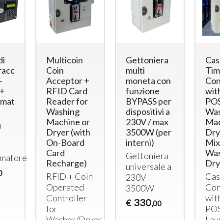
di
Multicoin
Gettoniera
Cas
accialetti
Coin
multi
Tim
-
Acceptor +
moneta con
Con
 +
RFID Card
funzione
wit
matore
Reader for
BYPASS per
POS
Washing
dispositivi a
Was
Machine or
230V / max
Mac
n
Dryer (with
3500W (per
Dry
On-Board
interni)
Mix
Card
Was
Gettoniera
matore
Recharge)
Dry
universale a
0
RFID
+ Coin
Cas
230V –
Gettoniera multimoneta
Gettonie
Operated
Con
3500W
per 2 porte
Apriport
Controller
wit
330
€
,00
(elettroserrature)
Elettrose
for
PO
esterni)
Gettoniera euro per 2
Washer/Dryer
Lau