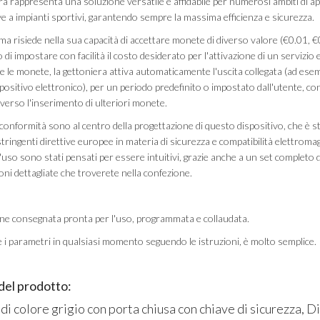
a rappresenta una soluzione versatile e affidabile per numerosi ambiti di ap
ve a impianti sportivi, garantendo sempre la massima efficienza e sicurezza.
ema risiede nella sua capacità di accettare monete di diverso valore (€0.01, €
di impostare con facilità il costo desiderato per l'attivazione di un servizio 
e le monete, la gettoniera attiva automaticamente l'uscita collegata (ad ese
ositivo elettronico), per un periodo predefinito o impostato dall'utente, con 
verso l'inserimento di ulteriori monete.
 conformità sono al centro della progettazione di questo dispositivo, che è s
tringenti direttive europee in materia di sicurezza e compatibilità elettroma
 l'uso sono stati pensati per essere intuitivi, grazie anche a un set completo 
zioni dettagliate che troverete nella confezione.
ene consegnata pronta per l'uso, programmata e collaudata.
 i parametri in qualsiasi momento seguendo le istruzioni, è molto semplice.
del prodotto:
o di colore grigio con porta chiusa con chiave di sicurezza, D