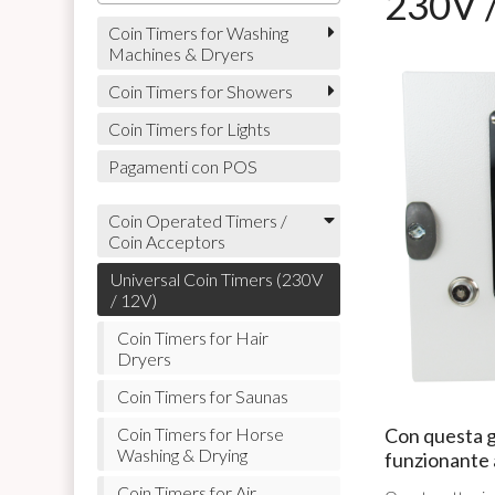
230V 
Coin Timers for Washing
Machines & Dryers
Coin Timers for Showers
Coin Timers for Lights
Pagamenti con POS
Coin Operated Timers /
Coin Acceptors
Universal Coin Timers (230V
/ 12V)
Coin Timers for Hair
Dryers
Coin Timers for Saunas
Con questa g
Coin Timers for Horse
Washing & Drying
funzionante 
Coin Timers for Air