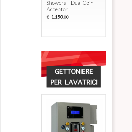
Showers – Dual Coin
solenoid
Acceptor
700
€
,00
1.150
€
,00