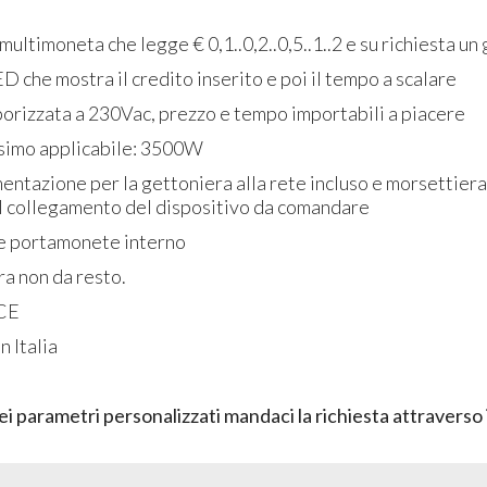
multimoneta che legge € 0,1..0,2..0,5..1..2 e su richiesta un
ED che mostra il credito inserito e poi il tempo a scalare
porizzata a 230Vac, prezzo e tempo importabili a piacere
simo applicabile: 3500W
mentazione per la gettoniera alla rete incluso e morsettiera
il collegamento del dispositivo da comandare
e portamonete interno
ra non da resto.
 CE
n Italia
RFID Reader for Cards and
4 docce -
Wristbands for 1 Shower
Carte/Br
with 12Vdc Solenoid Valve
Lettor
ei parametri personalizzati mandaci la richiesta attraverso
RFID
Shower Reader
Uscite 
with 12Vdc Output
docce)
220
€
,00
498
€
,00