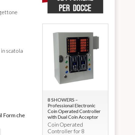
 gettone
 in scatola
 Lettore di
8 SHOWERS –
5 SHOWER
accialetti
Professional Electronic
Timer Con
Coin Operated Controller
Vcc Solen
e
RFID
con 4
 il Form che
with Dual Coin Acceptor
Multi-coi
a 12Vcc (per
Coin Operated
for 5 sh
Controller for 8
power su