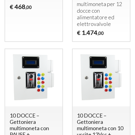
multimoneta per 12
468
€
,00
docce con
alimentatore ed
elettrovalvole
1.474
€
,00
10 DOCCE –
10 DOCCE –
Gettoniera
Gettoniera
multimoneta con
multimoneta con 10
PAUSE +
uscite 12Vcc +