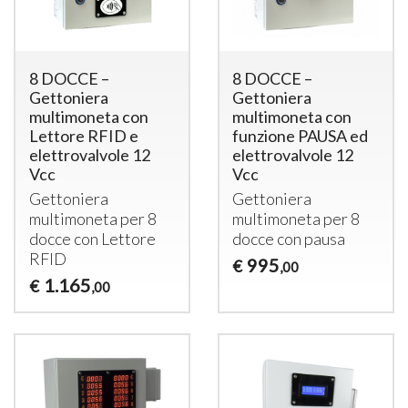
8 DOCCE –
8 DOCCE –
Gettoniera
Gettoniera
multimoneta con
multimoneta con
Lettore RFID e
funzione PAUSA ed
elettrovalvole 12
elettrovalvole 12
Vcc
Vcc
Gettoniera
Gettoniera
multimoneta per 8
multimoneta per 8
docce con Lettore
docce con pausa
RFID
995
€
,00
1.165
€
,00