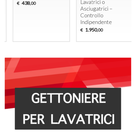
Lavatrici o
438
€
,00
Asciugatrici –
Controllo
Indipendente
1.950
€
,00