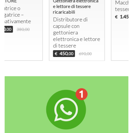
Gettoniera elettronica
Macchina che eroga
e lettore di tessere
tessere
ricaricabili
1.450
€
,00
Distributore di
capsule con
gettoniera
elettronica e lettore
di tessere
450
€
690,00
,00