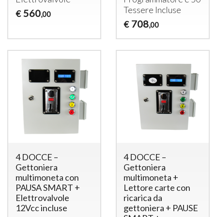
Tessere Incluse
560
€
,00
708
€
,00
4 DOCCE –
4 DOCCE –
Gettoniera
Gettoniera
multimoneta con
multimoneta +
PAUSA SMART +
Lettore carte con
Elettrovalvole
ricarica da
12Vcc incluse
gettoniera + PAUSE