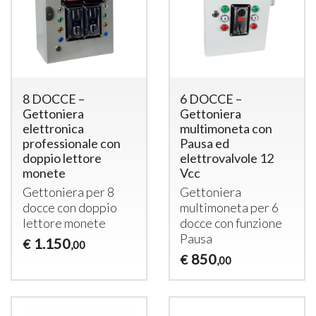
8 DOCCE –
6 DOCCE –
Gettoniera
Gettoniera
elettronica
multimoneta con
professionale con
Pausa ed
doppio lettore
elettrovalvole 12
monete
Vcc
Gettoniera per 8
Gettoniera
docce con doppio
multimoneta per 6
lettore monete
docce con funzione
Pausa
1.150
€
,00
850
€
,00