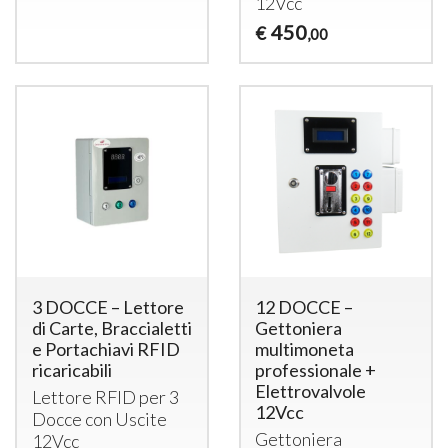
12Vcc
450
€
,00
3 DOCCE – Lettore
12 DOCCE –
di Carte, Braccialetti
Gettoniera
e Portachiavi RFID
multimoneta
ricaricabili
professionale +
Elettrovalvole
Lettore
RFID
per 3
12Vcc
Docce con Uscite
Gettoniera
12Vcc