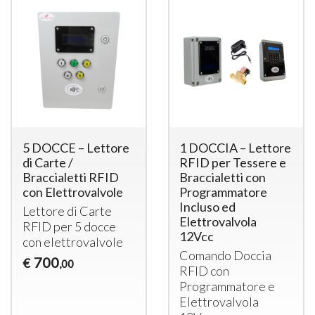
5 DOCCE – Lettore
1 DOCCIA – Lettore
di Carte /
RFID per Tessere e
Braccialetti RFID
Braccialetti con
con Elettrovalvole
Programmatore
Incluso ed
Lettore di Carte
Elettrovalvola
RFID
per 5 docce
12Vcc
con elettrovalvole
Comando Doccia
700
€
,00
RFID
con
Programmatore e
Elettrovalvola