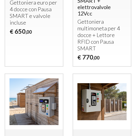
SMART +
Gettoniera euro per
elettrovalvole
4 docce con Pausa
12Vcc
SMART
e valvole
Gettoniera
incluse
multimoneta per 4
650
€
,00
docce + Lettore
RFID
con Pausa
SMART
770
€
,00