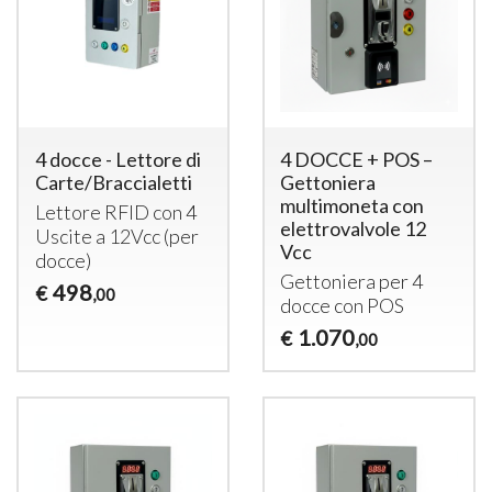
4 docce - Lettore di
4 DOCCE + POS –
Carte/Braccialetti
Gettoniera
multimoneta con
Lettore
RFID
con 4
elettrovalvole 12
Uscite a 12Vcc (per
Vcc
docce)
Gettoniera per 4
498
€
,00
docce con
POS
1.070
€
,00