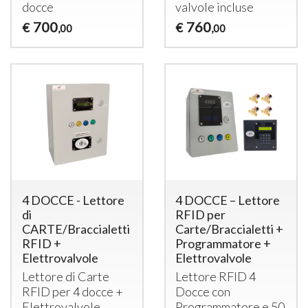
docce
valvole incluse
700
760
€
€
,00
,00
4 DOCCE - Lettore
4 DOCCE – Lettore
di
RFID per
CARTE/Braccialetti
Carte/Braccialetti +
RFID +
Programmatore +
Elettrovalvole
Elettrovalvole
Lettore di Carte
Lettore
RFID
4
RFID
per 4 docce +
Docce con
Elettrovalvole
Programmatore e 50