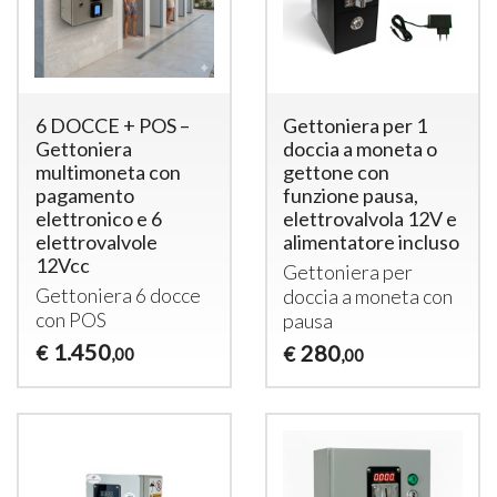
6 DOCCE + POS –
Gettoniera per 1
Gettoniera
doccia a moneta o
multimoneta con
gettone con
pagamento
funzione pausa,
elettronico e 6
elettrovalvola 12V e
elettrovalvole
alimentatore incluso
12Vcc
Gettoniera per
Gettoniera 6 docce
doccia a moneta con
con
POS
pausa
1.450
280
€
€
,00
,00