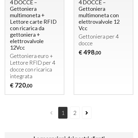
4 DOCCE –
4 DOCCE –
Gettoniera
Gettoniera
multimoneta +
multimoneta con
Lettore carte RFID
elettrovalvole 12
con ricarica da
Vcc
gettoniera +
Gettoniera per 4
elettrovalvole
docce
12Vcc
498
€
,00
Gettoniera euro +
Lettore
RFID
per 4
docce con ricarica
integrata
720
€
,00
1
2