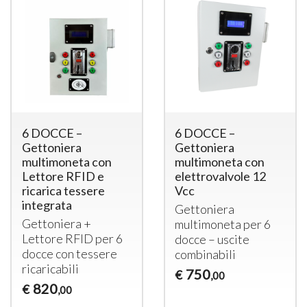
6 DOCCE –
6 DOCCE –
Gettoniera
Gettoniera
multimoneta con
multimoneta con
Lettore RFID e
elettrovalvole 12
ricarica tessere
Vcc
integrata
Gettoniera
Gettoniera +
multimoneta per 6
Lettore
RFID
per 6
docce – uscite
docce con tessere
combinabili
ricaricabili
750
€
,00
820
€
,00