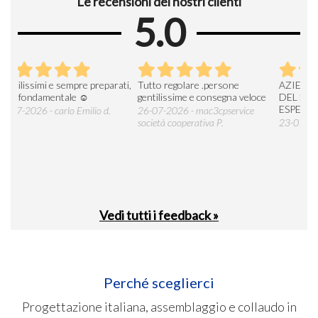
Le recensioni dei nostri clienti
5.0
ti,
Tutto regolare .persone
AZIENDA DI RIFERIMENTO
Azi
gentilissime e consegna veloce
DEL SETTORE OTTIMA
con 
ESPERIENZA
assi
26-07-2026 - mac3cpservice
prod
società cooperativa P.
23-07-2026 - Giuseppe P.
mani
17-
CEN
Vedi tutti i feedback »
Perché sceglierci
Progettazione italiana, assemblaggio e collaudo in