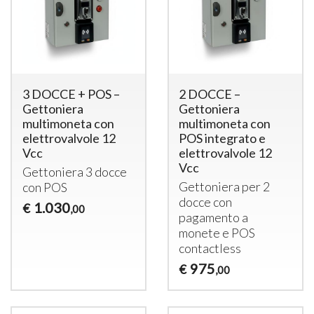
3 DOCCE + POS –
2 DOCCE –
Gettoniera
Gettoniera
multimoneta con
multimoneta con
elettrovalvole 12
POS integrato e
Vcc
elettrovalvole 12
Vcc
Gettoniera 3 docce
Gettoniera per 2
con
POS
docce con
1.030
€
,00
pagamento a
monete e
POS
contactless
975
€
,00