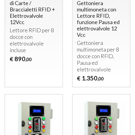
di Carte /
Gettoniera
Braccialetti RFID +
multimoneta con
Elettrovalvole
Lettore RFID,
12Vcc
funzione Pausa ed
elettrovalvole 12
Lettore
RFID
per 8
Vcc
docce con
Gettoniera
elettrovalvole
multimoneta per 8
incluse
docce con
RFID
,
890
€
,00
Pausa ed
elettrovalvole
1.350
€
,00