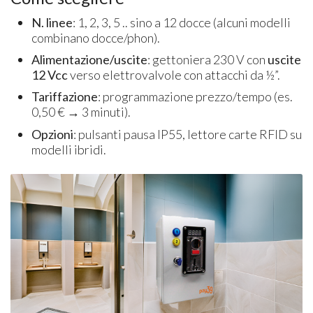
N. linee
: 1, 2, 3, 5 .. sino a 12 docce (alcuni modelli
combinano docce/phon).
Alimentazione/uscite
: gettoniera 230 V con
uscite
12 Vcc
verso elettrovalvole con attacchi da ½”.
Tariffazione
: programmazione prezzo/tempo (es.
0,50 € → 3 minuti).
Opzioni
: pulsanti pausa IP55, lettore carte RFID su
modelli ibridi.