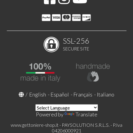
SSL-256
SECURE SITE
/
English
-
Español
-
Français
-
Italiano
Powered by
Translate
www.gettoniere-shop.it - PAYSOLUTION S.R.L.S. - P.Iva
04206000921