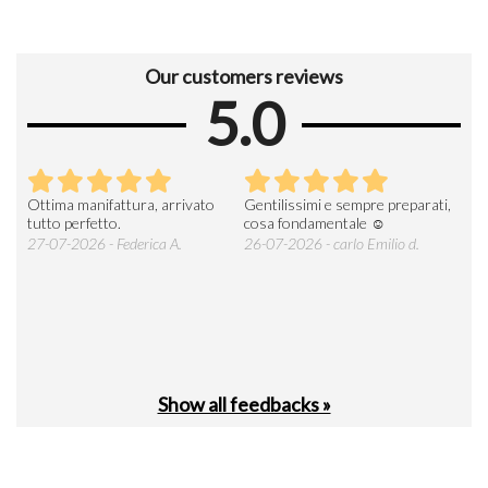
Our customers reviews
5.0
Ottima manifattura, arrivato
Gentilissimi e sempre preparati,
Tut
e
tutto perfetto.
cosa fondamentale ☺️
gent
alle
27-07-2026 - Federica A.
26-07-2026 - carlo Emilio d.
26-
soci
Show all feedbacks »