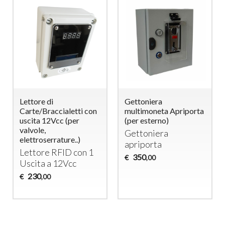
Lettore di
Gettoniera
Carte/Braccialetti con
multimoneta Apriporta
uscita 12Vcc (per
(per esterno)
valvole,
Gettoniera
elettroserrature..)
apriporta
Lettore
RFID
con 1
350
€
,00
Uscita a 12Vcc
230
€
,00