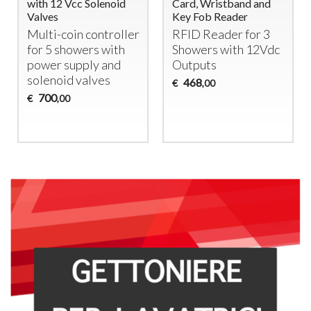
with 12 Vcc Solenoid
Card, Wristband and
Valves
Key Fob Reader
Multi-coin controller
RFID
Reader for 3
for 5 showers with
Showers with 12Vdc
power supply and
Outputs
solenoid valves
468
€
,00
700
€
,00