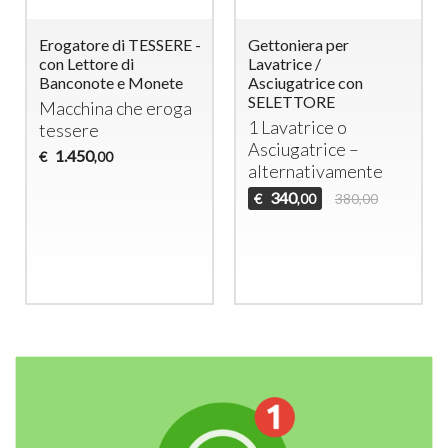
Erogatore di TESSERE -
Gettoniera per
con Lettore di
Lavatrice /
Banconote e Monete
Asciugatrice con
SELETTORE
Macchina che eroga
1 Lavatrice o
tessere
Asciugatrice –
1.450
€
,00
alternativamente
340
€
380,00
,00