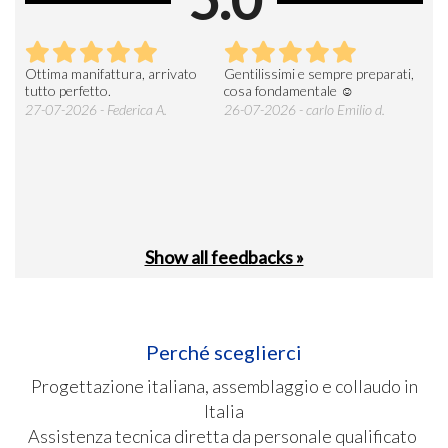
Ottima manifattura, arrivato
Gentilissimi e sempre preparati,
Tut
e
tutto perfetto.
cosa fondamentale ☺️
gent
alle
27-07-2026 - Federica A.
26-07-2026 - carlo Emilio d.
26-
soci
Show all feedbacks »
Perché sceglierci
Progettazione italiana, assemblaggio e collaudo in
Italia
Assistenza tecnica diretta da personale qualificato