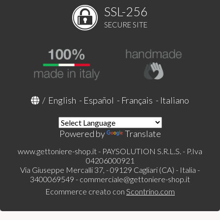
SSL-256
SECURE SITE
/
English
-
Español
-
Français
-
Italiano
Powered by
Translate
www.gettoniere-shop.it - PAYSOLUTION S.R.L.S. - P.Iva
04206000921
Via Giuseppe Mercalli 37, - 09129 Cagliari (CA) - Italia -
3400069549 -
commerciale@gettoniere-shop.it
Ecommerce creato con
Scontrino.com