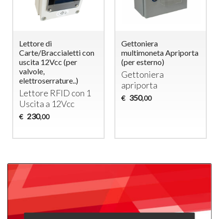
Lettore di
Gettoniera
Carte/Braccialetti con
multimoneta Apriporta
uscita 12Vcc (per
(per esterno)
valvole,
Gettoniera
elettroserrature..)
apriporta
Lettore
RFID
con 1
350
€
,00
Uscita a 12Vcc
230
€
,00