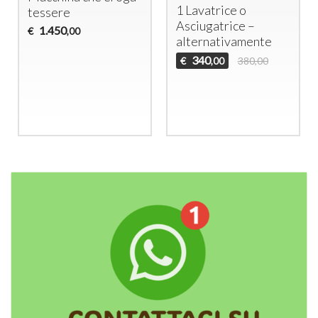
1 Lavatrice o
tessere
Asciugatrice –
1.450
€
,00
alternativamente
340
€
380,00
,00