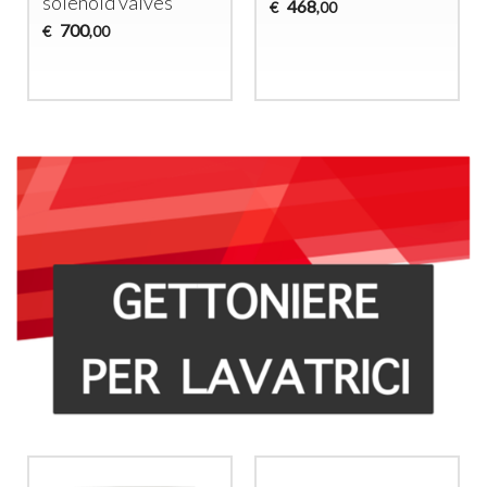
solenoid valves
468
€
,00
700
€
,00