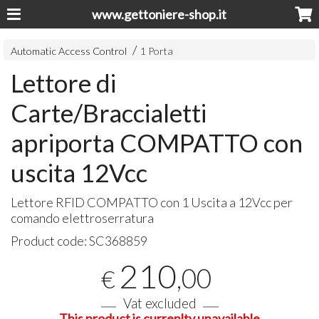
www.gettoniere-shop.it
Automatic Access Control
1 Porta
Lettore di
Carte/Braccialetti
apriporta COMPATTO con
uscita 12Vcc
Lettore
RFID
COMPATTO
con 1 Uscita a 12Vcc per
comando elettroserratura
Product code:
SC368859
210
,00
€
Vat excluded
This product is currenlty unavailable