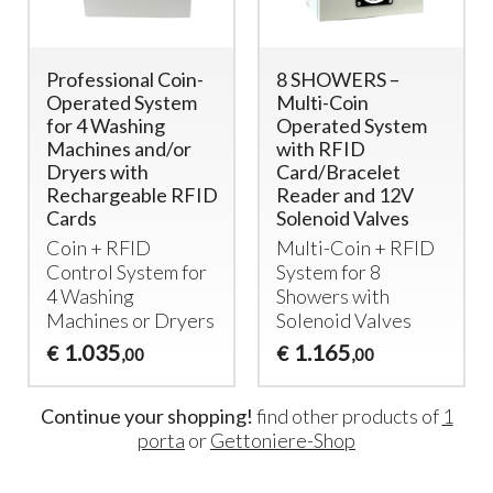
Professional Coin-
8 SHOWERS –
Operated System
Multi-Coin
for 4 Washing
Operated System
Machines and/or
with RFID
Dryers with
Card/Bracelet
Rechargeable RFID
Reader and 12V
Cards
Solenoid Valves
Coin +
RFID
Multi-Coin +
RFID
Control System for
System for 8
4 Washing
Showers with
Machines or Dryers
Solenoid Valves
1.035
1.165
€
€
,00
,00
Continue your shopping!
find other products of
1
porta
or
Gettoniere-Shop