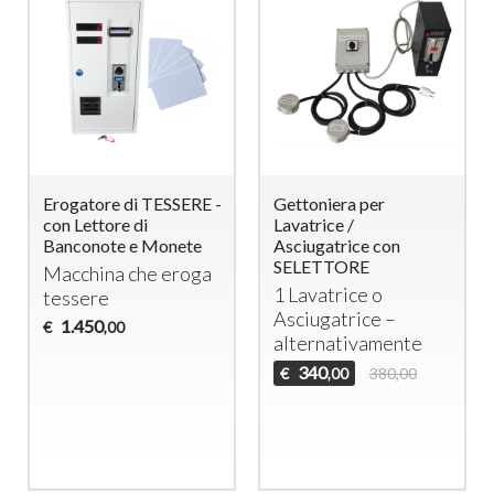
Erogatore di TESSERE -
Gettoniera per
con Lettore di
Lavatrice /
Banconote e Monete
Asciugatrice con
SELETTORE
Macchina che eroga
1 Lavatrice o
tessere
Asciugatrice –
1.450
€
,00
alternativamente
340
€
380,00
,00