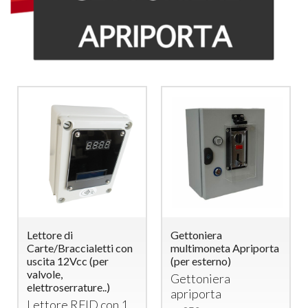
Lettore di
Gettoniera
Carte/Braccialetti con
multimoneta Apriporta
uscita 12Vcc (per
(per esterno)
valvole,
Gettoniera
elettroserrature..)
apriporta
Lettore
RFID
con 1