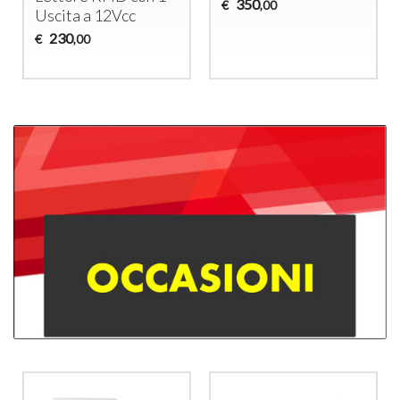
350
€
,00
Uscita a 12Vcc
230
€
,00