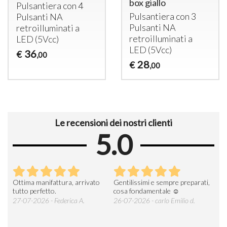
box giallo
Pulsantiera con 4
Pulsantiera con 3
Pulsanti NA
Pulsanti NA
retroilluminati a
retroilluminati a
LED
(5Vcc)
LED
(5Vcc)
36
€
,00
28
€
,00
Le recensioni dei nostri clienti
5.0
Ottima manifattura, arrivato
Gentilissimi e sempre preparati,
Tut
e
tutto perfetto.
cosa fondamentale ☺️
gent
alle
27-07-2026 - Federica A.
26-07-2026 - carlo Emilio d.
26-
soci