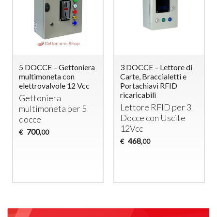
5 DOCCE – Gettoniera
3 DOCCE – Lettore di
multimoneta con
Carte, Braccialetti e
elettrovalvole 12 Vcc
Portachiavi RFID
ricaricabili
Gettoniera
Lettore
RFID
per 3
multimoneta per 5
Docce con Uscite
docce
12Vcc
700
€
,00
468
€
,00