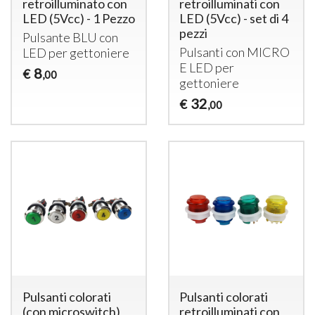
retroilluminato con
retroilluminati con
LED (5Vcc) - 1 Pezzo
LED (5Vcc) - set di 4
pezzi
Pulsante
BLU
con
Pulsanti con
MICRO
LED
per gettoniere
E
LED
per
8
€
,00
gettoniere
32
€
,00
Pulsanti colorati
Pulsanti colorati
(con microswitch)
retroilluminati con