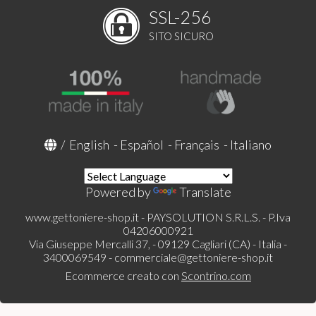
SSL-256
SITO SICURO
/
English
-
Español
-
Français
-
Italiano
Powered by
Translate
www.gettoniere-shop.it - PAYSOLUTION S.R.L.S. - P.Iva
04206000921
Via Giuseppe Mercalli 37, - 09129 Cagliari (CA) - Italia -
3400069549 -
commerciale@gettoniere-shop.it
Ecommerce creato con
Scontrino.com