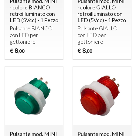
Pulsante mod. MINI
Pulsante mod. MINI
- colore BIANCO
- colore GIALLO
retroilluminato con
retroilluminato con
LED (5Vcc) - 1 Pezzo
LED (5Vcc) - 1 Pezzo
Pulsante
BIANCO
Pulsante
GIALLO
con
LED
per
con
LED
per
gettoniere
gettoniere
8
8
€
€
,00
,00
Pulsante mod. MINI
Pulsante mod. MINI