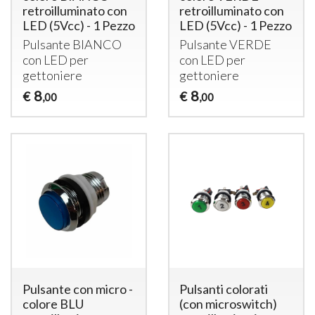
retroilluminato con
retroilluminato con
LED (5Vcc) - 1 Pezzo
LED (5Vcc) - 1 Pezzo
Pulsante
BIANCO
Pulsante
VERDE
con
LED
per
con
LED
per
gettoniere
gettoniere
8
8
€
€
,00
,00
Pulsante con micro -
Pulsanti colorati
colore BLU
(con microswitch)