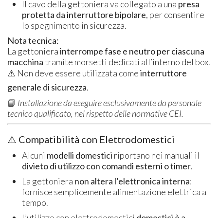
Il cavo della gettoniera va collegato a una
presa
protetta da interruttore bipolare
, per consentire
lo spegnimento in sicurezza.
Nota tecnica:
La gettoniera
interrompe fase e neutro per ciascuna
macchina
tramite morsetti dedicati all’interno del box.
⚠️ Non deve essere utilizzata come
interruttore
generale di sicurezza
.
📘
Installazione da eseguire esclusivamente da personale
tecnico qualificato, nel rispetto delle normative CEI.
⚠️ Compatibilità con Elettrodomestici
Alcuni
modelli domestici
riportano nei manuali il
divieto di utilizzo con comandi esterni o timer
.
La gettoniera
non altera l’elettronica interna
:
fornisce semplicemente alimentazione elettrica a
tempo.
L’utilizzo con elettrodomestici
domestici è a