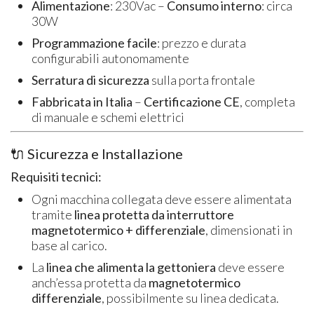
Alimentazione
: 230Vac –
Consumo interno
: circa
30W
Programmazione facile
: prezzo e durata
configurabili autonomamente
Serratura di sicurezza
sulla porta frontale
Fabbricata in Italia
–
Certificazione CE
, completa
di manuale e schemi elettrici
🔌 Sicurezza e Installazione
Requisiti tecnici:
Ogni macchina collegata deve essere alimentata
tramite
linea protetta da interruttore
magnetotermico + differenziale
, dimensionati in
base al carico.
La
linea che alimenta la gettoniera
deve essere
anch’essa protetta da
magnetotermico
differenziale
, possibilmente su linea dedicata.