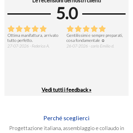
Le recensioni dei nostri clienti
5.0
Ottima manifattura, arrivato
Gentilissimi e sempre preparati,
Tut
e
tutto perfetto.
cosa fondamentale ☺️
gent
alle
27-07-2026 - Federica A.
26-07-2026 - carlo Emilio d.
26-
soci
Vedi tutti i feedback »
Perché sceglierci
Progettazione italiana, assemblaggio e collaudo in