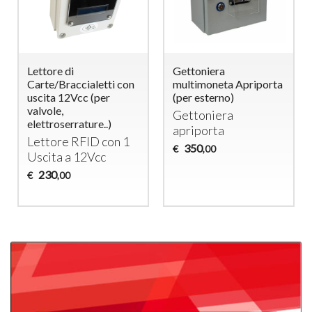
Lettore di
Gettoniera
Carte/Braccialetti con
multimoneta Apriporta
uscita 12Vcc (per
(per esterno)
valvole,
Gettoniera
elettroserrature..)
apriporta
Lettore
RFID
con 1
350
€
,00
Uscita a 12Vcc
230
€
,00