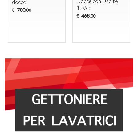
Docce con Uscite
docce
12Vcc
700
€
,00
468
€
,00