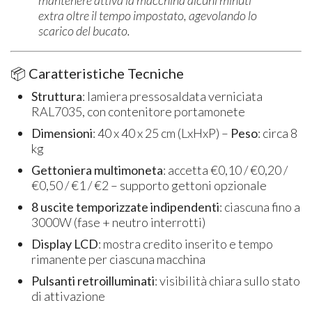
extra oltre il tempo impostato, agevolando lo
scarico del bucato.
📦 Caratteristiche Tecniche
Struttura
: lamiera pressosaldata verniciata
RAL7035, con contenitore portamonete
Dimensioni
: 40 x 40 x 25 cm (LxHxP) –
Peso
: circa 8
kg
Gettoniera multimoneta
: accetta €0,10 / €0,20 /
€0,50 / €1 / €2 – supporto gettoni opzionale
8 uscite temporizzate indipendenti
: ciascuna fino a
3000W (fase + neutro interrotti)
Display LCD
: mostra credito inserito e tempo
rimanente per ciascuna macchina
Pulsanti retroilluminati
: visibilità chiara sullo stato
di attivazione