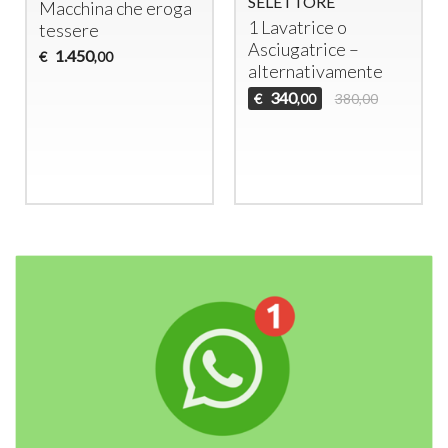
SELETTORE
Macchina che eroga
1 Lavatrice o
tessere
Asciugatrice –
1.450
€
,00
alternativamente
340
€
380,00
,00