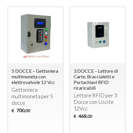
5 DOCCE – Gettoniera
3 DOCCE – Lettore di
multimoneta con
Carte, Braccialetti e
elettrovalvole 12 Vcc
Portachiavi RFID
ricaricabili
Gettoniera
Lettore
RFID
per 3
multimoneta per 5
Docce con Uscite
docce
12Vcc
700
€
,00
468
€
,00