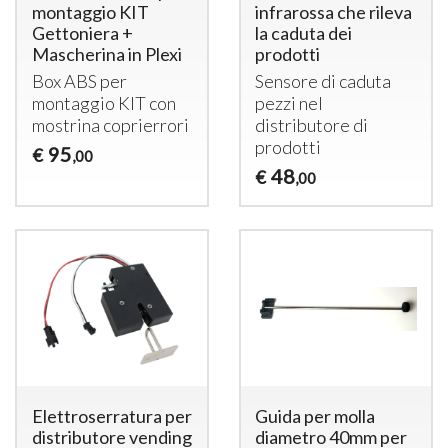
montaggio KIT
infrarossa che rileva
Gettoniera +
la caduta dei
Mascherina in Plexi
prodotti
Box
ABS
per
Sensore di caduta
montaggio
KIT
con
pezzi nel
mostrina coprierrori
distributore di
prodotti
95
€
,00
48
€
,00
Elettroserratura per
Guida per molla
distributore vending
diametro 40mm per