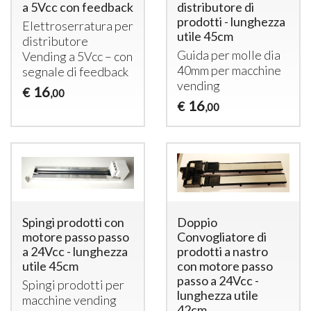
a 5Vcc con feedback
distributore di
prodotti - lunghezza
Elettroserratura per
utile 45cm
distributore
Guida per molle dia
Vending a 5Vcc – con
40mm per macchine
segnale di feedback
vending
16
€
,00
16
€
,00
Spingi prodotti con
Doppio
motore passo passo
Convogliatore di
a 24Vcc - lunghezza
prodotti a nastro
utile 45cm
con motore passo
passo a 24Vcc -
Spingi prodotti per
lunghezza utile
macchine vending
42cm