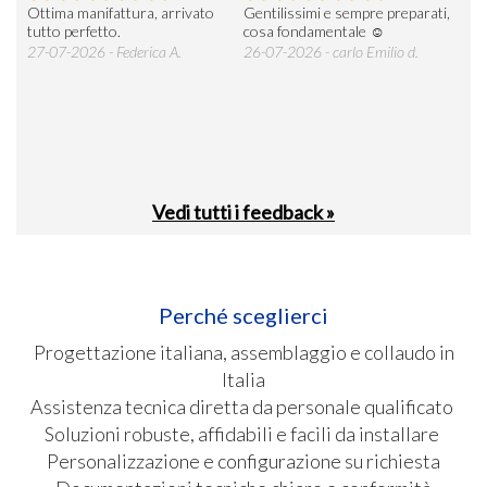
Ottima manifattura, arrivato
Gentilissimi e sempre preparati,
Tut
e
tutto perfetto.
cosa fondamentale ☺️
gent
alle
27-07-2026 - Federica A.
26-07-2026 - carlo Emilio d.
26-
soci
Vedi tutti i feedback »
Perché sceglierci
Progettazione italiana, assemblaggio e collaudo in
Italia
Assistenza tecnica diretta da personale qualificato
Soluzioni robuste, affidabili e facili da installare
Personalizzazione e configurazione su richiesta