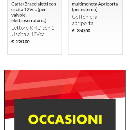
Carte/Braccialetti con
multimoneta Apriporta
uscita 12Vcc (per
(per esterno)
valvole,
Gettoniera
elettroserrature..)
apriporta
Lettore
RFID
con 1
350
€
,00
Uscita a 12Vcc
230
€
,00