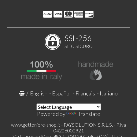
SSL-256
SITO SICURO
/
English
-
Español
-
Français
-
Italiano
Powered by
Translate
www.gettoniere-shop.it - PAYSOLUTION S.R.L.S. - P.Iva
04206000921
Via Giuseppe Mercalli 37, - 09129 Cagliari (CA) - Italia -