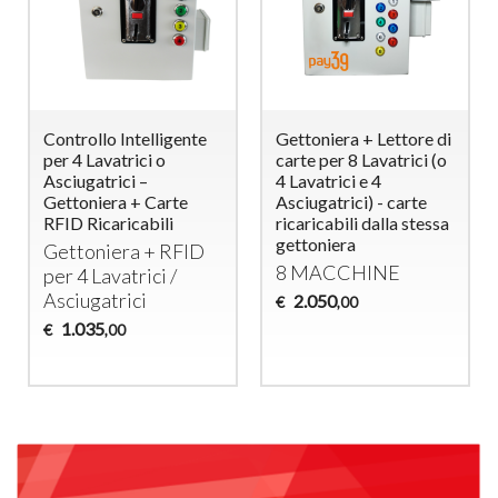
Controllo Intelligente
Gettoniera + Lettore di
per 4 Lavatrici o
carte per 8 Lavatrici (o
Asciugatrici –
4 Lavatrici e 4
Gettoniera + Carte
Asciugatrici) - carte
RFID Ricaricabili
ricaricabili dalla stessa
gettoniera
Gettoniera +
RFID
8
MACCHINE
per 4 Lavatrici /
Asciugatrici
2.050
€
,00
1.035
€
,00