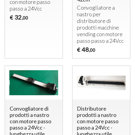
con motore passo
Convogliatore a
passo a 24Vcc
nastro per
32
€
,00
distributore di
prodotti macchine
vending con motore
passo passo a 24Vcc
48
€
,00
Convogliatore di
Distributore
prodotti a nastro
prodotti a nastro
con motore passo
con motore passo
passo a 24Vcc -
passo a 24Vcc -
lunghezza utile
lunghezza utile