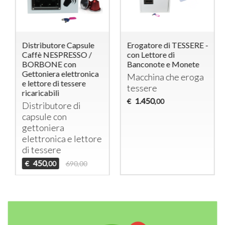
Distributore Capsule
Erogatore di TESSERE -
Caffè NESPRESSO /
con Lettore di
BORBONE con
Banconote e Monete
Gettoniera elettronica
Macchina che eroga
e lettore di tessere
tessere
ricaricabili
1.450
€
,00
Distributore di
capsule con
gettoniera
elettronica e lettore
di tessere
450
€
690,00
,00