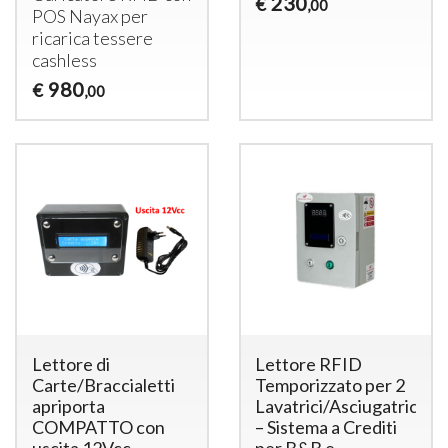
230
€
,00
POS
Nayax per
ricarica tessere
cashless
980
€
,00
Lettore di
Lettore RFID
Carte/Braccialetti
Temporizzato per 2
apriporta
Lavatrici/Asciugatrici
COMPATTO con
– Sistema a Crediti