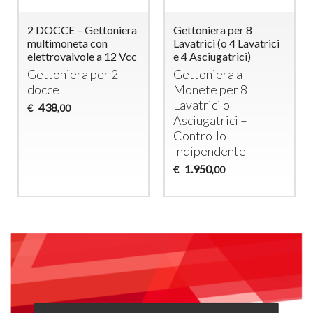
2 DOCCE – Gettoniera
Gettoniera per 8
multimoneta con
Lavatrici (o 4 Lavatrici
elettrovalvole a 12 Vcc
e 4 Asciugatrici)
Gettoniera per 2
Gettoniera a
docce
Monete per 8
Lavatrici o
438
€
,00
Asciugatrici –
Controllo
Indipendente
1.950
€
,00