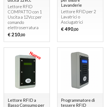
uscita 12Vcc
per B&B e
Lavanderie
Lettore
RFID
Lettore
RFID
per 2
COMPATTO
con 1
Lavatrici o
Uscita a 12Vcc per
Asciugatrici
comando
elettroserratura
490
€
,00
210
€
,00
Lettore RFID a
Programmatore di
Basso Consumo per
tessere RFID