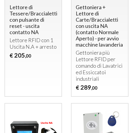
Lettore di
Gettoniera +
Tessere/Braccialetti
Lettore di
con pulsante di
Carte/Braccialetti
reset - uscita
con uscita NA
contatto NA
(contatto Normale
Aperto) - per avvio
Lettore
RFID
con 1
macchine lavanderia
Uscita N.A + arresto
Gettoniera più
205
€
,00
Lettore
RFID
per
comando di Lavatrici
ed Essiccatoi
industriali
289
€
,00