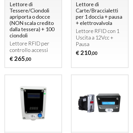
Lettore di
Lettore di
Tessere/Ciondoli
Carte/Braccialetti
apriporta o docce
per 1 doccia + pausa
(NON scala credito
+ elettrovalvola
dalla tessera) + 100
Lettore
RFID
con 1
ciondoli
Uscita a 12Vcc +
Lettore
RFID
per
Pausa
controllo accessi
210
€
,00
265
€
,00