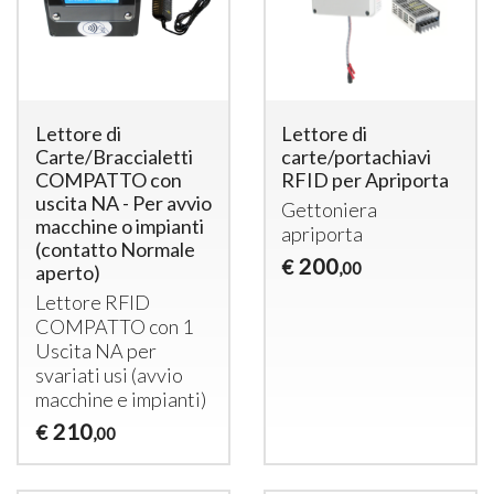
Lettore di
Lettore di
Carte/Braccialetti
carte/portachiavi
COMPATTO con
RFID per Apriporta
uscita NA - Per avvio
Gettoniera
macchine o impianti
apriporta
(contatto Normale
200
€
,00
aperto)
Lettore
RFID
COMPATTO
con 1
Uscita NA per
svariati usi (avvio
macchine e impianti)
210
€
,00