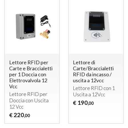
Lettore RFID per
Lettore di
Carte e Braccialetti
Carte/Braccialetti
per 1 Doccia con
RFID da incasso /
Elettrovalvola 12
uscita a 12vcc
Vcc
Lettore
RFID
con 1
Lettore
RFID
per
Uscita a 12Vcc
Doccia con Uscita
190
€
,00
12 Vcc
220
€
,00