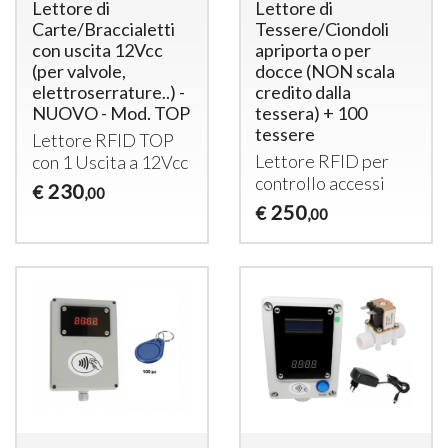
Lettore di
Lettore di
Carte/Braccialetti
Tessere/Ciondoli
con uscita 12Vcc
apriporta o per
(per valvole,
docce (NON scala
elettroserrature..) -
credito dalla
NUOVO - Mod. TOP
tessera) + 100
tessere
Lettore
RFID
TOP
Lettore
RFID
per
con 1 Uscita a 12Vcc
controllo accessi
230
€
,00
250
€
,00