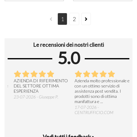
1
2
Le recensioni dei nostri clienti
5.0
AZIENDA DI RIFERIMENTO
Azienda molto professionale e
una 
ce
DEL SETTORE OTTIMA
con un ottimo servizio di
di q
ESPERIENZA
assistenza post vendita. I
ecce
prodotti sono di ottima
23-07-2026 - Giuseppe P.
17-0
manifattura e ...
17-07-2026 -
CENTRUFFICIO.COM
Vedi tutti i feedback »