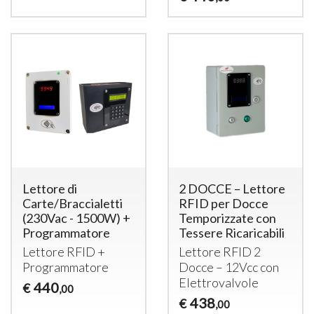
Lettore di
2 DOCCE – Lettore
Carte/Braccialetti
RFID per Docce
(230Vac - 1500W) +
Temporizzate con
Programmatore
Tessere Ricaricabili
Lettore
RFID
+
Lettore
RFID
2
Programmatore
Docce – 12Vcc con
Elettrovalvole
440
€
,00
438
€
,00