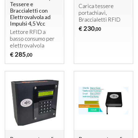
Tessere e
Carica tessere
Braccialetti con
portachiavi,
Elettrovalvola ad
Braccialetti
RFID
Impulsi 4,5 Vcc
230
€
,00
Lettore
RFID
a
basso consumo per
elettrovalvola
285
€
,00