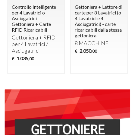
Controllo Intelligente
Gettoniera + Lettore di
per 4 Lavatrici o
carte per 8 Lavatrici (o
Asciugatrici –
4 Lavatrici e 4
Gettoniera + Carte
Asciugatrici) - carte
RFID Ricaricabili
ricaricabili dalla stessa
gettoniera
Gettoniera +
RFID
8
MACCHINE
per 4 Lavatrici /
Asciugatrici
2.050
€
,00
1.035
€
,00