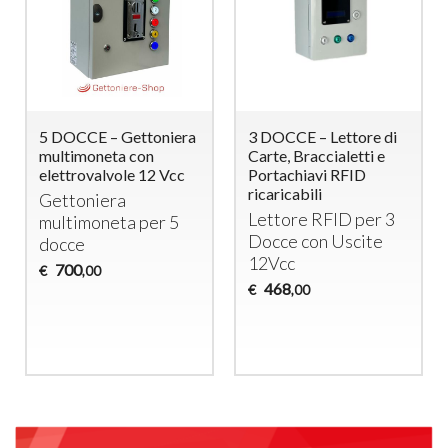
5 DOCCE – Gettoniera
3 DOCCE – Lettore di
multimoneta con
Carte, Braccialetti e
elettrovalvole 12 Vcc
Portachiavi RFID
ricaricabili
Gettoniera
Lettore
RFID
per 3
multimoneta per 5
Docce con Uscite
docce
12Vcc
700
€
,00
468
€
,00