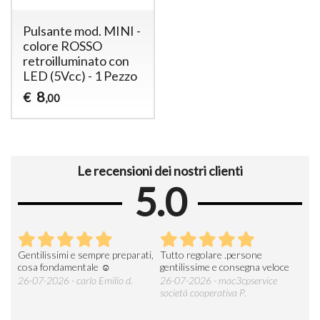
Pulsante mod. MINI -
colore ROSSO
retroilluminato con
LED (5Vcc) - 1 Pezzo
8
€
,00
Le recensioni dei nostri clienti
5.0
Gentilissimi e sempre preparati,
Tutto regolare .persone
AZI
cosa fondamentale ☺️
gentilissime e consegna veloce
DE
ESP
26-07-2026 - carlo Emilio d.
26-07-2026 - mac3cpservice
società cooperativa P.
23-0