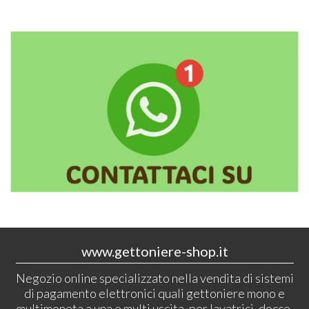
www.gettoniere-shop.it
Negozio online specializzato nella vendita di sistemi
di pagamento elettronici quali gettoniere mono e
multimoneta a una e multi uscita, per lavatrici, docce,