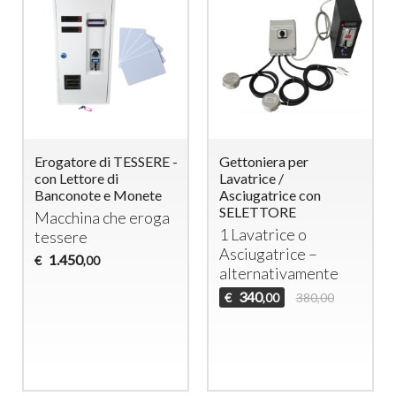
Erogatore di TESSERE -
Gettoniera per
con Lettore di
Lavatrice /
Banconote e Monete
Asciugatrice con
SELETTORE
Macchina che eroga
1 Lavatrice o
tessere
Asciugatrice –
1.450
€
,00
alternativamente
340
€
380,00
,00