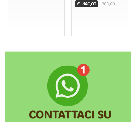
340
€
380,00
,00