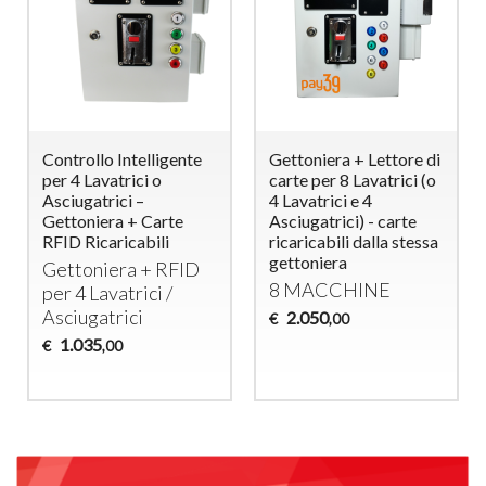
Controllo Intelligente
Gettoniera + Lettore di
per 4 Lavatrici o
carte per 8 Lavatrici (o
Asciugatrici –
4 Lavatrici e 4
Gettoniera + Carte
Asciugatrici) - carte
RFID Ricaricabili
ricaricabili dalla stessa
gettoniera
Gettoniera +
RFID
8
MACCHINE
per 4 Lavatrici /
Asciugatrici
2.050
€
,00
1.035
€
,00