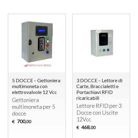
5 DOCCE – Gettoniera
3 DOCCE – Lettore di
multimoneta con
Carte, Braccialetti e
elettrovalvole 12 Vcc
Portachiavi RFID
ricaricabili
Gettoniera
Lettore
RFID
per 3
multimoneta per 5
Docce con Uscite
docce
12Vcc
700
€
,00
468
€
,00