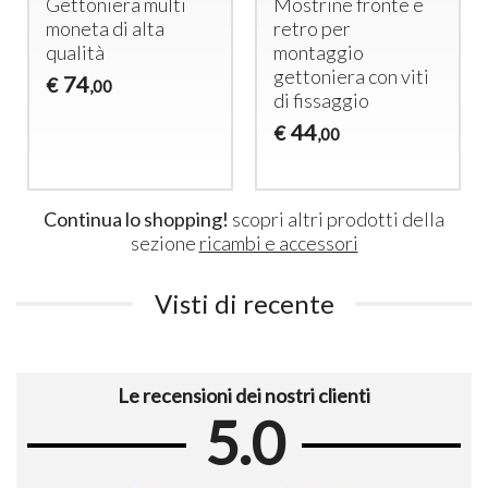
Gettoniera multi
Mostrine fronte e
moneta di alta
retro per
qualità
montaggio
gettoniera con viti
74
€
,00
di fissaggio
44
€
,00
Continua lo shopping!
scopri altri prodotti della
sezione
ricambi e accessori
Visti di recente
Le recensioni dei nostri clienti
5.0