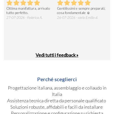
Ottima manifattura, arrivato
Gentilissimi e sempre preparati,
Tut
e
tutto perfetto.
cosa fondamentale ☺️
gent
alle
27-07-2026 - Federica A.
26-07-2026 - carlo Emilio d.
26-
soci
Vedi tutti i feedback »
Perché sceglierci
Progettazione italiana, assemblaggio e collaudo in
Italia
Assistenza tecnica diretta da personale qualificato
Soluzioni robuste, affidabili e facili da installare
Personalizzazione e configurazione su richiesta