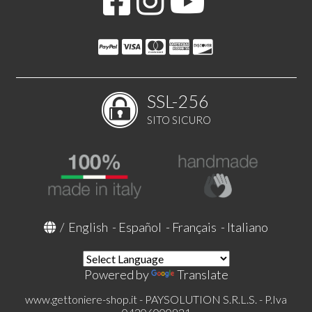
SSL-256
SITO SICURO
/
English
-
Español
-
Français
-
Italiano
Powered by
Translate
www.gettoniere-shop.it - PAYSOLUTION S.R.L.S. - P.Iva