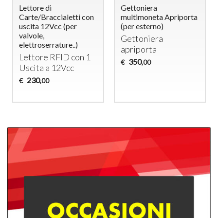
Lettore di
Gettoniera
Carte/Braccialetti con
multimoneta Apriporta
uscita 12Vcc (per
(per esterno)
valvole,
Gettoniera
elettroserrature..)
apriporta
Lettore
RFID
con 1
350
€
,00
Uscita a 12Vcc
230
€
,00