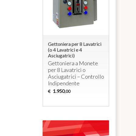
ra per 4
Gettoniera per 8 Lavatrici
Controllo 
i elettrici a
(o 4 Lavatrici e 4
Lavatrici 
/ max 3000W cada
Asciugatrici)
Gettonier
Ricaricabi
era per 4
Gettoniera a Monete
Gettonie
tivi a 230Vac
per 8 Lavatrici o
4 Lavatric
Asciugatrici – Controllo
Asciugatr
Indipendente
1.035
€
1.950
,0
€
,00