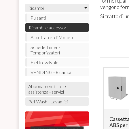
fori nei quali
vengono fornit
Ricambi
Si tratta di 
Pulsanti
Ricambi e accessori
Accettatori di Monete
Schede Timer -
Temporizzatori
Elettrovalvole
VENDING - Ricambi
Abbonamenti - Tele
assistenza - servizi
Pet Wash - Lavamici
COVER per
Mostrina
Cassetta
Gettoniera
Fronte e
ABS per