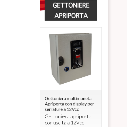
ra multimoneta
Gettoniera multimoneta
Lettore di
a con
Apriporta con display per
Carte/Brac
rratura (per
serrature a 12Vcc
uscita 12V
elettroserr
Gettoniera apriporta
era completa di
Lettore
con uscita a 12Vcc