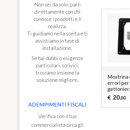
Non sei da solo: parli
direttamente con chi
conosce i prodotti e li
realizza.
Ti guidiamo nella scelta e ti
assistiamo in fase di
installazione.
Se hai dubbi o esigenze
particolari, scrivici:
troviamo insieme la
Mostrina 
soluzione migliore.
errori per
gettonier
20
€
,00
ADEMPIMENTI FISCALI
Verifica con il tuo
commercialista circa gli