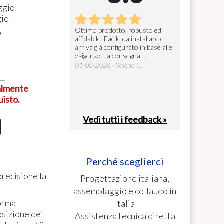
ggio
gio
gettoniera
Ottimo prodotto, robusto ed
Ottima manifatt
9
affidabile. Facile da installare e
tutto perfetto.
26 - Alberto B.
arriva già configurato in base alle
27-07-2026 - Fed
0
esigenze. La consegna ...
01-08-2026 - Valerio C.
ualmente
uisto.
Vedi tutti i feedback »
Perché sceglierci
precisione la
Progettazione italiana,
assemblaggio e collaudo in
forma
Italia
osizione dei
Assistenza tecnica diretta