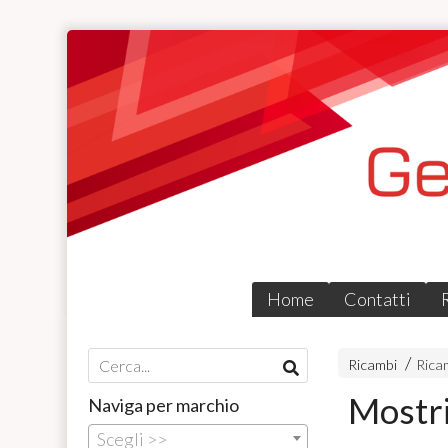
Home
Contatti
Ricambi
Rica
Mostri
Naviga per marchio
Scegli >>