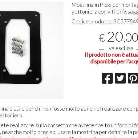
Mostrina in Plexi per monta
gettoniera con viti di fissag
Ottima 
Codice prodotto:
SC57754
06-08-20
20
,0
€
Iva esclusa
Il prodotto non è att
disponibile per l'acq
na è utile per chi non fosse molto abile nel realizzare con 
ettoniera.
tete realizzare sulla cassetta che avrete scelto un foro di 
 neanche molto preciso, usare la mostrina per definire la p