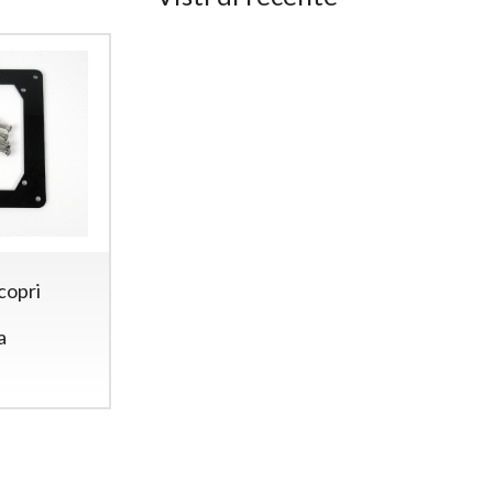
Vcc
498
€
,00
220
€
,00
copri
a