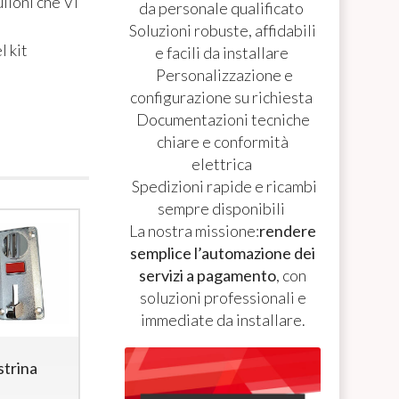
ulloni che Vi
da personale qualificato
Soluzioni robuste, affidabili
l kit
e facili da installare
Personalizzazione e
configurazione su richiesta
Documentazioni tecniche
chiare e conformità
elettrica
Spedizioni rapide e ricambi
sempre disponibili
La nostra missione:
rendere
semplice l’automazione dei
servizi a pagamento
, con
soluzioni professionali e
immediate da installare.
trina
Gettoniera
Gettoniera
multimoneta
multimoneta