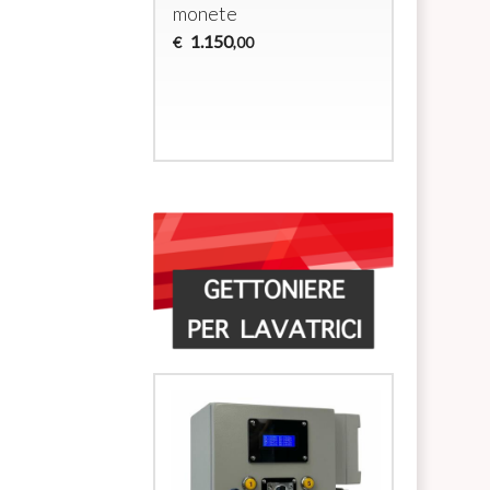
monete
docce
1.150
700
€
€
,00
,00