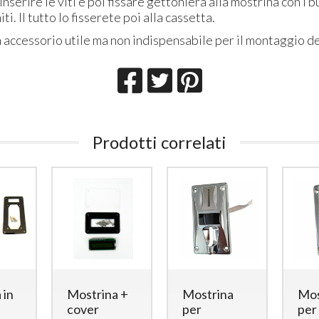
 inserire le viti e poi fissare gettoniera alla mostrina con i b
i. Il tutto lo fisserete poi alla cassetta.
un accessorio utile ma non indispensabile per il montaggio de
Prodotti correlati
 in
Mostrina +
Mostrina
Mos
cover
per
per