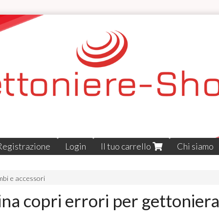
Registrazione
Login
Il tuo carrello
Chi siamo
mbi e accessori
na copri errori per gettonier