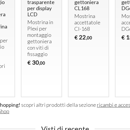
io
trasparente
gettoniera
get
per display
CL168
DG
era
LCD
Mostrina
Mos
Mostrina in
accettatole
acc
ina
Plexi per
Cl-168
DG
montaggio
22
1
€
€
,00
per
gettoniera
io
con viti di
fissaggio
30
€
,00
ori
Lettore RFID per Carte e
4 docce -
shopping!
scopri altri prodotti della sezione
ricambi e acce
Braccialetti per 1 Doccia
Carte/Br
Shop
con Elettrovalvola 12 Vcc
Lettor
Lettore
RFID
per
Uscite 
Doccia con Uscita 12
Visti di recente
docce)