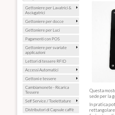
Gettoniere per Lavatrici &
Asciugatrici
Gettoniere per docce
Gettoniere per Luci
Pagamenti con POS
Gettoniere per svariate
applicazioni
Lettori di tessere RFID
Accessi Automatici
Gettoni e tessere
Cambiamonete - Ricarica
Questa mostri
Tessere
sede per la g
Self Service / Toelettature
In pratica po
rettangolare,
Distributori di Capsule caffè