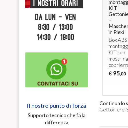
con cerniera
Retro per
montagg
(Mod. B)
gettoniera e
KIT
fissaggio
Gettoni
Cover
display
+
paraspruzzi
Mascher
Mostrine
per
in Plexi
fronte e
gettoniera
Box
ABS
retro per
45
€
,00
montagg
montaggio
KIT
con
gettoniera
mostrina
con viti di
coprierr
fissaggio
95
44
€
€
,00
,00
Continua lo 
Il nostro punto di forza
Gettoniere-
Supporto tecnico che fa la
differenza