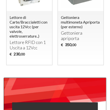
Lettore di
Gettoniera
Carte/Braccialetti con
multimoneta Apriporta
uscita 12Vcc (per
(per esterno)
valvole,
Gettoniera
elettroserrature..)
apriporta
Lettore
RFID
con 1
350
€
,00
Uscita a 12Vcc
230
€
,00