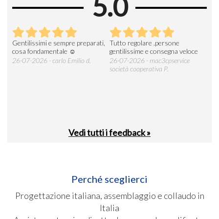
5.0
Gentilissimi e sempre preparati,
Tutto regolare .persone
AZI
cosa fondamentale ☺️
gentilissime e consegna veloce
DE
ESP
26-07-2026 - carlo Emilio d.
26-07-2026 - mac3cpservice
società cooperativa P.
23-0
Vedi tutti i feedback »
Perché sceglierci
Progettazione italiana, assemblaggio e collaudo in
Italia