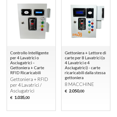
Controllo Intelligente
Gettoniera + Lettore di
per 4 Lavatrici o
carte per 8 Lavatrici (o
Asciugatrici –
4 Lavatrici e 4
Gettoniera + Carte
Asciugatrici) - carte
RFID Ricaricabili
ricaricabili dalla stessa
gettoniera
Gettoniera +
RFID
8
MACCHINE
per 4 Lavatrici /
Asciugatrici
2.050
€
,00
1.035
€
,00