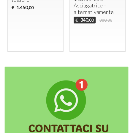
Asciugatrice –
1.450
€
,00
alternativamente
340
€
380,00
,00