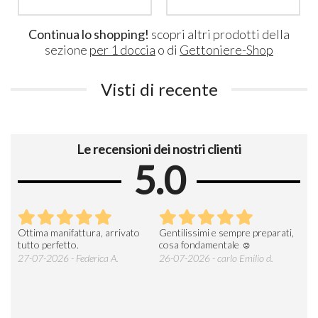
Continua lo shopping!
scopri altri prodotti della
sezione
per 1 doccia
o di
Gettoniere-Shop
Visti di recente
Le recensioni dei nostri clienti
5.0
Ottima manifattura, arrivato
Gentilissimi e sempre preparati,
Tut
e
tutto perfetto.
cosa fondamentale ☺️
gent
alle
27-07-2026 - Federica A.
26-07-2026 - carlo Emilio d.
26-
soci