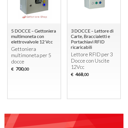
5 DOCCE – Gettoniera
3 DOCCE – Lettore di
multimoneta con
Carte, Braccialetti e
elettrovalvole 12 Vcc
Portachiavi RFID
ricaricabili
Gettoniera
Lettore
RFID
per 3
multimoneta per 5
Docce con Uscite
docce
12Vcc
700
€
,00
468
€
,00