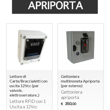
Lettore di
Gettoniera
Carte/Braccialetti con
multimoneta Apriporta
uscita 12Vcc (per
(per esterno)
valvole,
Gettoniera
elettroserrature..)
apriporta
Lettore
RFID
con 1
350
€
,00
Uscita a 12Vcc