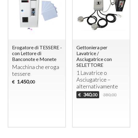
Erogatore di TESSERE -
Gettoniera per
con Lettore di
Lavatrice /
Banconote e Monete
Asciugatrice con
SELETTORE
Macchina che eroga
1 Lavatrice o
tessere
Asciugatrice –
1.450
€
,00
alternativamente
340
€
380,00
,00