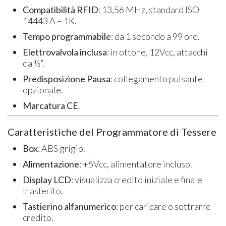
Compatibilità RFID
: 13,56 MHz, standard ISO
14443 A – 1K.
Tempo programmabile
: da 1 secondo a 99 ore.
Elettrovalvola inclusa
: in ottone, 12Vcc, attacchi
da ½”.
Predisposizione Pausa
: collegamento pulsante
opzionale.
Marcatura CE
.
Caratteristiche del Programmatore di Tessere
Box
: ABS grigio.
Alimentazione
: +5Vcc, alimentatore incluso.
Display LCD
: visualizza credito iniziale e finale
trasferito.
Tastierino alfanumerico
: per caricare o sottrarre
credito.