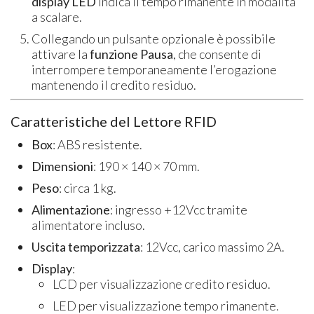
display LED
indica il tempo rimanente in modalità
a scalare.
Collegando un pulsante opzionale è possibile
attivare la
funzione Pausa
, che consente di
interrompere temporaneamente l’erogazione
mantenendo il credito residuo.
Caratteristiche del Lettore RFID
Box
: ABS resistente.
Dimensioni
: 190 × 140 × 70 mm.
Peso
: circa 1 kg.
Alimentazione
: ingresso +12Vcc tramite
alimentatore incluso.
Uscita temporizzata
: 12Vcc, carico massimo 2A.
Display
:
LCD per visualizzazione credito residuo.
LED per visualizzazione tempo rimanente.