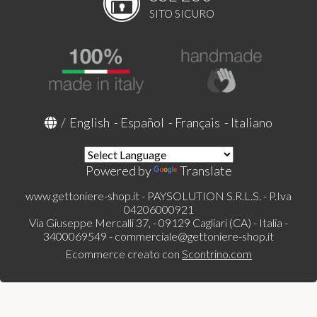
SITO SICURO
/
English
-
Español
-
Français
-
Italiano
Powered by
Translate
www.gettoniere-shop.it - PAYSOLUTION S.R.L.S. - P.Iva
04206000921
Via Giuseppe Mercalli 37, - 09129 Cagliari (CA) - Italia -
3400069549 -
commerciale@gettoniere-shop.it
Ecommerce creato con
Scontrino.com