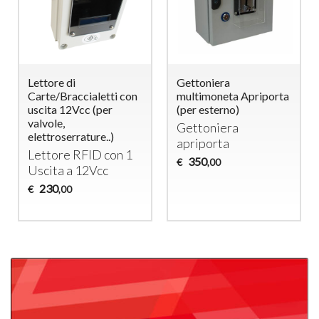
Lettore di
Gettoniera
Carte/Braccialetti con
multimoneta Apriporta
uscita 12Vcc (per
(per esterno)
valvole,
Gettoniera
elettroserrature..)
apriporta
Lettore
RFID
con 1
350
€
,00
Uscita a 12Vcc
230
€
,00