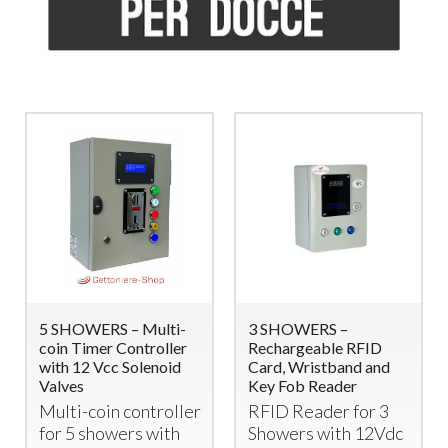
HOWERS – Multi-
3 SHOWERS –
2 SHOWE
 Timer Controller
Rechargeable RFID
Coin Tim
 12 Vcc Solenoid
Card, Wristband and
with Sol
ves
Key Fob Reader
Multi-C
ti-coin controller
RFID
Reader for 3
Control
 5 showers with
Showers with 12Vdc
Shower