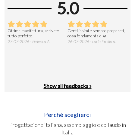
5.0
Ottima manifattura, arrivato
Gentilissimi e sempre preparati,
Tut
e
tutto perfetto.
cosa fondamentale ☺️
gent
alle
27-07-2026 - Federica A.
26-07-2026 - carlo Emilio d.
26-
soci
Show all feedbacks »
Perché sceglierci
Progettazione italiana, assemblaggio e collaudo in
Italia