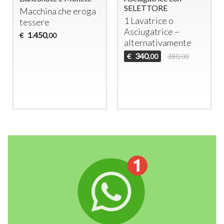
SELETTORE
Macchina che eroga
1 Lavatrice o
tessere
Asciugatrice –
1.450
€
,00
alternativamente
340
€
380,00
,00