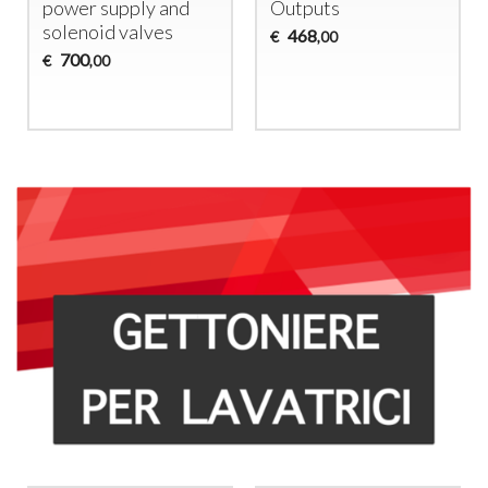
er supply and
Outputs
438
€
,0
enoid valves
468
€
,00
00
,00