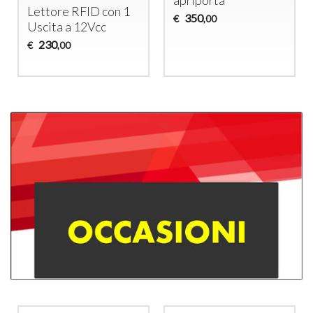
Lettore
RFID
con 1
350
€
,00
Uscita a 12Vcc
230
€
,00