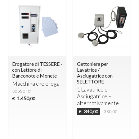
Erogatore di TESSERE -
Gettoniera per
con Lettore di
Lavatrice /
Banconote e Monete
Asciugatrice con
SELETTORE
Macchina che eroga
1 Lavatrice o
tessere
Asciugatrice –
1.450
€
,00
alternativamente
340
€
380,00
,00