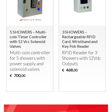
5 SHOWERS – Multi-
3 SHOWERS –
coin Timer Controller
Rechargeable RFID
with 12 Vcc Solenoid
Card, Wristband and
Valves
Key Fob Reader
Multi-coin controller
RFID
Reader for 3
for 5 showers with
Showers with 12Vdc
power supply and
Outputs
solenoid valves
468
€
,00
700
€
,00