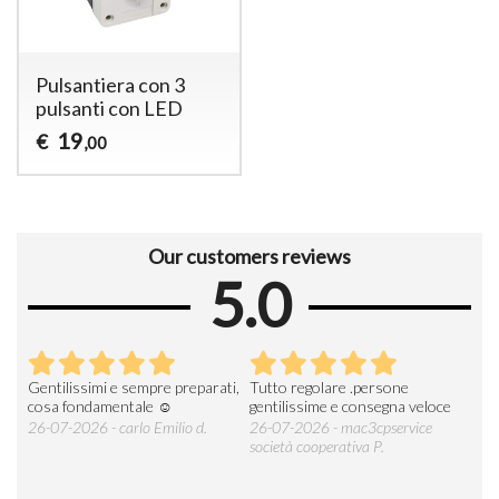
Pulsantiera con 3
pulsanti con LED
19
€
,00
Our customers reviews
5.0
Gentilissimi e sempre preparati,
Tutto regolare .persone
AZI
cosa fondamentale ☺️
gentilissime e consegna veloce
DE
ESP
26-07-2026 - carlo Emilio d.
26-07-2026 - mac3cpservice
società cooperativa P.
23-0