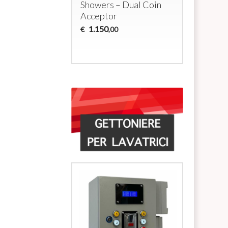
Showers – Dual Coin
solenoid
Acceptor
700
€
,00
1.150
€
,00