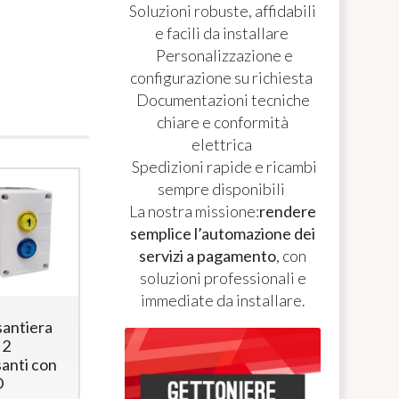
Soluzioni robuste, affidabili
e facili da installare
Personalizzazione e
configurazione su richiesta
Documentazioni tecniche
chiare e conformità
elettrica
Spedizioni rapide e ricambi
sempre disponibili
La nostra missione:
rendere
semplice l’automazione dei
servizi a pagamento
, con
soluzioni professionali e
immediate da installare.
santiera
Pulsantiera
Pulsantiera
 2
con 3
con 3
santi con
pulsanti con
pulsanti con
D
LED
LED - box