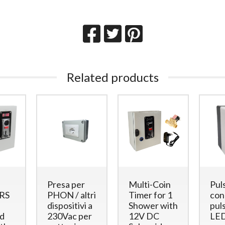
Related products
Presa per
Multi-Coin
Pul
RS
PHON / altri
Timer for 1
con
dispositivi a
Shower with
pul
d
230Vac per
12V DC
LE