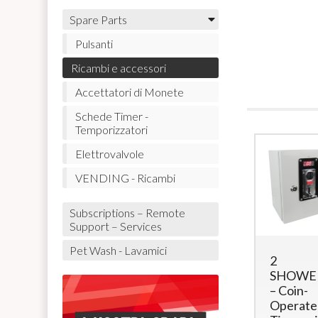
Spare Parts
Pulsanti
Ricambi e accessori
Accettatori di Monete
Schede Timer -
Temporizzatori
Elettrovalvole
VENDING - Ricambi
Subscriptions – Remote
Support – Services
Pet Wash - Lavamici
Pulsanti
5
2
colorati (con
SHOWERS
SHOWE
microswitch)
– Multi-Coin
– Coin-
retroilluminati
Token
Operate