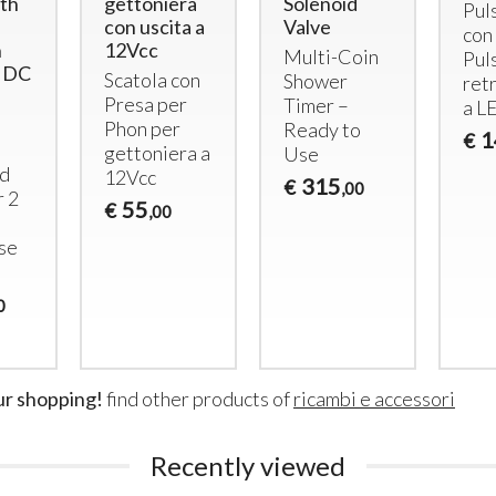
th
gettoniera
Solenoid
Pul
con uscita a
Valve
con
n
12Vcc
Multi-Coin
Pul
V DC
Scatola con
Shower
retr
Presa per
Timer –
a
L
Phon per
Ready to
1
€
gettoniera a
Use
d
12Vcc
315
€
,00
r 2
55
€
,00
se
0
RFID Reader for Cards and
4 docce -
Wristbands for 1 Shower
Carte/Br
ur shopping!
find other products of
ricambi e accessori
with 12Vdc Solenoid Valve
Lettor
RFID
Shower Reader
Uscite 
with 12Vdc Output
Recently viewed
docce)
220
€
,00
498
€
,00