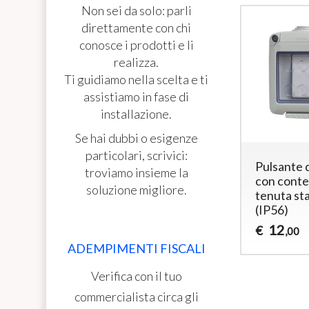
Non sei da solo: parli
direttamente con chi
conosce i prodotti e li
realizza.
Ti guidiamo nella scelta e ti
assistiamo in fase di
installazione.
Se hai dubbi o esigenze
particolari, scrivici:
Pulsante 
troviamo insieme la
con conte
soluzione migliore.
tenuta st
(IP56)
12
€
,00
ADEMPIMENTI FISCALI
Verifica con il tuo
commercialista circa gli