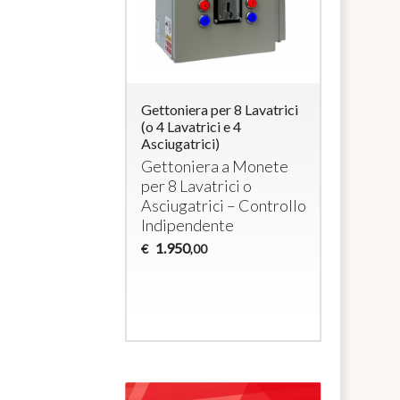
ra per 4
Gettoniera per 8 Lavatrici
Professio
i elettrici a
(o 4 Lavatrici e 4
Operated 
/ max 3000W cada
Asciugatrici)
Washing M
Dryers wi
era per 4
Gettoniera a Monete
RFID Car
tivi a 230Vac
per 8 Lavatrici o
Coin +
R
Asciugatrici – Controllo
System f
Indipendente
Machines
1.950
€
,00
1.035
€
,0