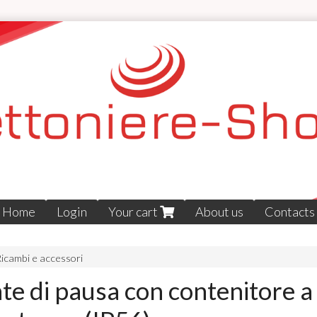
Home
Login
Your cart
About us
Contacts
icambi e accessori
te di pausa con contenitore a