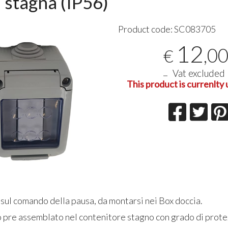
 stagna (IP56)
Ottimo 
Product code:
SC083705
affidabil
arriva g
12
esigenze
,0
€
01-08-20
Vat excluded
This product is currenlty 
sul comando della pausa, da montarsi nei Box doccia.
o pre assemblato nel contenitore stagno con grado di prot