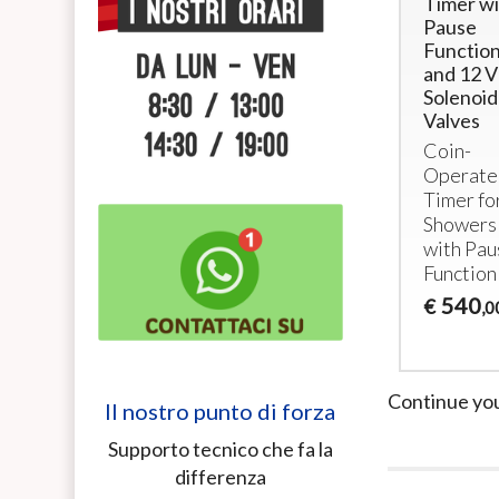
con LED
System with
Timer wi
(5Vcc) - set
RFID
Pause
di 4 pezzi
Reader and
Functio
Pause
and 12 
Pulsanti con
Function
Solenoid
MICRO
E
Valves
Token
LED
per
Coin-
System +
gettoniere
Operate
RFID
32
€
,00
Timer fo
Reader for 5
Showers
Showers
with Pau
with Pause
Function
and Valves
Included
540
€
,0
860
€
,00
Continue yo
Il nostro punto di forza
Supporto tecnico che fa la
differenza