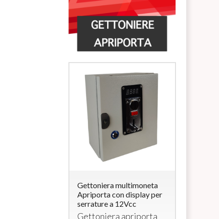
ra multimoneta
Gettoniera multimoneta
Lettore di
a con
Apriporta con display per
Carte/Brac
rratura (per
serrature a 12Vcc
uscita 12V
elettroserr
Gettoniera apriporta