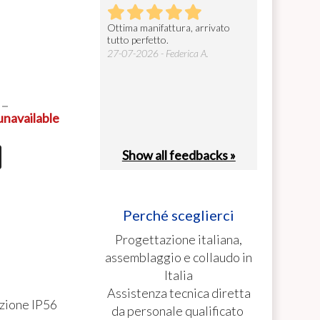
prodotto, robusto ed
Ottima manifattura, arrivato
Gentilissimi e s
e. Facile da installare e
tutto perfetto.
cosa fondamenta
ià configurato in base alle
27-07-2026 - Federica A.
26-07-2026 - car
. La consegna ...
0
26 - Valerio C.
unavailable
Show all feedbacks »
Perché sceglierci
Progettazione italiana,
assemblaggio e collaudo in
Italia
Assistenza tecnica diretta
ezione IP56
da personale qualificato