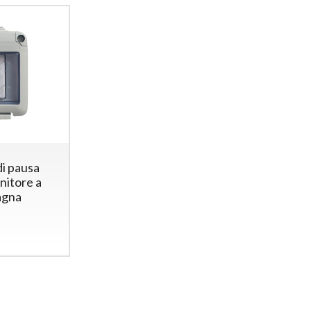
di pausa
nitore a
agna