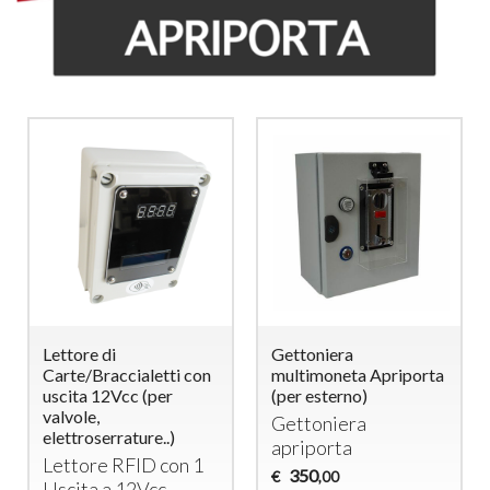
Lettore di
Gettoniera
Carte/Braccialetti con
multimoneta Apriporta
uscita 12Vcc (per
(per esterno)
valvole,
Gettoniera
elettroserrature..)
apriporta
Lettore
RFID
con 1
350
€
,00
Uscita a 12Vcc