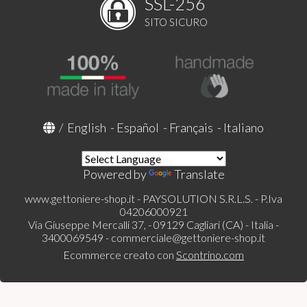
SSL-256
SITO SICURO
/
English
-
Español
-
Français
-
Italiano
Powered by
Translate
www.gettoniere-shop.it - PAYSOLUTION S.R.L.S. - P.Iva
04206000921
Via Giuseppe Mercalli 37, - 09129 Cagliari (CA) - Italia -
3400069549 -
commerciale@gettoniere-shop.it
Ecommerce creato con
Scontrino.com