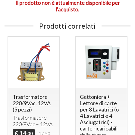
Il prodotto non è attualmente disponibile per
l'acquisto.
Prodotti correlati
Trasformatore
Gettoniera +
220/9Vac. 12VA
Lettore di carte
(5 pezzi)
per 8 Lavatrici (o
4 Lavatrici e 4
Trasformatore
Asciugatrici) -
220/9Vac – 12VA
carte ricaricabili
14
€
,00
17,50
dalla stessa