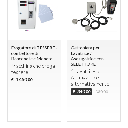
Erogatore di TESSERE -
Gettoniera per
con Lettore di
Lavatrice /
Banconote e Monete
Asciugatrice con
SELETTORE
Macchina che eroga
1 Lavatrice o
tessere
Asciugatrice –
1.450
€
,00
alternativamente
340
€
380,00
,00