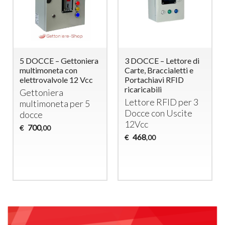
5 DOCCE – Gettoniera
3 DOCCE – Lettore di
multimoneta con
Carte, Braccialetti e
elettrovalvole 12 Vcc
Portachiavi RFID
ricaricabili
Gettoniera
Lettore
RFID
per 3
multimoneta per 5
Docce con Uscite
docce
12Vcc
700
€
,00
468
€
,00