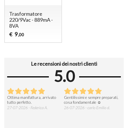
Trasformatore
220/9Vac - 889mA -
8VA
9
€
,00
Le recensioni dei nostri clienti
5.0
Ottima manifattura, arrivato
Gentilissimi e sempre preparati,
Tut
e
tutto perfetto.
cosa fondamentale ☺️
gent
alle
27-07-2026 - Federica A.
26-07-2026 - carlo Emilio d.
26-
soci