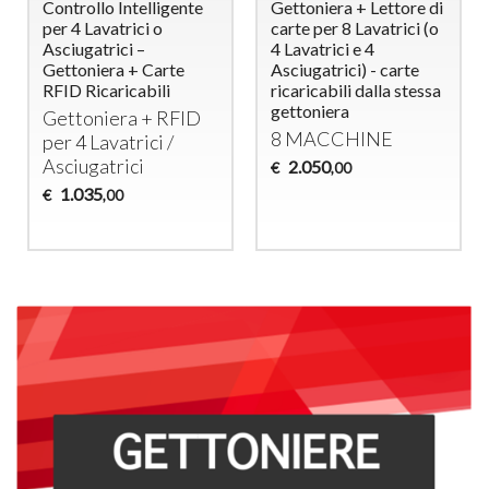
Controllo Intelligente
Gettoniera + Lettore di
per 4 Lavatrici o
carte per 8 Lavatrici (o
Asciugatrici –
4 Lavatrici e 4
Gettoniera + Carte
Asciugatrici) - carte
RFID Ricaricabili
ricaricabili dalla stessa
gettoniera
Gettoniera +
RFID
8
MACCHINE
per 4 Lavatrici /
Asciugatrici
2.050
€
,00
1.035
€
,00