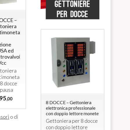
OCCE –
Alimentatore
Alimentatore
toniera
12Vcc 5A
230/12Vcc
timoneta
(60W) con
5A in
cavo di
cassetta
zione
alimentazione
stagna
SA ed
da 1,4m
Alimentatore
ttrovalvole
Alimentatore
12Vcc – 5A
Vcc
12Vcc 5A
25
€
,00
toniera
con cavo
timoneta
18
€
,00
 8 docce
 pausa
95
,00
 Lettore di
8 DOCCE – Gettoniera
5 DOCCE 
accialetti
elettronica professionale
multimone
con doppio lettore monete
elettroval
e
RFID
con 4
ssori
o di
Gettoniera per 8 docce
Gettonie
a 12Vcc (per
con doppio lettore
multimon