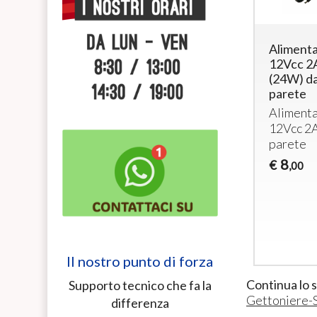
Alimentatore
Alimentatore
Aliment
230/12Vcc
230/12Vcc
12Vcc 2
5A in
2,5A in
(24W) d
cassetta
cassetta
parete
e
stagna
stagna
Aliment
Alimentatore
Alimentatore
12Vcc 2
12Vcc – 5A
12Vcc –
parete
2,5A
25
8
€
€
,00
,00
20
€
,00
Il nostro punto di forza
Continua lo 
Supporto tecnico che fa la
Gettoniere-
differenza