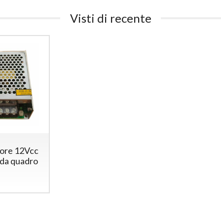
Vcc
498
€
,00
Visti di recente
220
€
,00
ore 12Vcc
da quadro