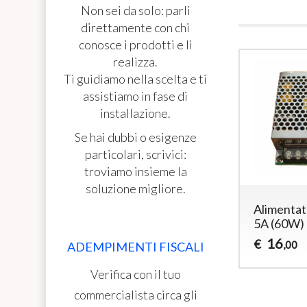
Non sei da solo: parli
direttamente con chi
conosce i prodotti e li
realizza.
Ti guidiamo nella scelta e ti
assistiamo in fase di
installazione.
Se hai dubbi o esigenze
particolari, scrivici:
troviamo insieme la
soluzione migliore.
Alimentat
5A (60W) 
16
€
,00
ADEMPIMENTI FISCALI
Verifica con il tuo
commercialista circa gli