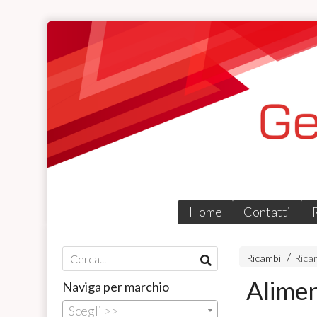
Home
Contatti
Ricambi
Rica
Alime
Naviga per marchio
Scegli >>