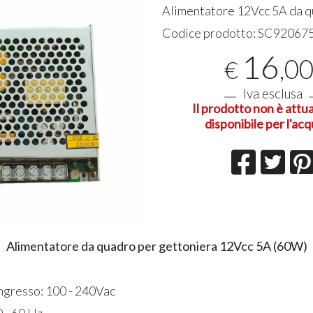
Alimentatore 12Vcc 5A da 
Codice prodotto:
SC92067
Ottimo 
16
affidabil
,0
€
arriva g
esigenze
01-08-20
Iva esclusa
Il prodotto non è att
disponibile per l'acq
Alimentatore da quadro per gettoniera 12Vcc 5A (60W)
Ingresso: 100 - 240Vac
 - 60 Hz