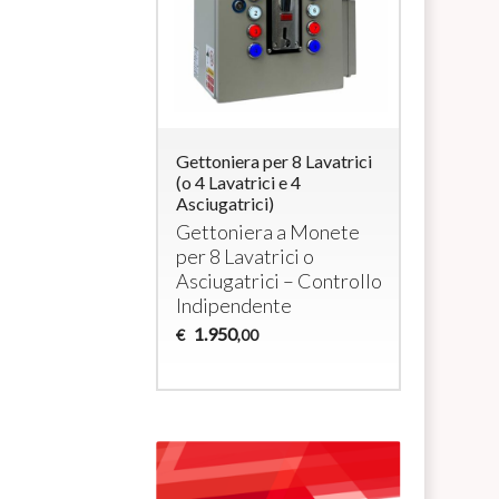
ra per 4
Gettoniera per 8 Lavatrici
Controllo 
i elettrici a
(o 4 Lavatrici e 4
Lavatrici 
/ max 3000W cada
Asciugatrici)
Gettonier
Ricaricabi
era per 4
Gettoniera a Monete
Gettonie
tivi a 230Vac
per 8 Lavatrici o
4 Lavatric
Asciugatrici – Controllo
Asciugatr
Indipendente
1.035
€
1.950
,0
€
,00