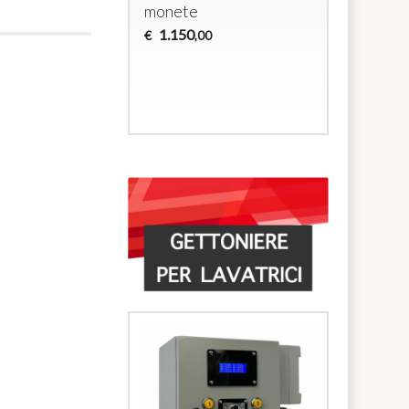
monete
docce
1.150
700
€
€
,00
,00