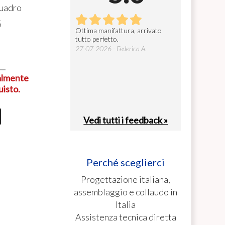
quadro
5
prodotto, robusto ed
Ottima manifattura, arrivato
Gentilissimi e s
e. Facile da installare e
tutto perfetto.
cosa fondamenta
0
ià configurato in base alle
27-07-2026 - Federica A.
26-07-2026 - car
. La consegna ...
26 - Valerio C.
ualmente
uisto.
Vedi tutti i feedback »
Perché sceglierci
Progettazione italiana,
assemblaggio e collaudo in
Italia
Assistenza tecnica diretta