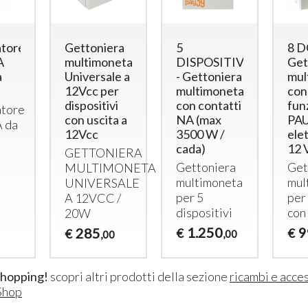
atore
Gettoniera
5
8 D
A
multimoneta
DISPOSITIVI
Get
a
Universale a
- Gettoniera
mul
12Vcc per
multimoneta
con
dispositivi
con contatti
fun
atore
con uscita a
NA (max
PAU
A da
12Vcc
3500 W /
ele
cada)
12 
GETTONIERA
Gettoniera
Get
MULTIMONETA
multimoneta
mul
UNIVERSALE
per 5
per
A 12VCC /
dispositivi
con
20W
1.250
9
285
€
€
€
,00
,00
Lettore RFID per Carte e
4 docce -
Braccialetti per 1 Doccia
Carte/Br
con Elettrovalvola 12 Vcc
Lettor
shopping!
scopri altri prodotti della sezione
ricambi e acce
Lettore
RFID
per
Uscite 
Shop
Doccia con Uscita 12
docce)