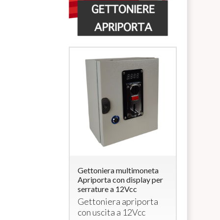
ra multimoneta
Gettoniera multimoneta
Lettore di
a con
Apriporta con display per
Carte/Brac
rratura (per
serrature a 12Vcc
uscita 12V
elettroserr
Gettoniera apriporta
era completa di
Lettore
con uscita a 12Vcc