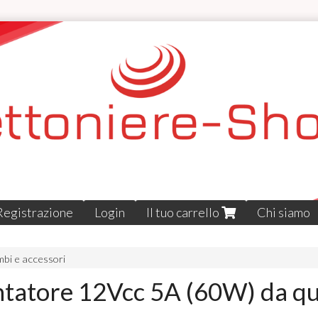
Registrazione
Login
Il tuo carrello
Chi siamo
mbi e accessori
ntatore 12Vcc 5A (60W) da q