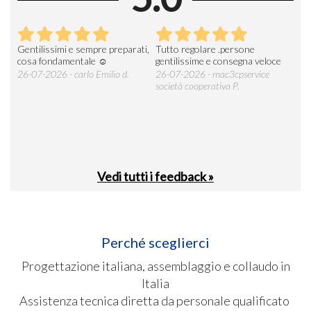
Gentilissimi e sempre preparati,
Tutto regolare .persone
AZI
cosa fondamentale ☺️
gentilissime e consegna veloce
DE
ESP
26-07-2026 - carlo Emilio d.
26-07-2026 - mac3cpservice
società cooperativa P.
23-0
Vedi tutti i feedback »
Perché sceglierci
Progettazione italiana, assemblaggio e collaudo in
Italia
Assistenza tecnica diretta da personale qualificato