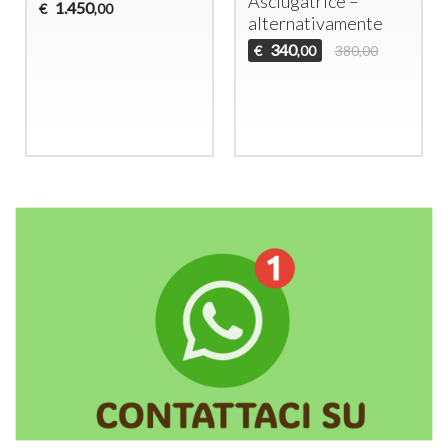
Asciugatrice –
1.450
€
,00
alternativamente
340
€
380,00
,00