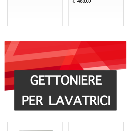
468
€
,00