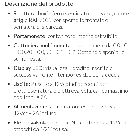
Descrizione del prodotto
Struttura:
box in ferro verniciato a polvere, colore
grigio RAL 7035, con sportello frontale e
serratura di sicurezza.
Portamonete:
contenitore interno estraibile.
Gettoniera multimoneta:
legge monete da € 0,10
– € 0,20 – € 0,50 – € 1 – € 2. Gettone disponibile
su richiesta.
Display LED:
visualizza il credito inserito e
successivamente il tempo residuo della doccia.
Uscite:
2 uscite a 12Vcc indipendenti per
elettroserratura e elettrovalvola, carico massimo
applicabile 2A.
Alimentazione:
alimentatore esterno 230V /
12Vcc – 2A incluso.
Elettrovalvola:
in ottone NC con bobina a 12Vcc e
attacchi da 1/2" inclusa.