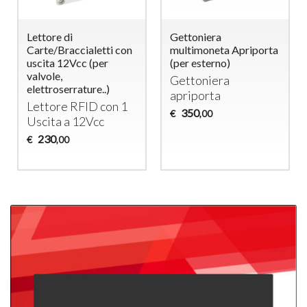
Lettore di
Gettoniera
Carte/Braccialetti con
multimoneta Apriporta
uscita 12Vcc (per
(per esterno)
valvole,
Gettoniera
elettroserrature..)
apriporta
Lettore
RFID
con 1
350
€
,00
Uscita a 12Vcc
230
€
,00