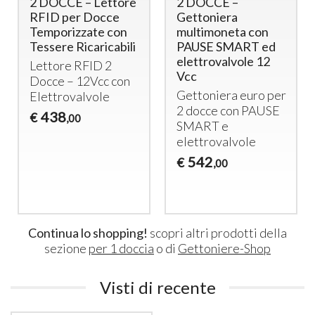
2 DOCCE – Lettore
2 DOCCE –
RFID per Docce
Gettoniera
Temporizzate con
multimoneta con
Tessere Ricaricabili
PAUSE SMART ed
elettrovalvole 12
Lettore
RFID
2
Vcc
Docce – 12Vcc con
Gettoniera euro per
Elettrovalvole
2 docce con
PAUSE
438
€
,00
SMART
e
elettrovalvole
542
€
,00
Continua lo shopping!
scopri altri prodotti della
sezione
per 1 doccia
o di
Gettoniere-Shop
Visti di recente