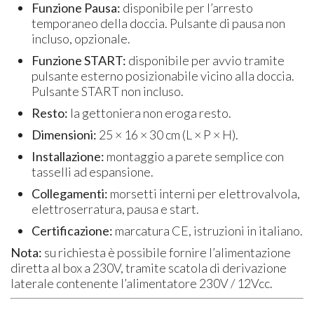
Funzione Pausa:
disponibile per l’arresto
temporaneo della doccia. Pulsante di pausa non
incluso, opzionale.
Funzione START:
disponibile per avvio tramite
pulsante esterno posizionabile vicino alla doccia.
Pulsante START non incluso.
Resto:
la gettoniera non eroga resto.
Dimensioni:
25 × 16 × 30 cm (L × P × H).
Installazione:
montaggio a parete semplice con
tasselli ad espansione.
Collegamenti:
morsetti interni per elettrovalvola,
elettroserratura, pausa e start.
Certificazione:
marcatura CE, istruzioni in italiano.
Nota:
su richiesta è possibile fornire l’alimentazione
diretta al box a 230V, tramite scatola di derivazione
laterale contenente l’alimentatore 230V / 12Vcc.