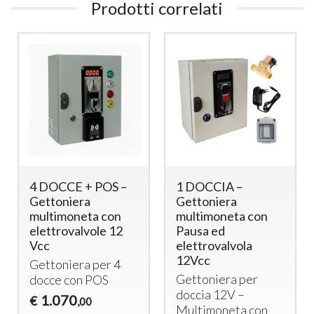
Prodotti correlati
4 DOCCE + POS –
1 DOCCIA –
Gettoniera
Gettoniera
multimoneta con
multimoneta con
elettrovalvole 12
Pausa ed
Vcc
elettrovalvola
12Vcc
Gettoniera per 4
Gettoniera per
docce con
POS
doccia 12V –
1.070
€
,00
Multimoneta con