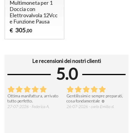
Multimoneta per 1
Doccia con
Elettrovalvola 12Vcc
e Funzione Pausa
305
€
,00
Le recensioni dei nostri clienti
5.0
Ottima manifattura, arrivato
Gentilissimi e sempre preparati,
Tut
e
tutto perfetto.
cosa fondamentale ☺️
gent
alle
27-07-2026 - Federica A.
26-07-2026 - carlo Emilio d.
26-
soci