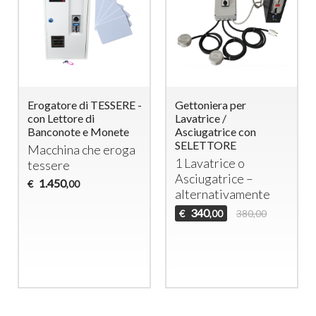
Erogatore di TESSERE -
Gettoniera per
con Lettore di
Lavatrice /
Banconote e Monete
Asciugatrice con
SELETTORE
Macchina che eroga
1 Lavatrice o
tessere
Asciugatrice –
1.450
€
,00
alternativamente
340
€
380,00
,00