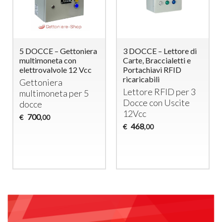
5 DOCCE – Gettoniera
3 DOCCE – Lettore di
multimoneta con
Carte, Braccialetti e
elettrovalvole 12 Vcc
Portachiavi RFID
ricaricabili
Gettoniera
Lettore
RFID
per 3
multimoneta per 5
Docce con Uscite
docce
12Vcc
700
€
,00
468
€
,00