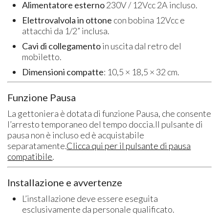
Alimentatore esterno
230V / 12Vcc 2A incluso.
Elettrovalvola in ottone
con bobina 12Vcc e
attacchi da 1/2” inclusa.
Cavi di collegamento
in uscita dal retro del
mobiletto.
Dimensioni compatte
: 10,5 × 18,5 × 32 cm.
Funzione Pausa
La gettoniera è dotata di funzione Pausa, che consente
l’arresto temporaneo del tempo doccia.Il pulsante di
pausa non è incluso ed è acquistabile
separatamente.
Clicca qui per il pulsante di pausa
compatibile
.
Installazione e avvertenze
L’installazione deve essere eseguita
esclusivamente da personale qualificato.