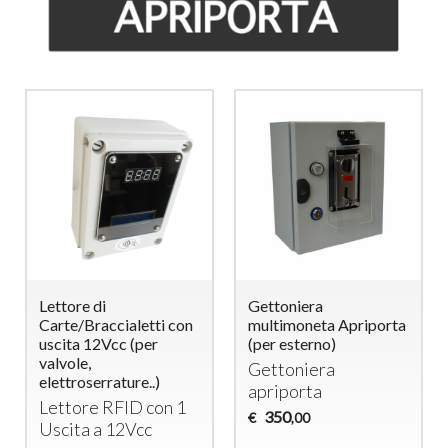
Lettore di
Gettoniera
Carte/Braccialetti con
multimoneta Apriporta
uscita 12Vcc (per
(per esterno)
valvole,
Gettoniera
elettroserrature..)
apriporta
Lettore
RFID
con 1
350
€
,00
Uscita a 12Vcc