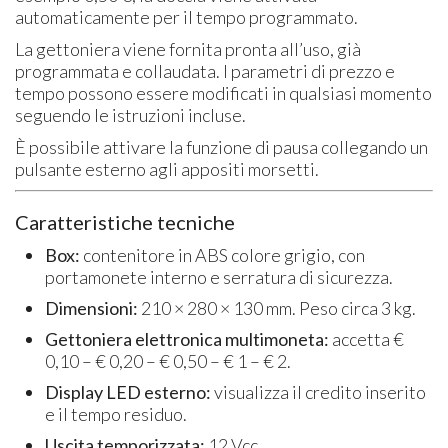
automaticamente per il tempo programmato.
La gettoniera viene fornita pronta all’uso, già
programmata e collaudata. I parametri di prezzo e
tempo possono essere modificati in qualsiasi momento
seguendo le istruzioni incluse.
È possibile attivare la funzione di pausa collegando un
pulsante esterno agli appositi morsetti.
Caratteristiche tecniche
Box:
contenitore in ABS colore grigio, con
portamonete interno e serratura di sicurezza.
Dimensioni:
210 × 280 × 130 mm. Peso circa 3 kg.
Gettoniera elettronica multimoneta:
accetta €
0,10 – € 0,20 – € 0,50 – € 1 – € 2.
Display LED esterno:
visualizza il credito inserito
e il tempo residuo.
Uscita temporizzata:
12 Vcc.