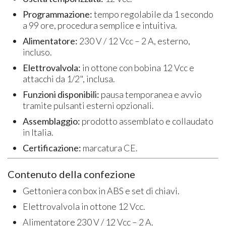
Programmazione:
tempo regolabile da 1 secondo
a 99 ore, procedura semplice e intuitiva.
Alimentatore:
230 V / 12 Vcc – 2 A, esterno,
incluso.
Elettrovalvola:
in ottone con bobina 12 Vcc e
attacchi da 1/2", inclusa.
Funzioni disponibili:
pausa temporanea e avvio
tramite pulsanti esterni opzionali.
Assemblaggio:
prodotto assemblato e collaudato
in Italia.
Certificazione:
marcatura CE.
Contenuto della confezione
Gettoniera con box in ABS e set di chiavi.
Elettrovalvola in ottone 12 Vcc.
Alimentatore 230 V / 12 Vcc – 2 A.