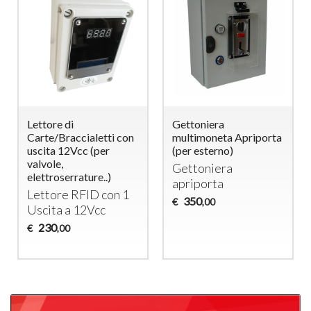
Lettore di
Gettoniera
Carte/Braccialetti con
multimoneta Apriporta
uscita 12Vcc (per
(per esterno)
valvole,
Gettoniera
elettroserrature..)
apriporta
Lettore
RFID
con 1
350
€
,00
Uscita a 12Vcc
230
€
,00