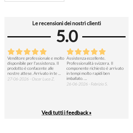
Le recensioni dei nostri clienti
5.0
Venditore professionale e molto
Assistenza eccellente.
disponibile per l'assistenza. Il
Professionalità svizzera. Il
prodotto è confacente alle
componente richiesto è arrivato
nostre attese. Arrivato in te ...
in tempi molto rapidi ben
imballato. ...
27-06-2026 - Oscar Luca Z.
26-06-2026 - Fabrizio S.
Vedi tutti i feedback »