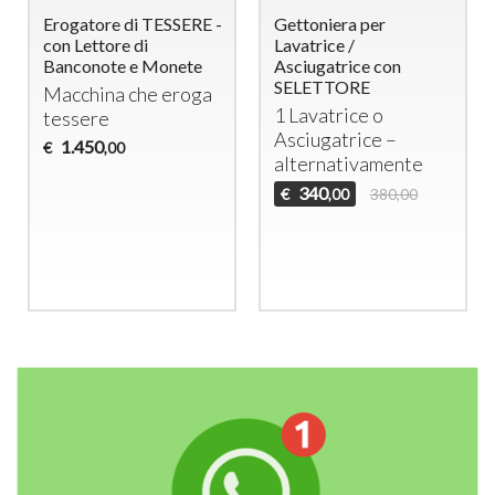
Erogatore di TESSERE -
Gettoniera per
con Lettore di
Lavatrice /
Banconote e Monete
Asciugatrice con
SELETTORE
Macchina che eroga
1 Lavatrice o
tessere
Asciugatrice –
1.450
€
,00
alternativamente
340
€
380,00
,00