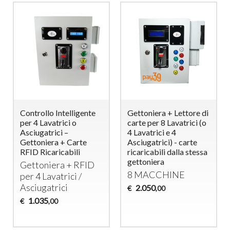
Controllo Intelligente
Gettoniera + Lettore di
per 4 Lavatrici o
carte per 8 Lavatrici (o
Asciugatrici –
4 Lavatrici e 4
Gettoniera + Carte
Asciugatrici) - carte
RFID Ricaricabili
ricaricabili dalla stessa
gettoniera
Gettoniera +
RFID
8
MACCHINE
per 4 Lavatrici /
Asciugatrici
2.050
€
,00
1.035
€
,00