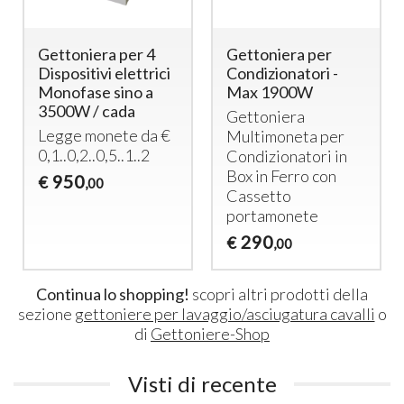
Gettoniera per 4
Gettoniera per
Dispositivi elettrici
Condizionatori -
Monofase sino a
Max 1900W
3500W / cada
Gettoniera
Legge monete da €
Multimoneta per
0,1..0,2..0,5..1..2
Condizionatori in
Box in Ferro con
950
€
,00
Cassetto
portamonete
290
€
,00
Continua lo shopping!
scopri altri prodotti della
sezione
gettoniere per lavaggio/asciugatura cavalli
o
di
Gettoniere-Shop
Visti di recente