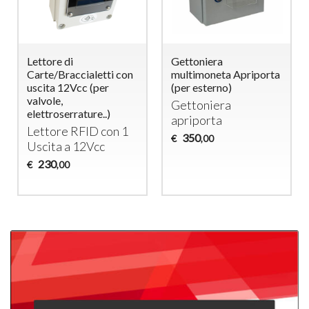
Lettore di
Gettoniera
Carte/Braccialetti con
multimoneta Apriporta
uscita 12Vcc (per
(per esterno)
valvole,
Gettoniera
elettroserrature..)
apriporta
Lettore
RFID
con 1
350
€
,00
Uscita a 12Vcc
230
€
,00