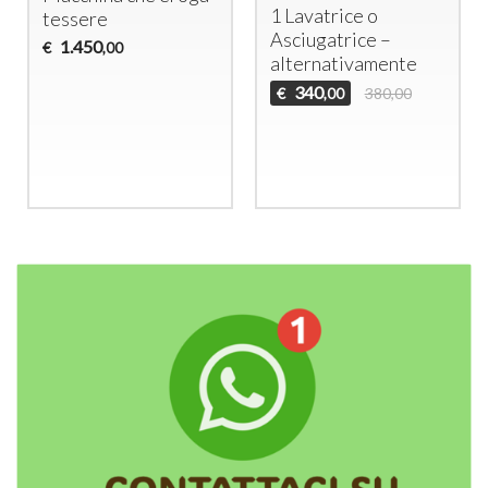
1 Lavatrice o
tessere
Asciugatrice –
1.450
€
,00
alternativamente
340
€
380,00
,00