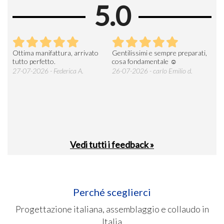
5.0
Ottima manifattura, arrivato
Gentilissimi e sempre preparati,
Tut
e
tutto perfetto.
cosa fondamentale ☺️
gent
alle
27-07-2026 - Federica A.
26-07-2026 - carlo Emilio d.
26-
soci
Vedi tutti i feedback »
Perché sceglierci
Progettazione italiana, assemblaggio e collaudo in
Italia