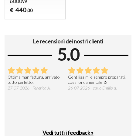
6000W
440
€
,00
Le recensioni dei nostri clienti
5.0
Ottima manifattura, arrivato
Gentilissimi e sempre preparati,
Tut
e
tutto perfetto.
cosa fondamentale ☺️
gent
alle
27-07-2026 - Federica A.
26-07-2026 - carlo Emilio d.
26-
soci
Vedi tutti i feedback »