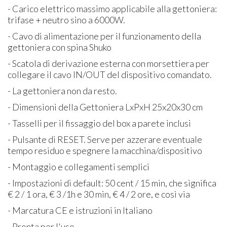
- Carico elettrico massimo applicabile alla gettoniera:
trifase + neutro sino a 6000W.
- Cavo di alimentazione per il funzionamento della
gettoniera con spina Shuko
- Scatola di derivazione esterna con morsettiera per
collegare il cavo IN/OUT del dispositivo comandato.
- La gettoniera non da resto.
- Dimensioni della Gettoniera LxPxH 25x20x30 cm
- Tasselli per il fissaggio del box a parete inclusi
- Pulsante di RESET. Serve per azzerare eventuale
tempo residuo e spegnere la macchina/dispositivo
- Montaggio e collegamenti semplici
- Impostazioni di default: 50 cent / 15 min, che significa
€ 2 / 1 ora, € 3 /1h e 30 min, € 4 / 2 ore, e così via
- Marcatura CE e istruzioni in Italiano
- Pronta per l'uso