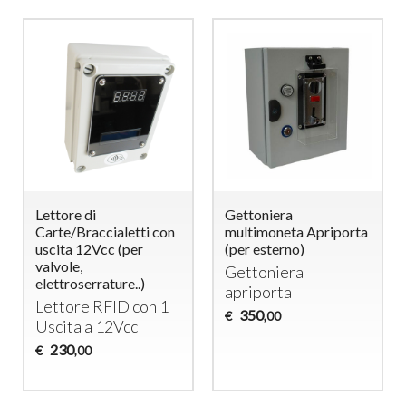
Lettore di
Gettoniera
Carte/Braccialetti con
multimoneta Apriporta
uscita 12Vcc (per
(per esterno)
valvole,
Gettoniera
elettroserrature..)
apriporta
Lettore
RFID
con 1
350
€
,00
Uscita a 12Vcc
230
€
,00