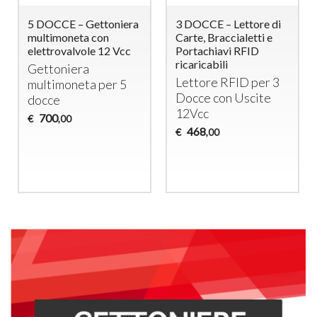
5 DOCCE – Gettoniera
3 DOCCE – Lettore di
multimoneta con
Carte, Braccialetti e
elettrovalvole 12 Vcc
Portachiavi RFID
ricaricabili
Gettoniera
Lettore
RFID
per 3
multimoneta per 5
Docce con Uscite
docce
12Vcc
700
€
,00
468
€
,00