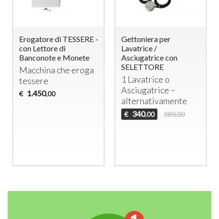
Erogatore di TESSERE -
Gettoniera per
con Lettore di
Lavatrice /
Banconote e Monete
Asciugatrice con
SELETTORE
Macchina che eroga
1 Lavatrice o
tessere
Asciugatrice –
1.450
€
,00
alternativamente
340
€
380,00
,00