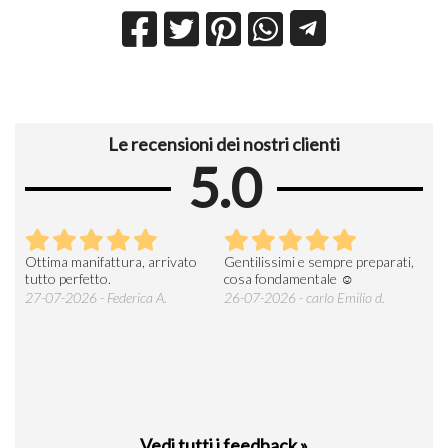
Le recensioni dei nostri clienti
5.0
Ottima manifattura, arrivato
Gentilissimi e sempre preparati,
Tut
e
tutto perfetto.
cosa fondamentale ☺️
gent
alle
27-07-2026 - Federica A.
26-07-2026 - carlo Emilio d.
26-
soci
Vedi tutti i feedback »