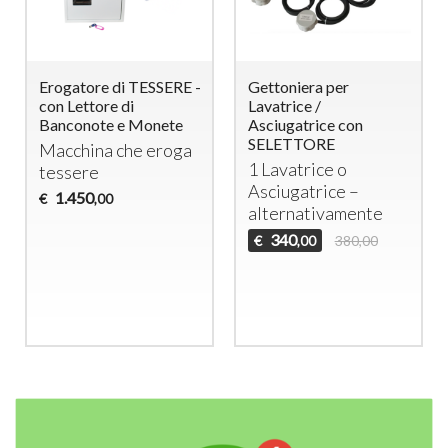
Erogatore di TESSERE -
Gettoniera per
con Lettore di
Lavatrice /
Banconote e Monete
Asciugatrice con
SELETTORE
Macchina che eroga
1 Lavatrice o
tessere
Asciugatrice –
1.450
€
,00
alternativamente
340
€
380,00
,00