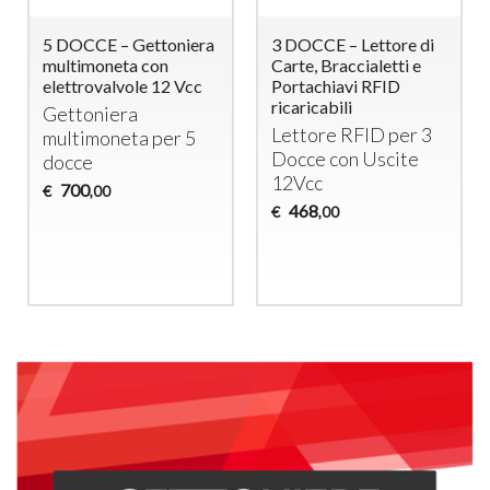
5 DOCCE – Gettoniera
3 DOCCE – Lettore di
multimoneta con
Carte, Braccialetti e
elettrovalvole 12 Vcc
Portachiavi RFID
ricaricabili
Gettoniera
Lettore
RFID
per 3
multimoneta per 5
Docce con Uscite
docce
12Vcc
700
€
,00
468
€
,00