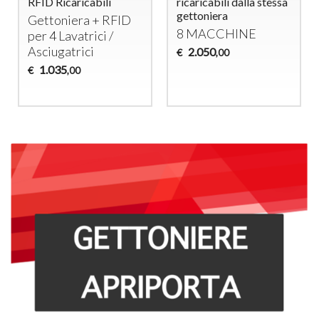
RFID Ricaricabili
ricaricabili dalla stessa
gettoniera
Gettoniera +
RFID
8
MACCHINE
per 4 Lavatrici /
Asciugatrici
2.050
€
,00
1.035
€
,00