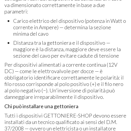
va dimensionato correttamente in base a due
parametri:
Carico elettrico del dispositivo (potenza in Watt o
corrente in Ampere) — determina la sezione
minima del cavo
Distanza tra la gettoniera e il dispositivo —
maggiore è la distanza, maggiore deve essere la
sezione del cavo per evitare cadute di tensione
Per dispositivi alimentati a corrente continua (12V
DC) — come le elettrovalvole per docce — è
obbligatorio identificare correttamente le polarità: il
filo rosso corrisponde al polo positivo (+) e il filo nero
al polo negativo (−). Un'inversione di polarità può
danneggiare irreparabilmente il dispositivo.
Chi può installare una gettoniera
Tutti i dispositivi GETTONIERE-SHOP devono essere
installati da un tecnico qualificato ai sensi del D.M.
37/2008 — ovvero un elettricista o un installatore