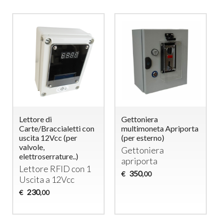
Lettore di
Gettoniera
Carte/Braccialetti con
multimoneta Apriporta
uscita 12Vcc (per
(per esterno)
valvole,
Gettoniera
elettroserrature..)
apriporta
Lettore
RFID
con 1
350
€
,00
Uscita a 12Vcc
230
€
,00