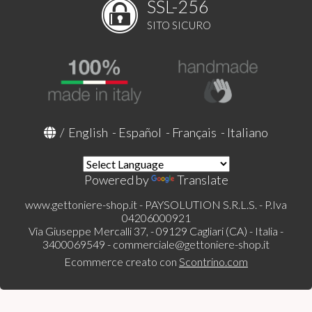
SSL-256
SITO SICURO
/
English
-
Español
-
Français
-
Italiano
Powered by
Translate
www.gettoniere-shop.it - PAYSOLUTION S.R.L.S. - P.Iva
04206000921
Via Giuseppe Mercalli 37, - 09129 Cagliari (CA) - Italia -
3400069549 -
commerciale@gettoniere-shop.it
Ecommerce creato con
Scontrino.com