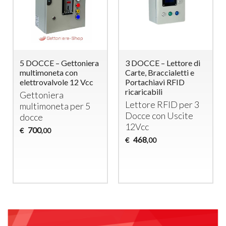
5 DOCCE – Gettoniera
3 DOCCE – Lettore di
multimoneta con
Carte, Braccialetti e
elettrovalvole 12 Vcc
Portachiavi RFID
ricaricabili
Gettoniera
Lettore
RFID
per 3
multimoneta per 5
Docce con Uscite
docce
12Vcc
700
€
,00
468
€
,00