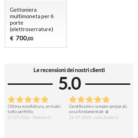
Gettoniera
multimoneta per 6
porte
(elettroserrature)
700
€
,00
Le recensioni dei nostri clienti
5.0
Ottima manifattura, arrivato
Gentilissimi e sempre preparati,
Tut
e
tutto perfetto.
cosa fondamentale ☺️
gent
alle
27-07-2026 - Federica A.
26-07-2026 - carlo Emilio d.
26-
soci