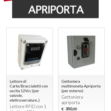
Lettore di
Gettoniera
Carte/Braccialetti con
multimoneta Apriporta
uscita 12Vcc (per
(per esterno)
valvole,
Gettoniera
elettroserrature..)
apriporta
Lettore
RFID
con 1
350
€
,00