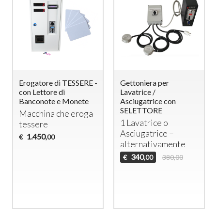
Erogatore di TESSERE -
Gettoniera per
con Lettore di
Lavatrice /
Banconote e Monete
Asciugatrice con
SELETTORE
Macchina che eroga
1 Lavatrice o
tessere
Asciugatrice –
1.450
€
,00
alternativamente
340
€
380,00
,00