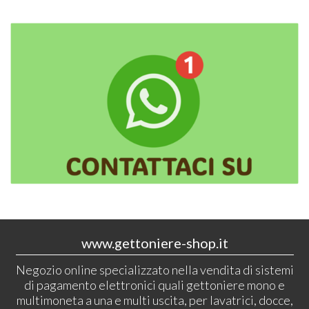
www.gettoniere-shop.it
Negozio online specializzato nella vendita di sistemi
di pagamento elettronici quali gettoniere mono e
multimoneta a una e multi uscita, per lavatrici, docce,