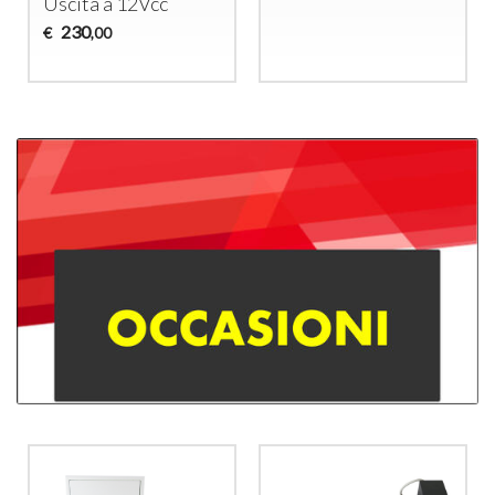
Uscita a 12Vcc
230
€
,00