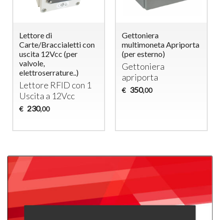
Lettore di
Gettoniera
Carte/Braccialetti con
multimoneta Apriporta
uscita 12Vcc (per
(per esterno)
valvole,
Gettoniera
elettroserrature..)
apriporta
Lettore
RFID
con 1
350
€
,00
Uscita a 12Vcc
230
€
,00