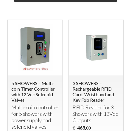
5 SHOWERS – Multi-
3 SHOWERS –
coin Timer Controller
Rechargeable RFID
with 12 Vcc Solenoid
Card, Wristband and
Valves
Key Fob Reader
Multi-coin controller
RFID
Reader for 3
for 5 showers with
Showers with 12Vdc
power supply and
Outputs
solenoid valves
468
€
,00