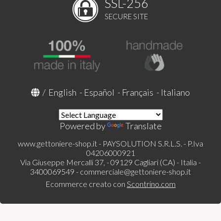
SSL-256
SECURE SITE
/
English
-
Español
-
Français
-
Italiano
Powered by
Translate
www.gettoniere-shop.it - PAYSOLUTION S.R.L.S. - P.Iva
04206000921
Via Giuseppe Mercalli 37, - 09129 Cagliari (CA) - Italia -
3400069549 -
commerciale@gettoniere-shop.it
Ecommerce creato con
Scontrino.com