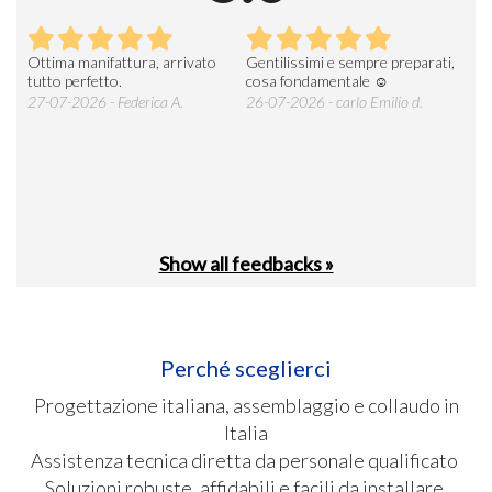
Ottima manifattura, arrivato
Gentilissimi e sempre preparati,
Tut
e
tutto perfetto.
cosa fondamentale ☺️
gent
alle
27-07-2026 - Federica A.
26-07-2026 - carlo Emilio d.
26-
soci
Show all feedbacks »
Perché sceglierci
Progettazione italiana, assemblaggio e collaudo in
Italia
Assistenza tecnica diretta da personale qualificato
Soluzioni robuste, affidabili e facili da installare