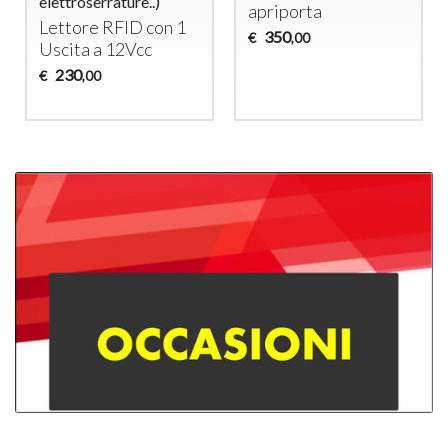
elettroserrature..)
apriporta
Lettore
RFID
con 1
350
€
,00
Uscita a 12Vcc
230
€
,00