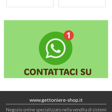
www.gettoniere-shop.it
Negozio online specializzato nella vendita di sistemi