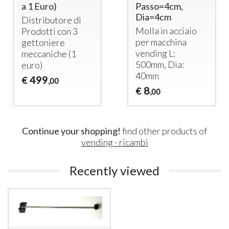
a 1 Euro)
Passo=4cm,
Dia=4cm
Distributore di
Molla in acciaio
Prodotti con 3
per macchina
gettoniere
vending L:
meccaniche (1
500mm, Dia:
euro)
40mm
499
€
,00
8
€
,00
Continue your shopping!
find other products of
vending - ricambi
Recently viewed