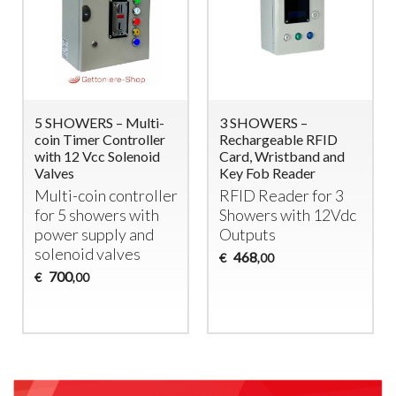
5 SHOWERS – Multi-
3 SHOWERS –
coin Timer Controller
Rechargeable RFID
with 12 Vcc Solenoid
Card, Wristband and
Valves
Key Fob Reader
Multi-coin controller
RFID
Reader for 3
for 5 showers with
Showers with 12Vdc
power supply and
Outputs
solenoid valves
468
€
,00
700
€
,00