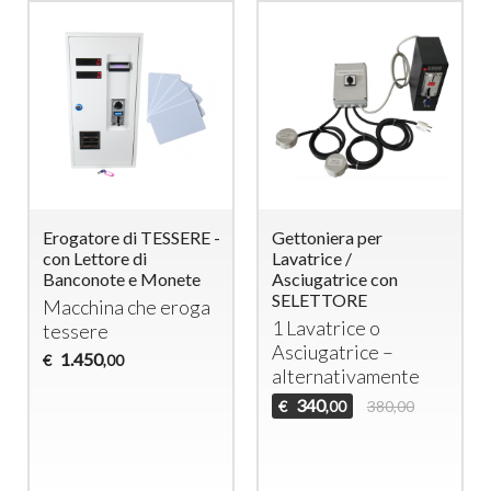
Erogatore di TESSERE -
Gettoniera per
con Lettore di
Lavatrice /
Banconote e Monete
Asciugatrice con
SELETTORE
Macchina che eroga
1 Lavatrice o
tessere
Asciugatrice –
1.450
€
,00
alternativamente
340
€
380,00
,00