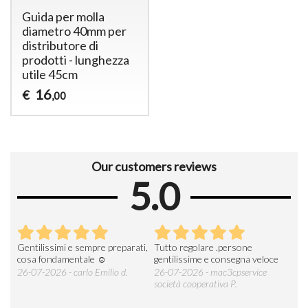
Guida per molla
diametro 40mm per
distributore di
prodotti - lunghezza
utile 45cm
16
€
,00
Our customers reviews
5.0
Gentilissimi e sempre preparati,
Tutto regolare .persone
AZI
cosa fondamentale ☺️
gentilissime e consegna veloce
DE
ESP
26-07-2026 - carlo Emilio d.
26-07-2026 - mac3cpservice
società cooperativa P.
23-0