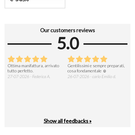
Our customers reviews
5.0
Ottima manifattura, arrivato
Gentilissimi e sempre preparati,
Tut
e
tutto perfetto.
cosa fondamentale ☺️
gent
alle
27-07-2026 - Federica A.
26-07-2026 - carlo Emilio d.
26-
soci
Show all feedbacks »