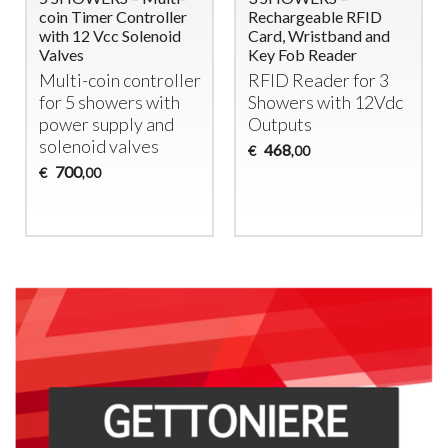
coin Timer Controller
Rechargeable RFID
with 12 Vcc Solenoid
Card, Wristband and
Valves
Key Fob Reader
Multi-coin controller
RFID
Reader for 3
for 5 showers with
Showers with 12Vdc
power supply and
Outputs
solenoid valves
468
€
,00
700
€
,00