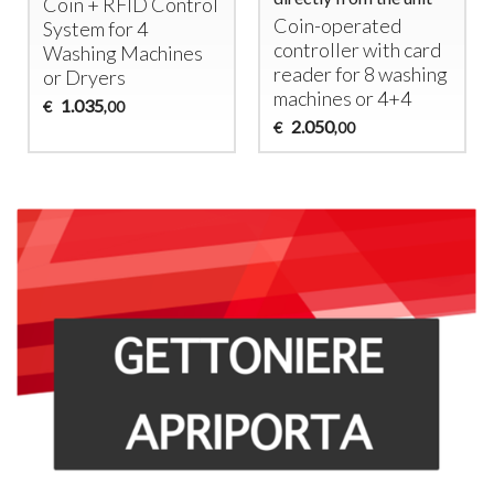
Coin +
RFID
Control
Coin-operated
System for 4
controller with card
Washing Machines
reader for 8 washing
or Dryers
machines or 4+4
1.035
€
,00
2.050
€
,00