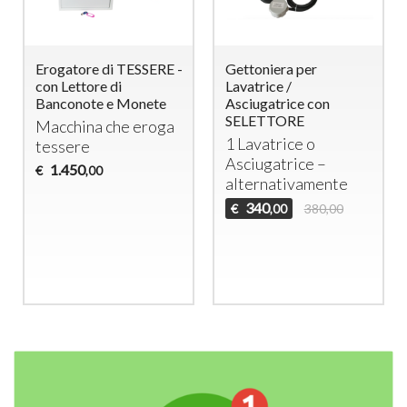
Erogatore di TESSERE -
Gettoniera per
con Lettore di
Lavatrice /
Banconote e Monete
Asciugatrice con
SELETTORE
Macchina che eroga
1 Lavatrice o
tessere
Asciugatrice –
1.450
€
,00
alternativamente
340
€
380,00
,00