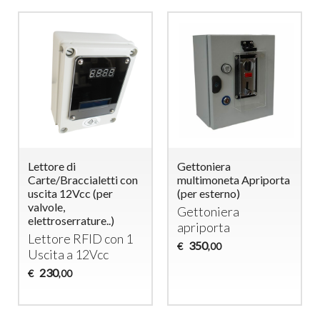
Lettore di
Gettoniera
Carte/Braccialetti con
multimoneta Apriporta
uscita 12Vcc (per
(per esterno)
valvole,
Gettoniera
elettroserrature..)
apriporta
Lettore
RFID
con 1
350
€
,00
Uscita a 12Vcc
230
€
,00