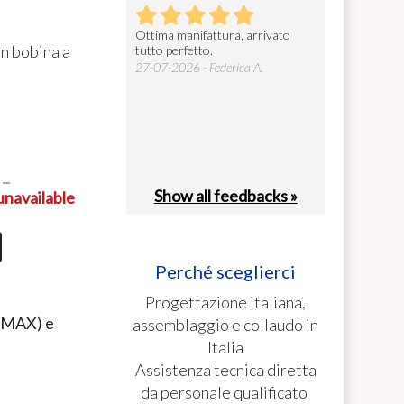
prodotto, robusto ed
Ottima manifattura, arrivato
Gentilissimi e s
on bobina a
e. Facile da installare e
tutto perfetto.
cosa fondamenta
ià configurato in base alle
27-07-2026 - Federica A.
26-07-2026 - car
. La consegna ...
26 - Valerio C.
0
Show all feedbacks »
unavailable
Perché sceglierci
Progettazione italiana,
 MAX) e
assemblaggio e collaudo in
Italia
Assistenza tecnica diretta
da personale qualificato