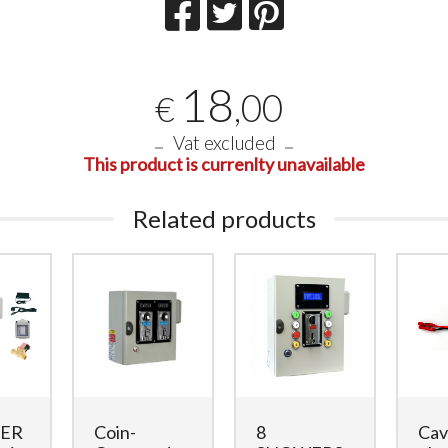
18
,00
€
Vat excluded
This product is currenlty unavailable
Related products
RFID Reader for Cards and
4 docce -
Wristbands for 1 Shower
Carte/Br
with 12Vdc Solenoid Valve
Lettor
RFID
Shower Reader
Uscite 
with 12Vdc Output
docce)
WER
Coin-
8
Cav
220
€
,00
498
€
,00