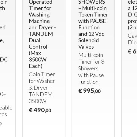
coin
Operated
SHOWERS
ele
th
Timer for
– Multi-coin
a 1
Washing
Token Timer
DIO
Machine
with PAUSE
pro
ted
and Dryer –
Function
(2 p
TANDEM
and 12 Vdc
Cav
e,
Dual
Solenoid
Dio
Control
Valves
6
€
n
(Max
Multi-coin
 DC
3500W
Timer for 8
Each)
Showers
Coin Timer
with Pause
for Washer
Function
& Dryer –
995
€
,00
50–
TANDEM
3500W
eable
490
€
,00
rds
0