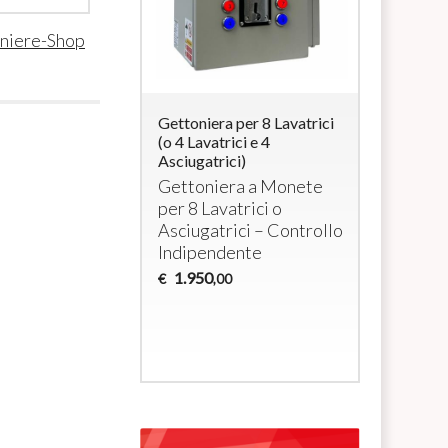
niere-Shop
ra per 4
Gettoniera per 8 Lavatrici
Professio
i elettrici a
(o 4 Lavatrici e 4
Operated 
/ max 3000W cada
Asciugatrici)
Washing M
Dryers wi
era per 4
Gettoniera a Monete
RFID Car
tivi a 230Vac
per 8 Lavatrici o
Coin +
R
Asciugatrici – Controllo
System f
Indipendente
Machines
1.950
€
,00
1.035
€
,0