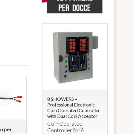
 Lettore di
8 SHOWERS –
5 SHOWER
accialetti
Professional Electronic
Timer Con
Coin Operated Controller
Vcc Solen
e
RFID
con 4
with Dual Coin Acceptor
Multi-coi
a 12Vcc (per
Coin Operated
for 5 sh
o per
4
2
Controller for 8
power su