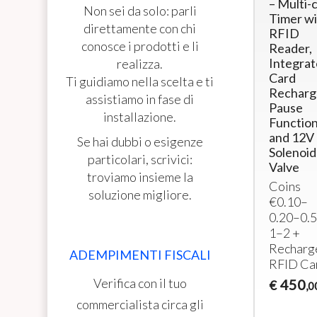
a
SHOWERS
SHOWERS
– Multi-
Non sei da solo: parli
– Multi-Coin
– Multi-coin
Timer wi
direttamente con chi
Operated
Timer with
RFID
conosce i prodotti e li
Control Unit
Integrated
Reader,
with
POS and 12
Integra
realizza.
SMART
Vdc
Card
Ti guidiamo nella scelta e ti
PAUSE +
Solenoid
Recharg
assistiamo in fase di
12V
Valves
Pause
installazione.
Solenoid
Functio
Timer for 2
Valves
and 12V
Se hai dubbi o esigenze
showers
Included
Solenoid
with coin
particolari, scrivici:
Valve
Coin
and
troviamo insieme la
Coins
Operated
contactless
soluzione migliore.
€0.10–
Unit for 4
POS
0.20–0.
Showers
payment
1–2 +
with
SMART
975
€
,00
Recharg
Pause and
ADEMPIMENTI FISCALI
RFID
Ca
Valves
Included
Verifica con il tuo
450
€
,0
650
€
,00
commercialista circa gli