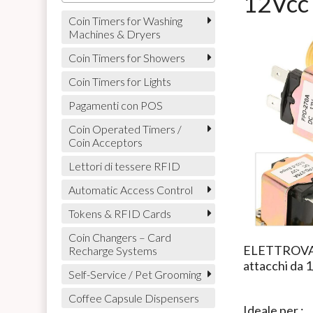
12Vcc 
Coin Timers for Washing
Machines & Dryers
Coin Timers for Showers
Coin Timers for Lights
Pagamenti con POS
Coin Operated Timers /
Coin Acceptors
Lettori di tessere RFID
Automatic Access Control
Tokens & RFID Cards
Coin Changers – Card
ELETTROVAL
Recharge Systems
attacchi da 1
Self-Service / Pet Grooming
Coffee Capsule Dispensers
Ideale per :