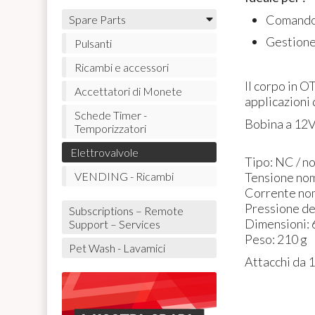
Comando
Spare Parts
Gestione
Pulsanti
Ricambi e accessori
Il corpo in 
Accettatori di Monete
applicazioni 
Schede Timer -
Bobina a 12
Temporizzatori
Elettrovalvole
Tipo: NC / n
Tensione nom
VENDING - Ricambi
Corrente no
Pressione de
Subscriptions – Remote
Dimensioni: 6
Support – Services
Peso: 210 g
Pet Wash - Lavamici
Attacchi da 