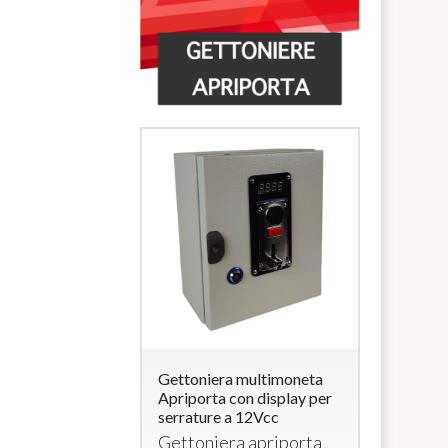
ra multimoneta
Gettoniera multimoneta
Lettore di
a con
Apriporta con display per
Carte/Brac
rratura (per
serrature a 12Vcc
uscita 12V
elettroserr
Gettoniera apriporta