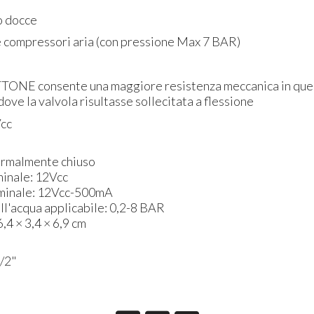
 docce
 compressori aria (con pressione Max 7 BAR)
OTTONE consente una maggiore resistenza meccanica in que
dove la valvola risultasse sollecitata a flessione
Vcc
ormalmente chiuso
inale: 12Vcc
minale: 12Vcc-500mA
ll'acqua applicabile: 0,2-8 BAR
,4 × 3,4 × 6,9 cm
1/2"