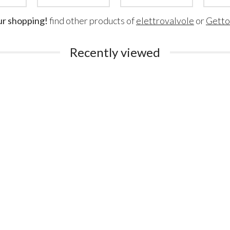
ur shopping!
find other products of
elettrovalvole
or
Getto
Recently viewed
Gettoniera per 6 Lavatrici
Gettonie
domestiche (o 3 lavatrici e
Dispositiv
3 asciugatrici)
230Vac 
Gettoniera a Monete
Gettoni
per 6 Lavatrici o
Disposi
Asciugatrici – Controllo
950
€
,00
a Tempo
1.890
€
,00