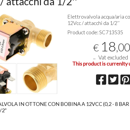
/ attacchi da 1/2''
Ottimo 
Elettrovalvola acqua/aria c
affidabil
arriva g
12Vcc / attacchi da 1/2’’
esigenze
Product code:
SC713535
01-08-20
18
,0
€
Vat excluded
This product is currenlty 
VOLA IN OTTONE CON BOBINA A 12VCC (0,2 - 8 BAR
/2"