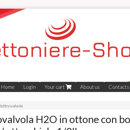
Home
Login
Your cart
About us
Contacts
lettrovalvole
ovalvola H2O in ottone con bo