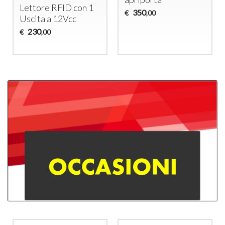
Lettore
RFID
con 1
350
€
,00
Uscita a 12Vcc
230
€
,00