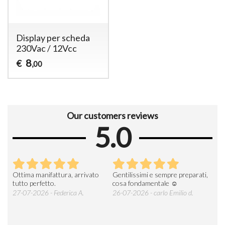
Display per scheda
230Vac / 12Vcc
8
€
,00
Our customers reviews
5.0
Ottima manifattura, arrivato
Gentilissimi e sempre preparati,
Tut
e
tutto perfetto.
cosa fondamentale ☺️
gent
alle
27-07-2026 - Federica A.
26-07-2026 - carlo Emilio d.
26-
soci