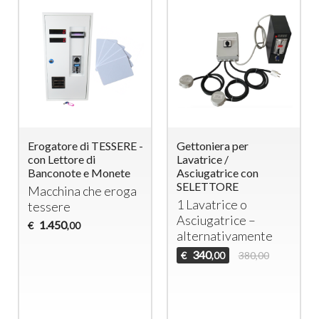
Erogatore di TESSERE -
Gettoniera per
con Lettore di
Lavatrice /
Banconote e Monete
Asciugatrice con
SELETTORE
Macchina che eroga
1 Lavatrice o
tessere
Asciugatrice –
1.450
€
,00
alternativamente
340
€
380,00
,00