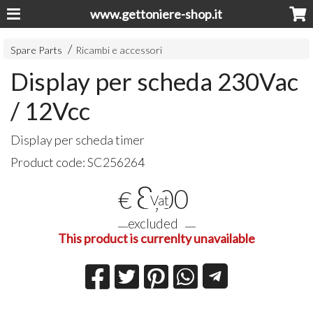
www.gettoniere-shop.it
Spare Parts
Ricambi e accessori
Display per scheda 230Vac
/ 12Vcc
Display per scheda timer
Product code:
SC256264
8
,00
€
Vat
excluded
This product is currenlty unavailable