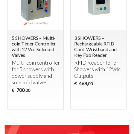
5 SHOWERS – Multi-
3 SHOWERS –
coin Timer Controller
Rechargeable RFID
with 12 Vcc Solenoid
Card, Wristband and
Valves
Key Fob Reader
Multi-coin controller
RFID
Reader for 3
for 5 showers with
Showers with 12Vdc
power supply and
Outputs
solenoid valves
468
€
,00
700
€
,00