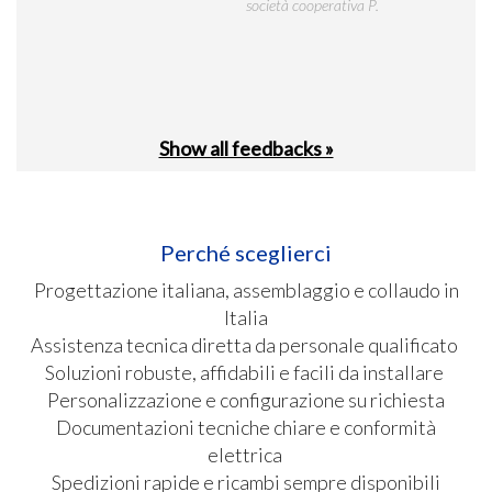
società cooperativa P.
23-0
Show all feedbacks »
Perché sceglierci
Progettazione italiana, assemblaggio e collaudo in
Italia
Assistenza tecnica diretta da personale qualificato
Soluzioni robuste, affidabili e facili da installare
Personalizzazione e configurazione su richiesta
Documentazioni tecniche chiare e conformità
elettrica
Spedizioni rapide e ricambi sempre disponibili