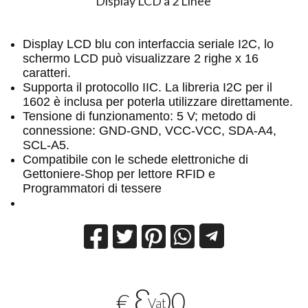
Display LCD a 2 Linee
Display LCD blu con interfaccia seriale I2C, lo
schermo LCD può visualizzare 2 righe x 16
caratteri.
Supporta il protocollo IIC. La libreria I2C per il
1602 è inclusa per poterla utilizzare direttamente.
Tensione di funzionamento: 5 V; metodo di
connessione: GND-GND, VCC-VCC, SDA-A4,
SCL-A5.
Compatibile con le schede elettroniche di
Gettoniere-Shop per lettore RFID e
Programmatori di tessere
8
,00
€
Vat