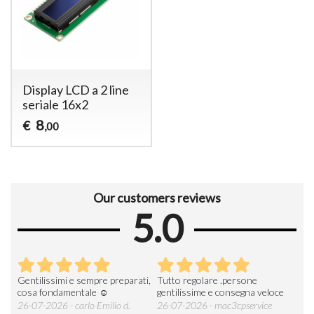
Display LCD a 2 line
seriale 16x2
8
€
,00
Our customers reviews
5.0
Gentilissimi e sempre preparati,
Tutto regolare .persone
AZI
cosa fondamentale ☺️
gentilissime e consegna veloce
DE
ESP
26-07-2026 - carlo Emilio d.
26-07-2026 - mac3cpservice