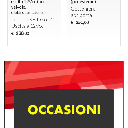
uscita 12Vcc (per
(per esterno)
valvole,
Gettoniera
elettroserrature..)
apriporta
Lettore
RFID
con 1
350
€
,00
Uscita a 12Vcc
230
€
,00