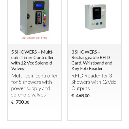
5 SHOWERS – Multi-
3 SHOWERS –
coin Timer Controller
Rechargeable RFID
with 12 Vcc Solenoid
Card, Wristband and
Valves
Key Fob Reader
Multi-coin controller
RFID
Reader for 3
for 5 showers with
Showers with 12Vdc
power supply and
Outputs
solenoid valves
468
€
,00
700
€
,00