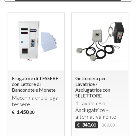
Erogatore di TESSERE -
Gettoniera per
con Lettore di
Lavatrice /
Banconote e Monete
Asciugatrice con
SELETTORE
Macchina che eroga
1 Lavatrice o
tessere
Asciugatrice –
1.450
€
,00
alternativamente
340
€
380,00
,00