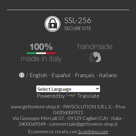
SSL-256
SECURE SITE
/
English
-
Español
-
Français
-
Italiano
Powered by
Translate
www.gettoniere-shop.it - PAYSOLUTION S.R.L.S. - P.Iva
04206000921
Via Giuseppe Mercalli 37, - 09129 Cagliari (CA) - Italia -
3400069549 -
commerciale@gettoniere-shop.it
Ecommerce creato con
Scontrino.com