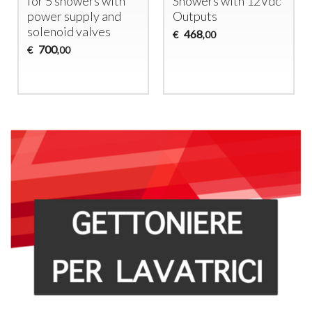
for 5 showers with
Showers with 12Vdc
power supply and
Outputs
solenoid valves
468
€
,00
700
€
,00