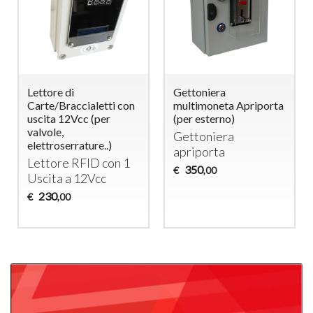
Lettore di
Gettoniera
Carte/Braccialetti con
multimoneta Apriporta
uscita 12Vcc (per
(per esterno)
valvole,
Gettoniera
elettroserrature..)
apriporta
Lettore
RFID
con 1
350
€
,00
Uscita a 12Vcc
230
€
,00