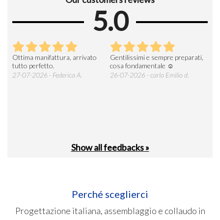
5.0
Ottima manifattura, arrivato
Gentilissimi e sempre preparati,
Tut
e
tutto perfetto.
cosa fondamentale ☺️
gent
alle
27-07-2026 - Federica A.
26-07-2026 - carlo Emilio d.
26-
soci
Show all feedbacks »
Perché sceglierci
Progettazione italiana, assemblaggio e collaudo in