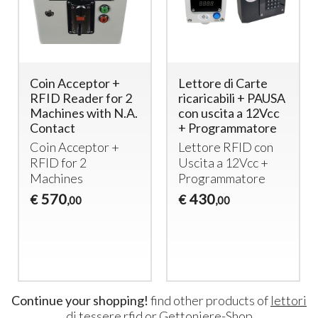
Coin Acceptor +
Lettore di Carte
RFID Reader for 2
ricaricabili + PAUSA
Machines with N.A.
con uscita a 12Vcc
Contact
+ Programmatore
Coin Acceptor +
Lettore
RFID
con
RFID
for 2
Uscita a 12Vcc +
Machines
Programmatore
570
430
€
€
,00
,00
Continue your shopping!
find other products of
lettori
di tessere rfid
or
Gettoniere-Shop