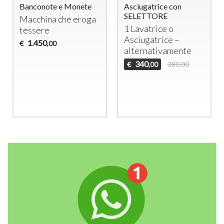
Banconote e Monete
Asciugatrice con
SELETTORE
Macchina che eroga
1 Lavatrice o
tessere
Asciugatrice –
1.450
€
,00
alternativamente
340
€
380,00
,00