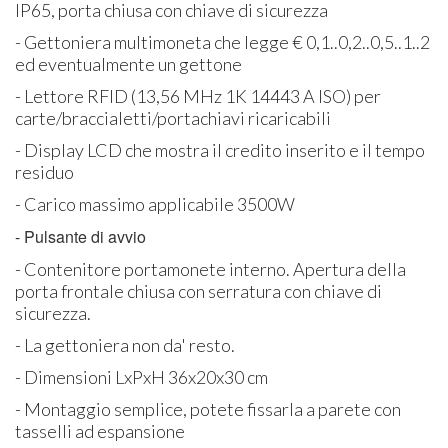
IP65, porta chiusa con chiave di sicurezza
- Gettoniera multimoneta che legge € 0,1..0,2..0,5..1..2
ed eventualmente un gettone
- Lettore RFID (13,56 MHz 1K 14443 A ISO) per
carte/braccialetti/portachiavi ricaricabili
- Display LCD che mostra il credito inserito e il tempo
residuo
- Carico massimo applicabile 3500W
- Pulsante di avvio
- Contenitore portamonete interno. Apertura della
porta frontale chiusa con serratura con chiave di
sicurezza.
- La gettoniera non da' resto.
- Dimensioni LxPxH 36x20x30 cm
- Montaggio semplice, potete fissarla a parete con
tasselli ad espansione