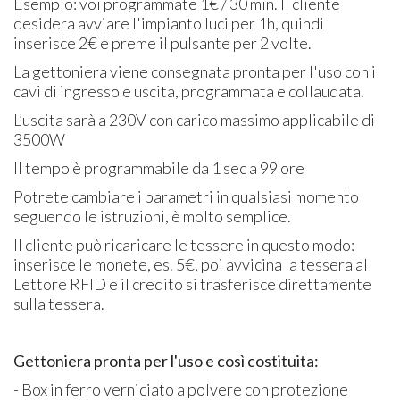
Esempio: voi programmate 1€ / 30 min. Il cliente
desidera avviare l'impianto luci per 1h, quindi
inserisce 2€ e preme il pulsante per 2 volte.
La gettoniera viene consegnata pronta per l'uso con i
cavi di ingresso e uscita, programmata e collaudata.
L’uscita sarà a 230V con carico massimo applicabile di
3500W
Il tempo è programmabile da 1 sec a 99 ore
Potrete cambiare i parametri in qualsiasi momento
seguendo le istruzioni, è molto semplice.
Il cliente può ricaricare le tessere in questo modo:
inserisce le monete, es. 5€, poi avvicina la tessera al
Lettore RFID e il credito si trasferisce direttamente
sulla tessera.
Gettoniera pronta per l'uso e così costituita:
- Box in ferro verniciato a polvere con protezione