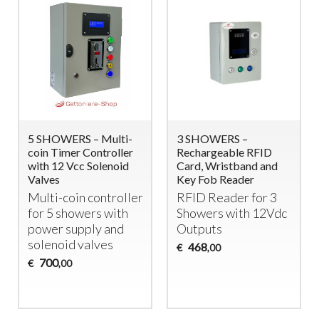
5 SHOWERS – Multi-
3 SHOWERS –
coin Timer Controller
Rechargeable RFID
with 12 Vcc Solenoid
Card, Wristband and
Valves
Key Fob Reader
Multi-coin controller
RFID
Reader for 3
for 5 showers with
Showers with 12Vdc
power supply and
Outputs
solenoid valves
468
€
,00
700
€
,00