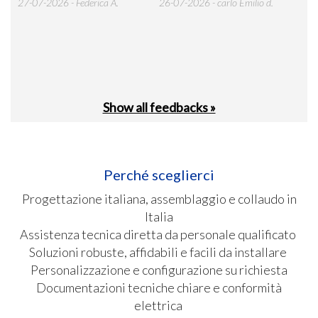
alle
27-07-2026 - Federica A.
26-07-2026 - carlo Emilio d.
26-
soci
Show all feedbacks »
Perché sceglierci
Progettazione italiana, assemblaggio e collaudo in
Italia
Assistenza tecnica diretta da personale qualificato
Soluzioni robuste, affidabili e facili da installare
Personalizzazione e configurazione su richiesta
Documentazioni tecniche chiare e conformità
elettrica