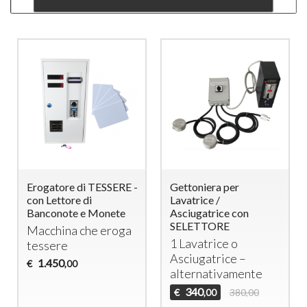
Erogatore di TESSERE -
Gettoniera per
con Lettore di
Lavatrice /
Banconote e Monete
Asciugatrice con
SELETTORE
Macchina che eroga
1 Lavatrice o
tessere
Asciugatrice –
1.450
€
,00
alternativamente
340
€
380,00
,00