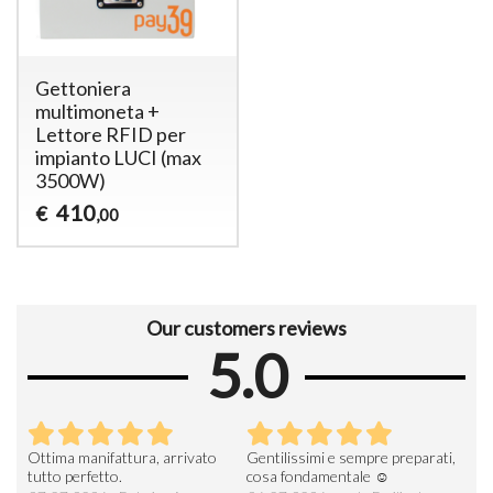
Gettoniera
multimoneta +
Lettore RFID per
impianto LUCI (max
3500W)
410
€
,00
Our customers reviews
5.0
Ottima manifattura, arrivato
Gentilissimi e sempre preparati,
Tut
e
tutto perfetto.
cosa fondamentale ☺️
gent