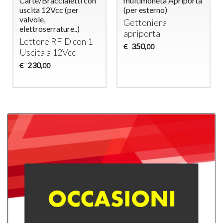
Carte/Braccialetti con
multimoneta Apriporta
uscita 12Vcc (per
(per esterno)
valvole,
Gettoniera
elettroserrature..)
apriporta
Lettore
RFID
con 1
350
€
,00
Uscita a 12Vcc
230
€
,00