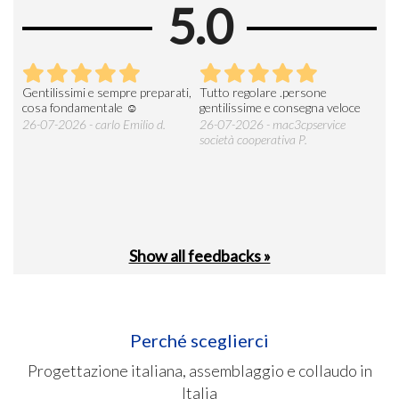
5.0
Gentilissimi e sempre preparati,
Tutto regolare .persone
AZI
cosa fondamentale ☺️
gentilissime e consegna veloce
DE
ESP
26-07-2026 - carlo Emilio d.
26-07-2026 - mac3cpservice
società cooperativa P.
23-0
Show all feedbacks »
Perché sceglierci
Progettazione italiana, assemblaggio e collaudo in
Italia