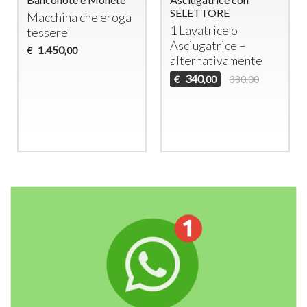
SELETTORE
Macchina che eroga
1 Lavatrice o
tessere
Asciugatrice –
1.450
€
,00
alternativamente
340
€
380,00
,00