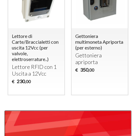
Lettore di
Gettoniera
Carte/Braccialetti con
multimoneta Apriporta
uscita 12Vcc (per
(per esterno)
valvole,
Gettoniera
elettroserrature..)
apriporta
Lettore
RFID
con 1
350
€
,00
Uscita a 12Vcc
230
€
,00