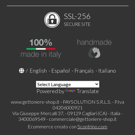
SSL-256
SECURE SITE
/
English
-
Español
-
Français
-
Italiano
Powered by
Translate
www.gettoniere-shop.it - PAYSOLUTION S.R.L.S. - P.Iva
04206000921
Via Giuseppe Mercalli 37, - 09129 Cagliari (CA) - Italia -
3400069549 -
commerciale@gettoniere-shop.it
Ecommerce creato con
Scontrino.com