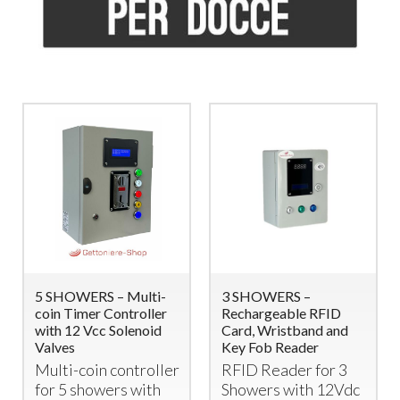
5 SHOWERS – Multi-
3 SHOWERS –
2 
coin Timer Controller
Rechargeable RFID
Co
with 12 Vcc Solenoid
Card, Wristband and
wi
Valves
Key Fob Reader
Mu
Multi-coin controller
RFID
Reader for 3
Co
for 5 showers with
Showers with 12Vdc
Sh