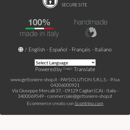
SECURE SITE
/
English
-
Español
-
Français
-
Italiano
Powered by
Translate
www.gettoniere-shop.it - PAYSOLUTION S.R.L.S. - P.Iva
04206000921
Via Giuseppe Mercalli 37, - 09129 Cagliari (CA) - Italia -
3400069549 -
commerciale@gettoniere-shop.it
Ecommerce creato con
Scontrino.com