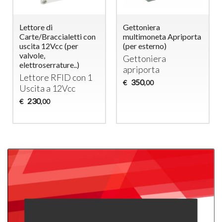
Lettore di
Gettoniera
Carte/Braccialetti con
multimoneta Apriporta
uscita 12Vcc (per
(per esterno)
valvole,
Gettoniera
elettroserrature..)
apriporta
Lettore
RFID
con 1
350
€
,00
Uscita a 12Vcc
230
€
,00