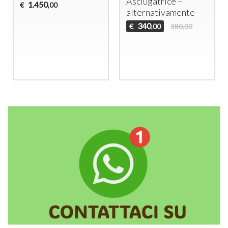
Asciugatrice –
1.450
€
,00
alternativamente
340
€
380,00
,00