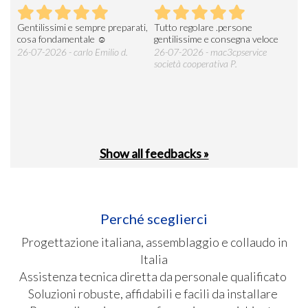
Gentilissimi e sempre preparati,
Tutto regolare .persone
AZI
cosa fondamentale ☺️
gentilissime e consegna veloce
DE
ESP
26-07-2026 - carlo Emilio d.
26-07-2026 - mac3cpservice
società cooperativa P.
23-0
Show all feedbacks »
Perché sceglierci
Progettazione italiana, assemblaggio e collaudo in
Italia
Assistenza tecnica diretta da personale qualificato
Soluzioni robuste, affidabili e facili da installare