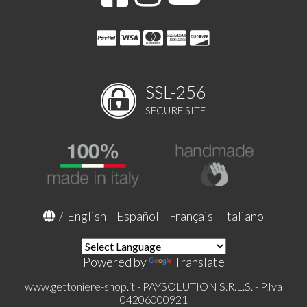
SSL-256
SECURE SITE
/
English
-
Español
-
Français
-
Italiano
Powered by
Translate
www.gettoniere-shop.it - PAYSOLUTION S.R.L.S. - P.Iva
04206000921