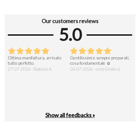
Our customers reviews
5.0
Ottima manifattura, arrivato
Gentilissimi e sempre preparati,
Tut
e
tutto perfetto.
cosa fondamentale ☺️
gent
alle
27-07-2026 - Federica A.
26-07-2026 - carlo Emilio d.
26-
soci
Show all feedbacks »