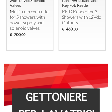
with 12 Vcc Solenoid
Card, Wristband and
Valves
Key Fob Reader
Multi-coin controller
RFID
Reader for 3
for 5 showers with
Showers with 12Vdc
power supply and
Outputs
solenoid valves
468
€
,00
700
€
,00