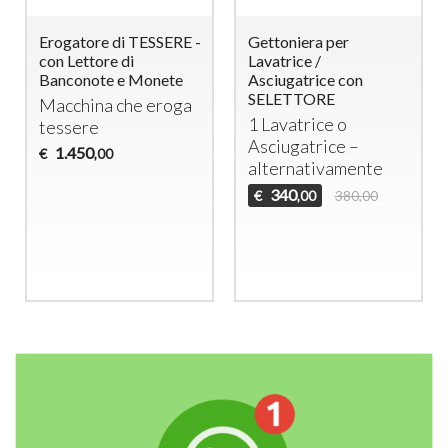
Erogatore di TESSERE -
Gettoniera per
con Lettore di
Lavatrice /
Banconote e Monete
Asciugatrice con
SELETTORE
Macchina che eroga
1 Lavatrice o
tessere
Asciugatrice –
1.450
€
,00
alternativamente
340
€
380,00
,00