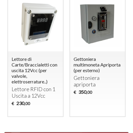
Lettore di
Gettoniera
Carte/Braccialetti con
multimoneta Apriporta
uscita 12Vcc (per
(per esterno)
valvole,
Gettoniera
elettroserrature..)
apriporta
Lettore
RFID
con 1
350
€
,00
Uscita a 12Vcc
230
€
,00