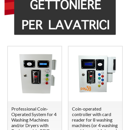
Electronic Coin
Gettoniera
Operated Timer for
multimoneta per
Domestic Washing
Lavaggio e Asciugatura
Machines (Max
cavalli