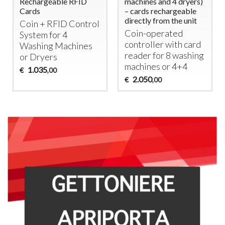
1900W) – Ideal for
Legge monete da €
B&Bs and Hospitality
0,1..0,2..0,5..1..2
Facilities
430
€
,00
Electronic Coin
Operated Timer for
Washing Machine
290
€
,00