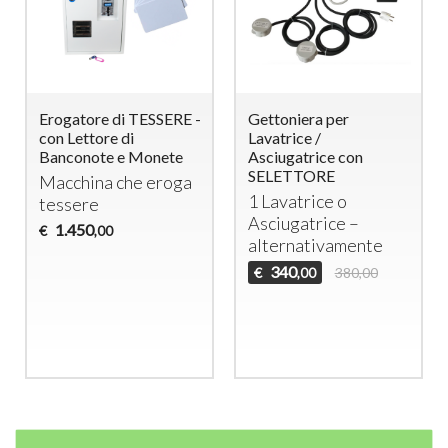
Distributore Capsule
Erogatore di TESSERE -
Caffè NESPRESSO /
con Lettore di
BORBONE con
Banconote e Monete
Gettoniera elettronica
Macchina che eroga
e lettore di tessere
tessere
ricaricabili
1.450
€
,00
Distributore di
capsule con
gettoniera
elettronica e lettore
di tessere
450
€
690,00
,00