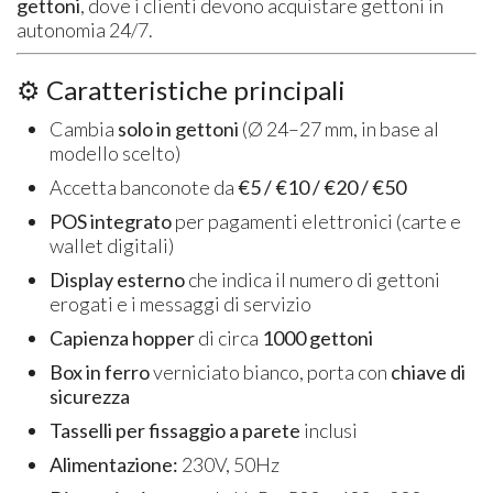
gettoni
, dove i clienti devono acquistare gettoni in
autonomia 24/7.
⚙️ Caratteristiche principali
Cambia
solo in gettoni
(Ø 24–27 mm, in base al
modello scelto)
Accetta banconote da
€5 / €10 / €20 / €50
POS integrato
per pagamenti elettronici (carte e
wallet digitali)
Display esterno
che indica il numero di gettoni
erogati e i messaggi di servizio
Capienza hopper
di circa
1000 gettoni
Box in ferro
verniciato bianco, porta con
chiave di
sicurezza
Tasselli per fissaggio a parete
inclusi
Alimentazione:
230V, 50Hz