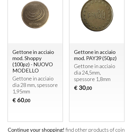
Multi-coin shower
Lettore di
timer with ABS
Banconote da
enclosure and 12V
5,10,20 euro -
DC solenoid valve
uscita ad impulsi
1 Shower coin timer
Lettore di
– Multi-coin –
ABS
Banconote da €
enclosure
5,10,20
310
240
€
€
,00
,00
Continue your shopping!
find other products of
coin