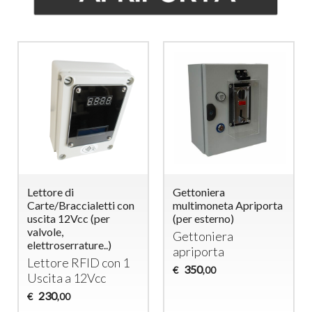
Multi-Coin Coin
Multi-Coin Coin
Acceptor for 3 Doors
Acceptor for 4 Doors
with 12Vdc Electric
with 12Vdc Electric
Locks – Timed Door
Locks – Timed Door
Opening System
Opening System
Coin Acceptor for 3
Coin Acceptor for 4
Doors
Doors
470
530
€
€
,00
,00