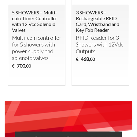
2 SHOWERS – Multi-
Gettoniera per 8
Coin Timer Controller
Lavatrici (o 4 Lavatrici
with Solenoid Valves
e 4 Asciugatrici)
Multi-Coin Timer
Gettoniera a
Controller for 2
Monete per 8
Showers
Lavatrici o
Asciugatrici –
438
€
,00
Controllo
Indipendente
1.950
€
,00