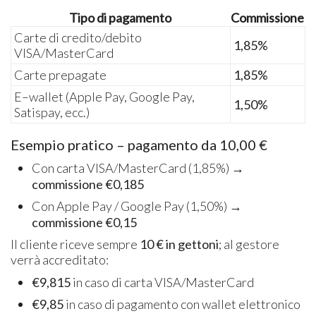
Tipo di pagamento
Commissione
Carte di credito/debito
1,85%
VISA/MasterCard
Carte prepagate
1,85%
E–wallet (Apple Pay, Google Pay,
1,50%
Satispay, ecc.)
Esempio pratico – pagamento da 10,00 €
Con carta VISA/MasterCard (1,85%) →
commissione €0,185
Con Apple Pay / Google Pay (1,50%) →
commissione €0,15
Il cliente riceve sempre
10 € in gettoni
; al gestore
verrà accreditato:
€9,815
in caso di carta VISA/MasterCard
€9,85
in caso di pagamento con wallet elettronico