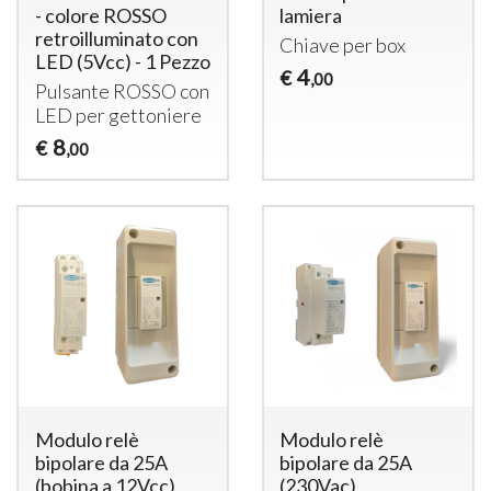
- colore ROSSO
lamiera
retroilluminato con
Chiave per box
LED (5Vcc) - 1 Pezzo
4
€
,00
Pulsante
ROSSO
con
LED
per gettoniere
8
€
,00
Modulo relè
Modulo relè
bipolare da 25A
bipolare da 25A
(bobina a 12Vcc)
(230Vac)