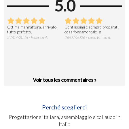
5.0
ati,
Tutto regolare .persone
AZIENDA DI RIFERIMENTO
Azi
gentilissime e consegna veloce
DEL SETTORE OTTIMA
con
ESPERIENZA
ass
26-07-2026 - mac3cpservice
pro
società cooperativa P.
23-07-2026 - Giuseppe P.
man
17-
CE
Voir tous les commentaires »
Perché sceglierci
Progettazione italiana, assemblaggio e collaudo in
Italia