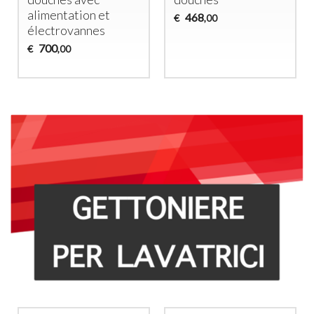
Asciugatrici –
Douches
Controllo
438
Indipendente
€
,00
1.950
€
,00