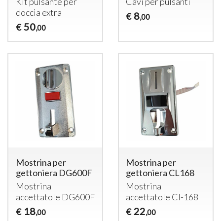
Kit pulsante per
Cavi per pulsanti
doccia extra
8
€
,00
50
€
,00
Mostrina per
Mostrina per
gettoniera DG600F
gettoniera CL168
Mostrina
Mostrina
accettatole DG600F
accettatole Cl-168
18
22
€
€
,00
,00