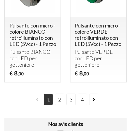
Pulsante con micro -
Pulsante con micro -
colore BIANCO
colore VERDE
retroilluminato con
retroilluminato con
LED (5Vcc) - 1 Pezzo
LED (5Vcc) - 1 Pezzo
Pulsante
BIANCO
Pulsante
VERDE
con
LED
per
con
LED
per
gettoniere
gettoniere
8
8
€
€
,00
,00
1
2
3
4
Nos avis clients