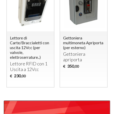
Monnayeur
Monnayeur
Multipièces pour 3
Multipièces pour 4
Portes avec Serrures
Portes avec Serrures
Électriques 12Vcc –
Électriques 12Vcc –
Système d’Ouverture
Système d’Ouverture
Temporisée
Temporisée
Monnayeur pour 3
Monnayeur pour 4
Portes
Portes
470
530
€
€
,00
,00