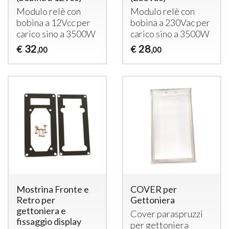
Modulo relè con
Modulo relè con
bobina a 12Vcc per
bobina a 230Vac per
carico sino a 3500W
carico sino a 3500W
32
28
€
€
,00
,00
Mostrina Fronte e
COVER per
Retro per
Gettoniera
gettoniera e
Cover paraspruzzi
fissaggio display
per gettoniera