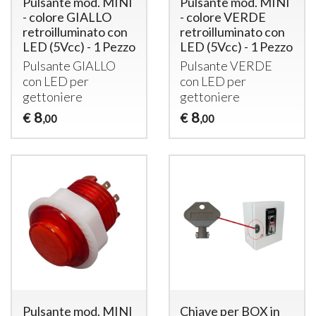
Pulsante mod. MINI
Pulsante mod. MINI
- colore GIALLO
- colore VERDE
retroilluminato con
retroilluminato con
LED (5Vcc) - 1 Pezzo
LED (5Vcc) - 1 Pezzo
Pulsante
GIALLO
Pulsante
VERDE
con
LED
per
con
LED
per
gettoniere
gettoniere
8
8
€
€
,00
,00
Pulsante mod. MINI
Chiave per BOX in