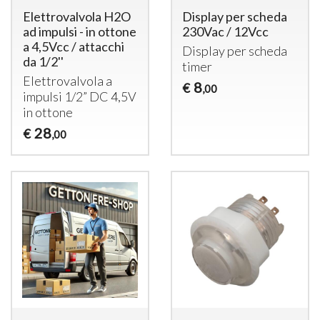
Elettrovalvola H2O
Display per scheda
ad impulsi - in ottone
230Vac / 12Vcc
a 4,5Vcc / attacchi
Display per scheda
da 1/2''
timer
Elettrovalvola a
8
€
,00
impulsi 1/2” DC 4,5V
in ottone
28
€
,00