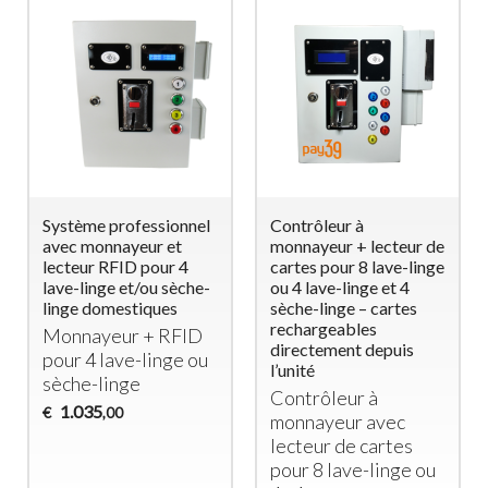
Monnayeur
Gettoniera
Électronique pour
multimoneta per
Machine à Laver
Lavaggio e Asciugatura
Domestique (Max
cavalli
1900W) – Idéal pour
Legge monete da €
B&B et Établissements
0,1..0,2..0,5..1..2
d’Hébergement
430
€
,00
Monnayeur
Électronique pour
Machine à Laver
290
€
,00