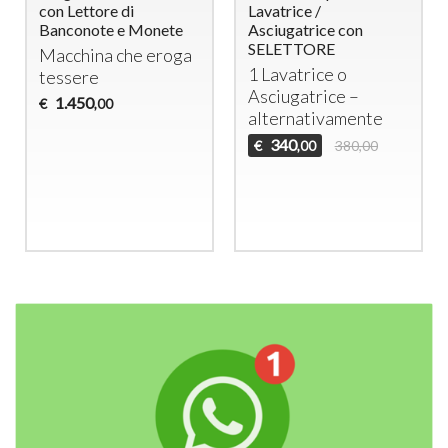
Caffè NESPRESSO /
con Lettore di
BORBONE con
Banconote e Monete
Gettoniera elettronica
Macchina che eroga
e lettore di tessere
tessere
ricaricabili
1.450
€
,00
Distributore di
capsule con
gettoniera
elettronica e lettore
di tessere
450
€
690,00
,00