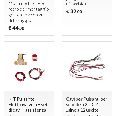
Mostrine fronte e
(ricambio)
retro per montaggio
32
€
,00
gettoniera con viti
di fissaggio
44
€
,00
KIT Pulsante +
Cavi per Pulsanti per
Elettrovalvola + set
schede a 2 - 3 - 4
di cavi + assistenza
..sino a 12 uscite