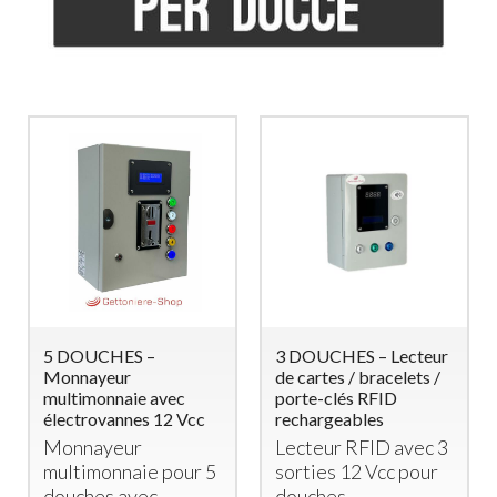
2 DOUCHES –
Gettoniera per 8
Monnayeur
Lavatrici (o 4 Lavatrici
Multimonnaie
e 4 Asciugatrici)
Temporisé avec
Gettoniera a
Électrovannes
Monete per 8
Monnayeur
Lavatrici o
Temporisé pour 2