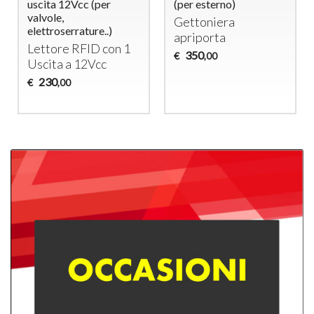
Portes avec Serrures
Portes avec Serrures
Électriques 12Vcc –
Électriques 12Vcc –
Système d’Ouverture
Système d’Ouverture
Temporisée
Temporisée
Monnayeur pour 3
Monnayeur pour 4
Portes
Portes
470
530
€
€
,00
,00