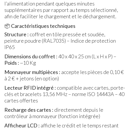
l’alimentation pendant quelques minutes
supplémentaires par rapport au temps sélectionné,
afin de faciliter le chargement et le déchargement.
📦
Caractéristiques techniques
Structure :
coffret en tôle pressée et soudée,
peinture poudre (RAL7035) – Indice de protection
IP65
Dimensions du coffret :
40 x 40 x 25 cm (L x H x P) –
Poids :
~10 Kg
Monnayeur multipièces :
accepte les pièces de 0,10 €
à 2 € + jetons (en option)
Lecteur RFID intégré :
compatible avec cartes, porte-
clés et bracelets 13,56 MHz – norme ISO 14443A – 40
cartes offertes
Recharge des cartes :
directement depuis le
contrôleur à monnayeur (fonction intégrée)
Afficheur LCD :
affiche le crédit et le temps restant