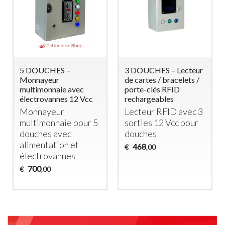
2 DOUCHES –
Gettoniera per 8
Monnayeur
Lavatrici (o 4 Lavatrici
Multimonnaie
e 4 Asciugatrici)
Temporisé avec
Gettoniera a
Électrovannes
Monete per 8
Monnayeur
Lavatrici o
Temporisé pour 2
Asciugatrici –
Douches
Controllo
438
Indipendente
€
,00
1.950
€
,00