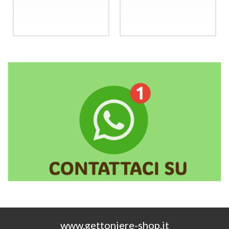
di tessere
450
€
690,00
,00
www.gettoniere-shop.it