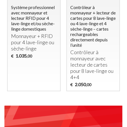
Monnayeur
Gettoniera
Électronique pour
multimoneta per
Machine à Laver
Lavaggio e Asciugatura
Domestique (Max
cavalli
1900W) – Idéal pour
Legge monete da €
B&B et Établissements
0,1..0,2..0,5..1..2
d’Hébergement
430
€
,00
Monnayeur
Électronique pour
Machine à Laver
290
€
,00