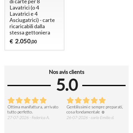
di carte per 8
Lavatrici (o 4
Lavatrici e 4
Asciugatrici) - carte
ricaricabili dalla
stessa gettoniera
2.050
€
,00
Nos avis clients
5.0
imi e sempre preparati,
Tutto regolare .persone
AZIENDA DI RI
damentale ☺️
gentilissime e consegna veloce
DEL SETTORE 
ESPERIENZA
6 - carlo Emilio d.
26-07-2026 - mac3cpservice
società cooperativa P.
23-07-2026 - Gius