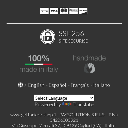
SSL-256
SITE SÉCURISÉ
/
English
-
Español
-
Français
-
Italiano
Powered by
Translate
www.gettoniere-shop.it - PAYSOLUTION S.R.L.S. - P.Iva
04206000921
Via Giuseppe Mercalli 37, - 09129 Cagliari (CA) - Italia -