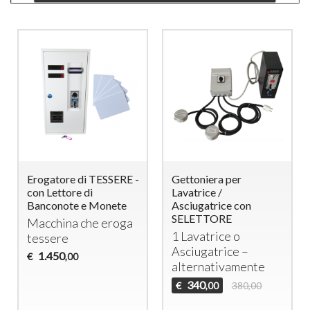
Distributore Capsule
Erogatore di TESSERE -
Caffè NESPRESSO /
con Lettore di
BORBONE con
Banconote e Monete
Gettoniera elettronica
Macchina che eroga
e lettore di tessere
tessere
ricaricabili
1.450
€
,00
Distributore di
capsule con
gettoniera
elettronica e lettore