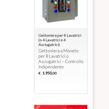
ra per 4
Gettoniera per 8 Lavatrici
Système p
i elettrici a
(o 4 Lavatrici e 4
avec monn
/ max 3000W cada
Asciugatrici)
RFID pour 
et/ou sèch
era per 4
Gettoniera a Monete
domestiq
tivi a 230Vac
per 8 Lavatrici o
Monnaye
Asciugatrici – Controllo
pour 4 la
Indipendente
sèche-li
1.950
€
,00
1.035
€
,0