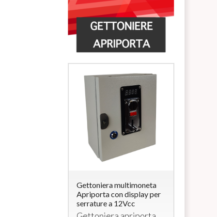
ra multimoneta
Gettoniera multimoneta
Lettore di
a con
Apriporta con display per
Carte/Brac
rratura (per
serrature a 12Vcc
uscita 12V
elettroserr
Gettoniera apriporta