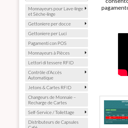
consento
pagamento
Monnayeurs pour Lave-linge
et Sèche-linge
Gettoniere per docce
Gettoniere per Luci
Pagamenti con POS
Monnayeurs à Pièces
Lettori di tessere RFID
Contrôle d’Accès
Automatique
Jetons & Cartes RFID
Changeurs de Monnaie –
Recharge de Cartes
Self-Service / Toilettage
Distributeurs de Capsules
Café