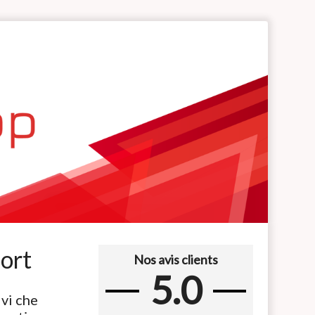
port
Nos avis clients
5.0
vi che