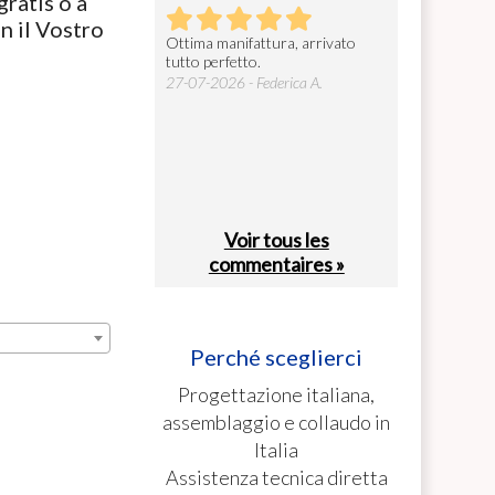
ratis o a
 il Vostro
prodotto, robusto ed
Ottima manifattura, arrivato
Gentilissimi e s
e. Facile da installare e
tutto perfetto.
cosa fondamenta
ià configurato in base alle
27-07-2026 - Federica A.
26-07-2026 - car
. La consegna ...
26 - Valerio C.
Voir tous les
commentaires »
Perché sceglierci
Progettazione italiana,
assemblaggio e collaudo in
Italia
Assistenza tecnica diretta