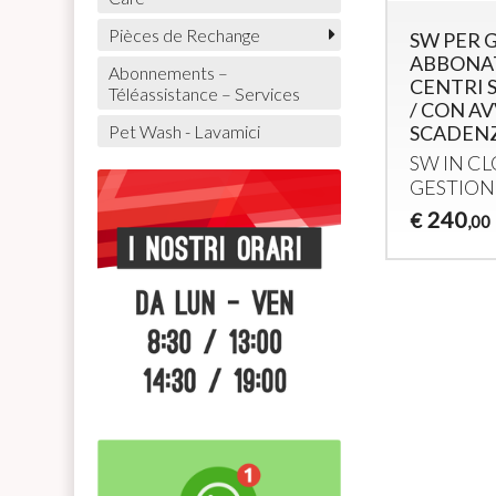
Pièces de Rechange
SW PER 
ABBONAT
Abonnements –
CENTRI 
Téléassistance – Services
/ CON AV
SCADEN
Pet Wash - Lavamici
SW IN
CL
GESTION
240
€
,00