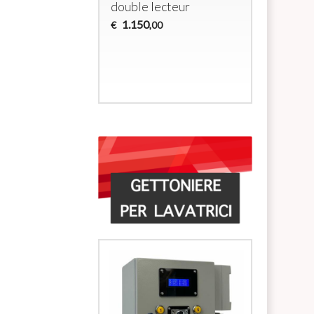
double lecteur
douches 
alimenta
1.150
€
,00
électrov
700
€
,00