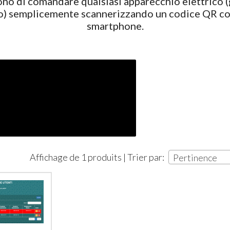
no di comandare qualsiasi apparecchio elettrico (g
) semplicemente scannerizzando un codice QR con
Ottimo 
smartphone.
affidabil
arriva g
esigenze
01-08-20
Affichage de 1 produits | Trier par:
Pertinence