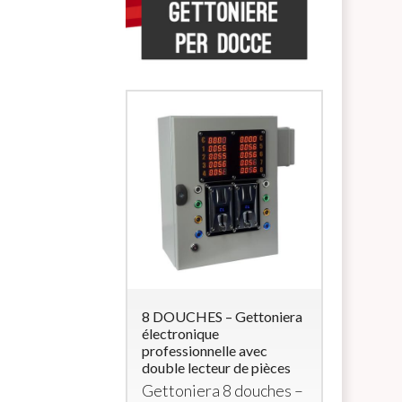
 Lettore di
8 DOUCHES – Gettoniera
5 DOUCHE
accialetti
électronique
multimonn
professionnelle avec
électrova
e
RFID
con 4
double lecteur de pièces
Monnaye
a 12Vcc (per
Gettoniera 8 douches –
multimon