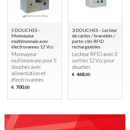
5 DOUCHES –
3 DOUCHES – Lecteur
Monnayeur
de cartes / bracelets /
multimonnaie avec
porte-clés RFID
électrovannes 12 Vcc
rechargeables
Monnayeur
Lecteur
RFID
avec 3
multimonnaie pour 5
sorties 12 Vcc pour
douches avec
douches
alimentation et
468
€
,00
électrovannes
700
€
,00