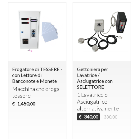
Erogatore di TESSERE -
Gettoniera per
con Lettore di
Lavatrice /
Banconote e Monete
Asciugatrice con
SELETTORE
Macchina che eroga
1 Lavatrice o
tessere
Asciugatrice –
1.450
€
,00
alternativamente
340
€
380,00
,00