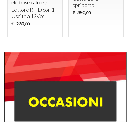
elettroserrature..)
apriporta
Lettore
RFID
con 1
350
€
,00
Uscita a 12Vcc
230
€
,00