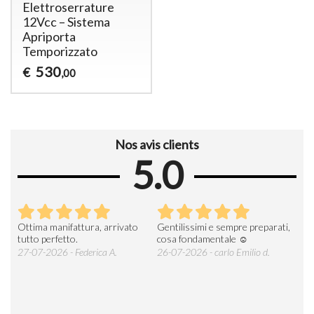
Elettroserrature
12Vcc – Sistema
Apriporta
Temporizzato
530
€
,00
Nos avis clients
5.0
Ottima manifattura, arrivato
Gentilissimi e sempre preparati,
Tut
e
tutto perfetto.
cosa fondamentale ☺️
gent
alle
27-07-2026 - Federica A.
26-07-2026 - carlo Emilio d.
26-
soci