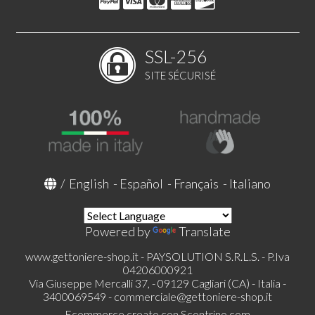
SSL-256
SITE SÉCURISÉ
/
English
-
Español
-
Français
-
Italiano
Powered by
Translate
www.gettoniere-shop.it - PAYSOLUTION S.R.L.S. - P.Iva
04206000921
Via Giuseppe Mercalli 37, - 09129 Cagliari (CA) - Italia -
3400069549 -
commerciale@gettoniere-shop.it
Ecommerce creato con
Scontrino.com