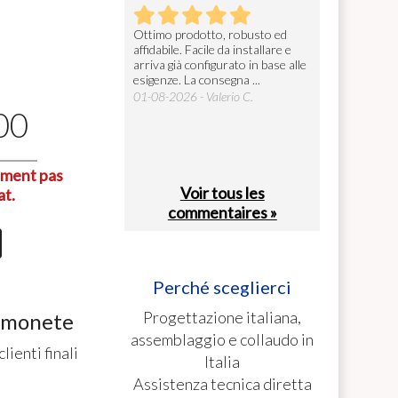
gettoniera
Ottimo prodotto, robusto ed
Ottima manifatt
e
affidabile. Facile da installare e
tutto perfetto.
26 - Alberto B.
arriva già configurato in base alle
27-07-2026 - Fed
0
esigenze. La consegna ...
01-08-2026 - Valerio C.
00
lement pas
Voir tous les
at.
commentaires »
Perché sceglierci
Progettazione italiana,
e monete
assemblaggio e collaudo in
ienti finali
Italia
Assistenza tecnica diretta