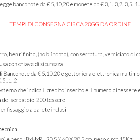
egge banconote da € 5,10,20 e monete da € 0,1..0,2..0,5..1.
TEMPI DI CONSEGNA CIRCA 20GG DA ORDINE
rro, ben rifinito, (no blindato), con serratura, verniciato di 
usa con chiave di sicurezza
di Banconote da € 5,10,20 e gettoniera elettronica multimo
0,5..1..2
sterno che indica il credito inserito e il numero di tessere
 del serbatoio 200 tessere
per fissaggio a parete inclusi
tecnica
ni e peso : BxHxP= 30,5 X 60 X 30,5 cm, peso circa 15Kg