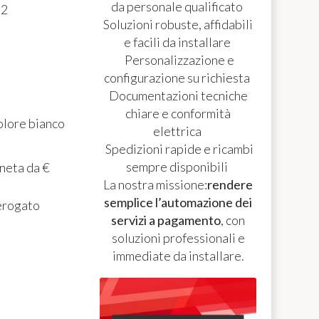
da personale qualificato
.2
Soluzioni robuste, affidabili
e facili da installare
Personalizzazione e
configurazione su richiesta
Documentazioni tecniche
chiare e conformità
colore bianco
elettrica
Spedizioni rapide e ricambi
sempre disponibili
neta da €
La nostra missione:
rendere
semplice l’automazione dei
 erogato
servizi a pagamento
, con
soluzioni professionali e
immediate da installare.