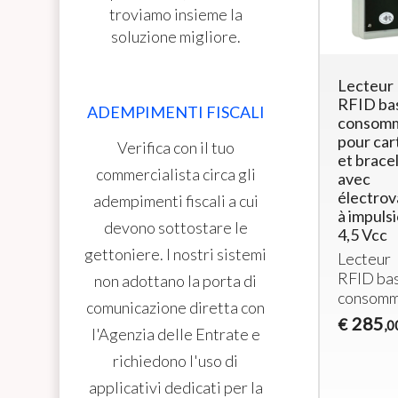
troviamo insieme la
soluzione migliore.
ni
CAMBIAMONETE
Tessere
Lecteur
(cambia
RFID 125
RFID ba
ADEMPIMENTI FISCALI
banconote
KHz (100
consomm
in monete o
pz)
pour car
Verifica con il tuo
gettoni) -
et brace
Tessera
commercialista circa gli
modello C
avec
RFID
da 125
électro
adempimenti fiscali a cui
Macchina
KHz (100
à impuls
cambia
pezzi)
devono sottostare le
4,5 Vcc
banconote
40
€
,00
gettoniere. I nostri sistemi
Lecteur
in gettoni (o
RFID
ba
monete)
non adottano la porta di
ni
consomm
1.200
€
comunicazione diretta con
,00
285
€
,0
l'Agenzia delle Entrate e
richiedono l'uso di
applicativi dedicati per la