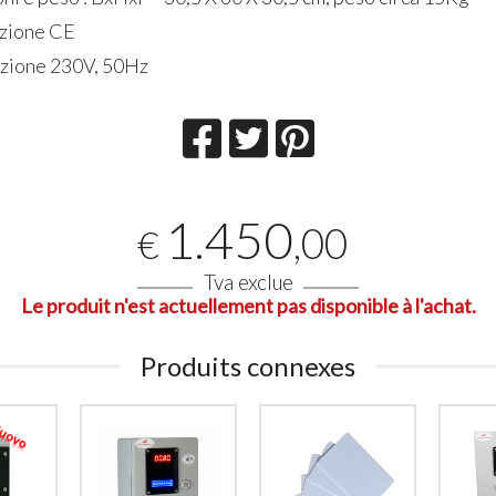
azione CE
zione 230V, 50Hz
1.450
,00
€
Tva exclue
Le produit n'est actuellement pas disponible à l'achat.
Produits connexes
Lecteur de Cartes /
4 docce -
Bracelets RFID pour 1
Carte/Br
Douche avec Électrovanne
Lettor
12Vcc
Uscite 
Lecteur
RFID
pour
docce)