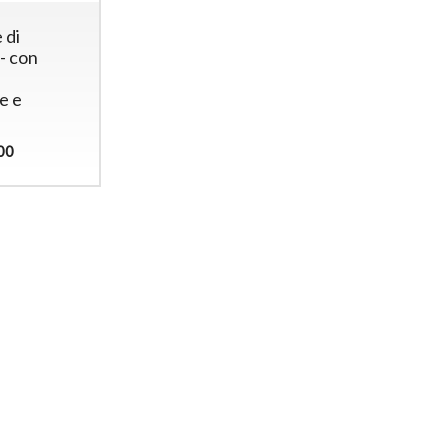
 di
- con
e e
00
Gettoniera multimoneta
Gettonie
per 2 porte
Apriport
(elettroserrature)
Elettrose
esterni)
Gettoniera euro per 2