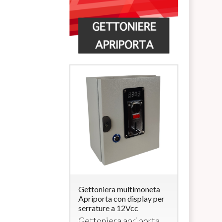
ra multimoneta
Gettoniera multimoneta
Lettore di
a con
Apriporta con display per
Carte/Brac
rratura (per
serrature a 12Vcc
uscita 12V
elettroserr
Gettoniera apriporta