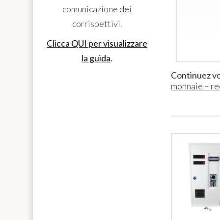
comunicazione dei
corrispettivi.
Clicca QUI per visualizzare
la guida
.
Continuez vo
monnaie – re