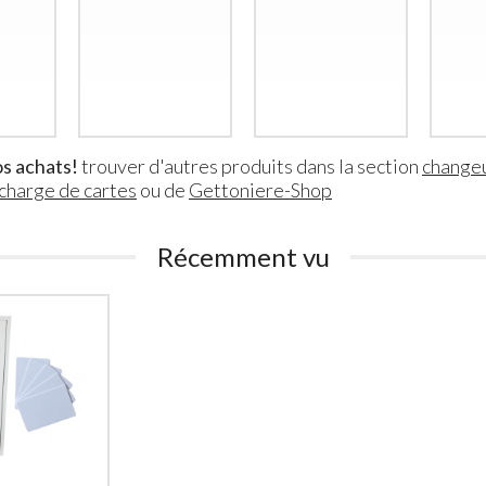
Gettoniera per 6 Lavatrici
Gettonie
s achats!
trouver d'autres produits dans la section
change
domestiche (o 3 lavatrici e
Dispositiv
charge de cartes
ou de
Gettoniere-Shop
3 asciugatrici)
230Vac 
Gettoniera a Monete
Gettoni
per 6 Lavatrici o
Disposi
Récemment vu
Asciugatrici – Controllo
950
€
,00
a Tempo
1.890
€
,00