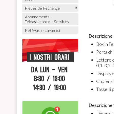
L
Pièces de Rechange
Abonnements –
Téléassistance – Services
Pet Wash - Lavamici
Descrizione
Box in Fe
Porta chi
Lettore 
0,1..0,2..
Display e
Capienza
Tasselli 
Descrizione 
Dimensio