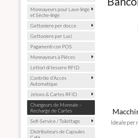
Banco
Monnayeurs pour Lave-linge
et Sèche-linge
Gettoniere per docce
Gettoniere per Luci
Pagamenti con POS
Monnayeurs à Pièces
Lettori di tessere RFID
Contrôle d’Accès
Automatique
Jetons & Cartes RFID
Changeurs de Monnaie –
Macchin
Recharge de Cartes
Self-Service / Toilettage
Ideale per 
Distributeurs de Capsules
Café