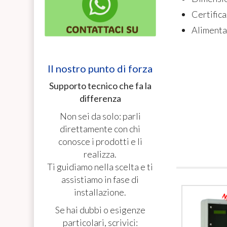
Certific
Alimenta
Il nostro punto di forza
Supporto tecnico che fa la
differenza
Non sei da solo: parli
direttamente con chi
conosce i prodotti e li
realizza.
Ti guidiamo nella scelta e ti
assistiamo in fase di
installazione.
Se hai dubbi o esigenze
particolari, scrivici: