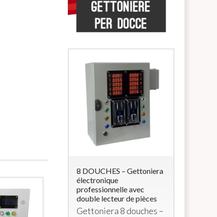
 Lettore di
8 DOUCHES – Gettoniera
5 DOUCHE
accialetti
électronique
multimonn
professionnelle avec
électrova
e
RFID
con 4
double lecteur de pièces
Monnaye
a 12Vcc (per
Gettoniera 8 douches –
multimon