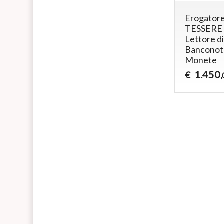
Erogatore
TESSERE 
Lettore di
Banconot
Monete
1.450
€
,