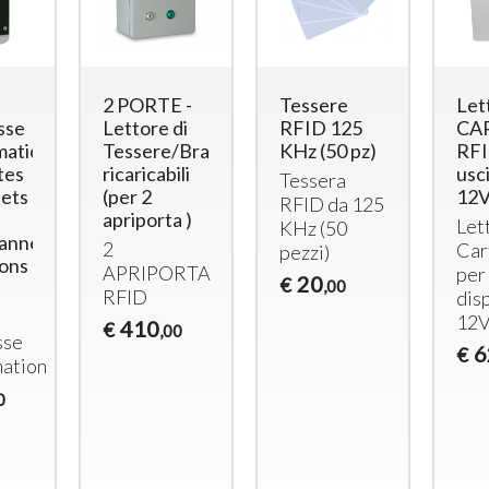
douche avec sortie
498
€
,00
12Vcc
220
€
,00
2 PORTE -
Tessere
Let
sse
Lettore di
RFID 125
CAR
ation
Tessere/Braccialetti
KHz (50 pz)
RFI
tes
ricaricabili
usc
Tessera
lets
(per 2
12V
RFID
da 125
apriporta )
Let
KHz (50
vanne
2
Car
pezzi)
ions
APRIPORTA
per
20
€
,00
RFID
disp
12V
410
€
,00
sse
6
€
ation
0