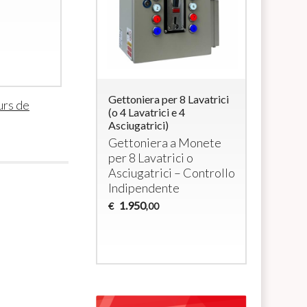
860
€
,00
ra per 4
Gettoniera per 8 Lavatrici
Système p
urs de
i elettrici a
(o 4 Lavatrici e 4
avec monn
/ max 3000W cada
Asciugatrici)
RFID pour 
et/ou sèch
era per 4
Gettoniera a Monete
domestiq
tivi a 230Vac
per 8 Lavatrici o
Monnaye
Asciugatrici – Controllo
pour 4 la
Indipendente
sèche-li
1.950
€
,00
1.035
€
,0