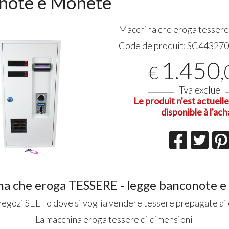
note e Monete
Ottima 
Macchina che eroga tesser
06-08-20
Code de produit:
SC44327
1.450
,
€
Tva exclue
Le produit n'est actuel
disponible à l'ach
a che eroga TESSERE - legge banconote 
negozi SELF o dove si voglia vendere tessere prepagate ai cl
La macchina eroga tessere di dimensioni