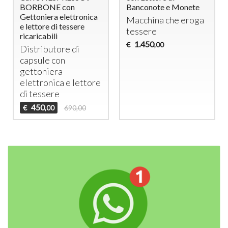
BORBONE con
Banconote e Monete
Gettoniera elettronica
Macchina che eroga
e lettore di tessere
tessere
ricaricabili
1.450
€
,00
Distributore di
capsule con
gettoniera
elettronica e lettore
di tessere
450
€
690,00
,00