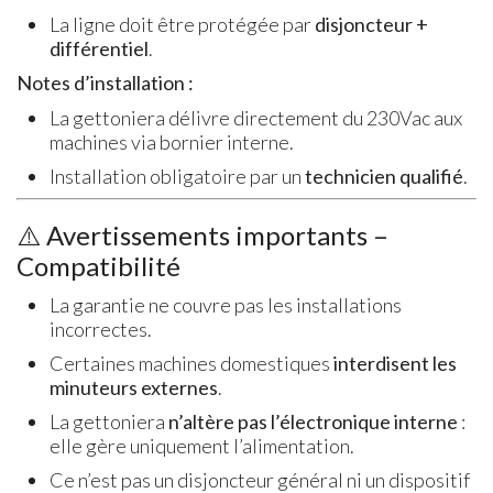
La ligne doit être protégée par
disjoncteur +
différentiel
.
Notes d’installation :
La gettoniera délivre directement du 230Vac aux
machines via bornier interne.
Installation obligatoire par un
technicien qualifié
.
⚠️ Avertissements importants –
Compatibilité
La garantie ne couvre pas les installations
incorrectes.
Certaines machines domestiques
interdisent les
minuteurs externes
.
La gettoniera
n’altère pas l’électronique interne
:
elle gère uniquement l’alimentation.
Ce n’est pas un disjoncteur général ni un dispositif