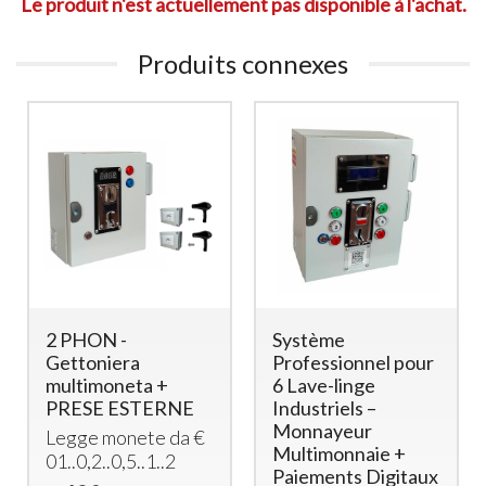
Le produit n'est actuellement pas disponible à l'achat.
Produits connexes
2 PHON -
Système
Gettoniera
Professionnel pour
multimoneta +
6 Lave-linge
PRESE ESTERNE
Industriels –
Monnayeur
Legge monete da €
Multimonnaie +
01..0,2..0,5..1..2
Paiements Digitaux