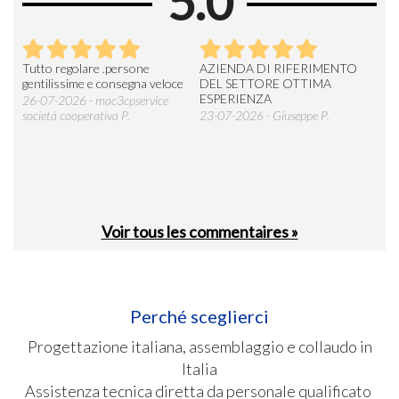
5.0
ti,
Tutto regolare .persone
AZIENDA DI RIFERIMENTO
Azi
gentilissime e consegna veloce
DEL SETTORE OTTIMA
con 
ESPERIENZA
assi
26-07-2026 - mac3cpservice
prod
società cooperativa P.
23-07-2026 - Giuseppe P.
mani
17-
CEN
Voir tous les commentaires »
Perché sceglierci
Progettazione italiana, assemblaggio e collaudo in
Italia
Assistenza tecnica diretta da personale qualificato