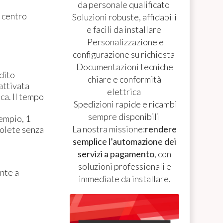
da personale qualificato
, centro
Soluzioni robuste, affidabili
e facili da installare
Personalizzazione e
configurazione su richiesta
Documentazioni tecniche
dito
chiare e conformità
attivata
elettrica
ica. Il tempo
Spedizioni rapide e ricambi
sempre disponibili
empio, 1
La nostra missione:
rendere
volete senza
semplice l’automazione dei
servizi a pagamento
, con
soluzioni professionali e
nte a
immediate da installare.