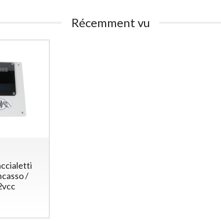
Récemment vu
Gettoniera per 6 Lavatrici
Gettonie
domestiche (o 3 lavatrici e
Dispositiv
3 asciugatrici)
230Vac 
Gettoniera a Monete
Gettoni
per 6 Lavatrici o
Disposi
Asciugatrici – Controllo
950
€
,00
a Tempo
1.890
€
,00
ccialetti
ncasso /
2vcc