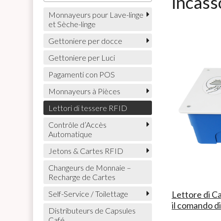
incass
Monnayeurs pour Lave-linge
et Sèche-linge
Gettoniere per docce
Gettoniere per Luci
Pagamenti con POS
Monnayeurs à Pièces
Lettori di tessere RFID
Contrôle d’Accès
Automatique
Jetons & Cartes RFID
Changeurs de Monnaie –
Recharge de Cartes
Lettore di C
Self-Service / Toilettage
il comando di
Distributeurs de Capsules
Café