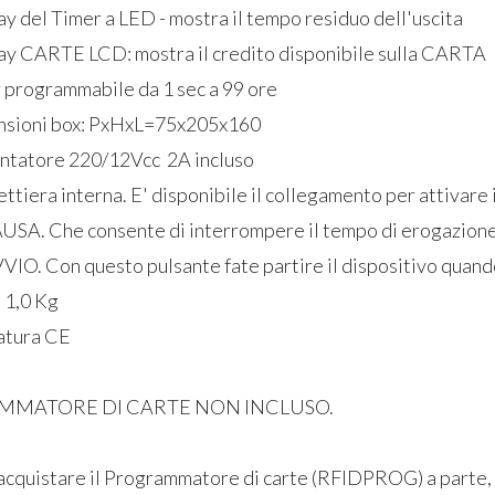
 del Timer a LED - mostra il tempo residuo dell'uscita
 CARTE LCD: mostra il credito disponibile sulla CARTA
rogrammabile da 1 sec a 99 ore
ioni box: PxHxL=75x205x160
tatore 220/12Vcc 2A incluso
era interna. E' disponibile il collegamento per attivare i
consente di interrompere il tempo di erogazione d
questo pulsante fate partire il dispositivo quando
 1,0 Kg
tura CE
Lecteur de Cartes /
4 docce -
MATORE DI CARTE NON INCLUSO.
Bracelets RFID pour 1
Carte/Br
Douche avec Électrovanne
Lettor
12Vcc
Uscite 
acquistare il Programmatore di carte (
RFIDPROG) a parte, l
Lecteur
RFID
pour
docce)