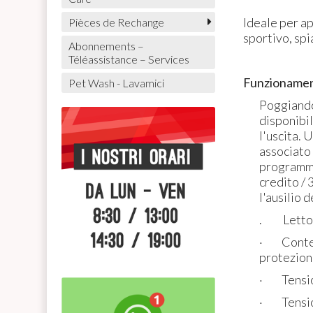
Ideale per ap
Pièces de Rechange
sportivo, spi
Abonnements –
Téléassistance – Services
Funzionament
Pet Wash - Lavamici
Poggiando 
disponibi
l'uscita. 
associato
programma
credito / 
l'ausilio 
. Lettor
· Conteni
protezione
· Tension
· ​Tensio