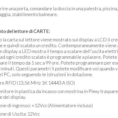
rire una porta, comandare la doccia in una palestra, piscina
aggia, stabilimento balneare.
o del lettore di CARTE:
la carta sul lettore viene mostrato sul display a LCD il cre
le e quindi scalato un credito. Contemporaneamente viene 
Un display a LED mostra il tempo a scalare dell'uscita elettr
 ad ogni credito scalato è programmabile a piacere. Potete
re il tempo da 1 sec a 99 ore. Potete programmare per es
3 minuti. Questi parametri li potete modificare voi quando 
del PC, solo seguendo le istruzioni in dotazione.
e RFID (13,56 MHz 1K 14443 A ISO)
tore in plastica da incasso con mostrina in Plexy traspare
 dei display.
e di ingresso: +12Vcc (Alimentatore incluso)
ne di Uscita: 12Vcc