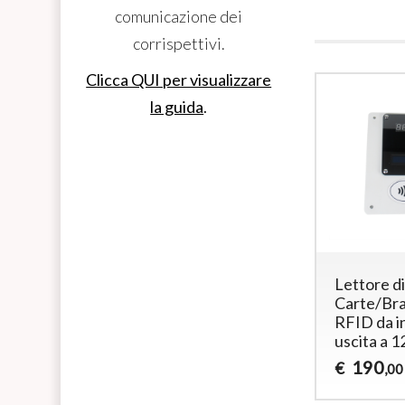
comunicazione dei
corrispettivi.
Clicca QUI per visualizzare
la guida
.
Lettore di
Carte/Bra
RFID da i
uscita a 1
190
€
,00