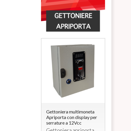
ra multimoneta
Gettoniera multimoneta
Lettore di
a con
Apriporta con display per
Carte/Brac
rratura (per
serrature a 12Vcc
uscita 12V
elettroserr
Gettoniera apriporta