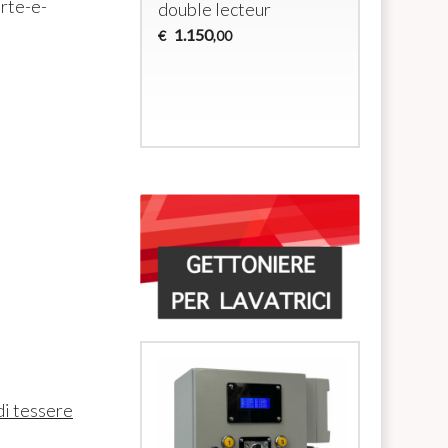
arte-e-
double lecteur
douches 
alimenta
1.150
€
,00
électrov
700
€
,00
di tessere