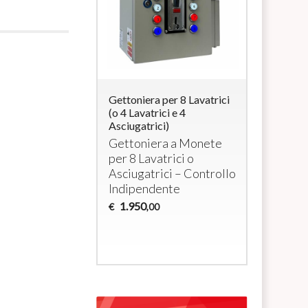
ra per 4
Gettoniera per 8 Lavatrici
Système p
i elettrici a
(o 4 Lavatrici e 4
avec monn
/ max 3000W cada
Asciugatrici)
RFID pour 
et/ou sèch
era per 4
Gettoniera a Monete
domestiq
tivi a 230Vac
per 8 Lavatrici o
Monnaye
Asciugatrici – Controllo
pour 4 la
Indipendente
sèche-li
1.950
€
,00
1.035
€
,0