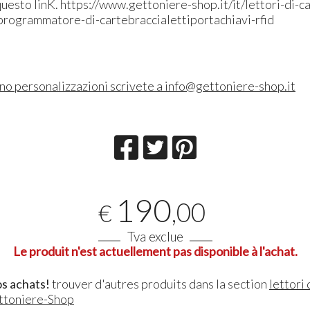
questo linK. https://www.gettoniere-shop.it/it/lettori-di-c
douche avec sortie
498
€
,00
/programmatore-di-cartebraccialettiportachiavi-rfid
12Vcc
220
€
,00
ono personalizzazioni scrivete a info@gettoniere-shop.it
190
,00
€
Tva exclue
Le produit n'est actuellement pas disponible à l'achat.
s achats!
trouver d'autres produits dans la section
lettori 
ttoniere-Shop