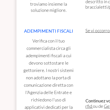
descritto in 
troviamo insieme la
braccialetti
soluzione migliore.
Se vi occorr
ADEMPIMENTI FISCALI
Verifica con il tuo
commercialista circa gli
adempimenti fiscali a cui
devono sottostare le
gettoniere. I nostri sistemi
non adottano la porta di
comunicazione diretta con
l'Agenzia delle Entrate e
richiedono l'uso di
Continuez vo
rfid
ou de
Ge
applicativi dedicati per la