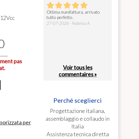
prodotto, robusto ed
Ottima manifattura, arrivato
Gentilissimi e s
 12Vcc
e. Facile da installare e
tutto perfetto.
cosa fondamenta
ià configurato in base alle
27-07-2026 - Federica A.
26-07-2026 - car
4
. La consegna ...
26 - Valerio C.
0
lement pas
Voir tous les
at.
commentaires »
Perché sceglierci
Progettazione italiana,
assemblaggio e collaudo in
porizzata per
Italia
Assistenza tecnica diretta