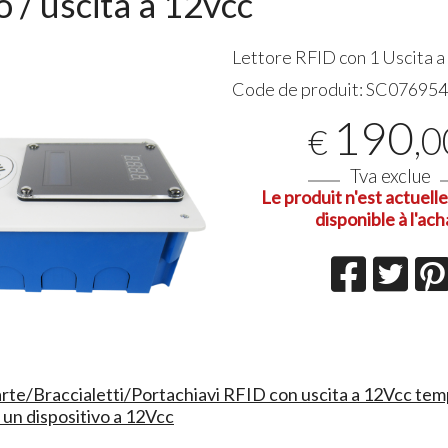
o / uscita a 12vcc
Ottimo 
Lettore
RFID
con 1 Uscita a
affidabil
arriva g
Code de produit:
SC07695
esigenze
01-08-20
190
,0
€
Tva exclue
Le produit n'est actuel
disponible à l'ach
arte/Braccialetti/Portachiavi RFID con uscita a 12Vcc tem
 un dispositivo a 12Vcc