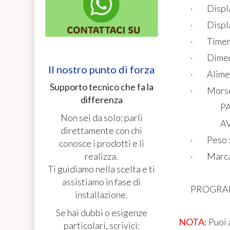
· Display
· Display
· Timer p
· Dimens
Il nostro punto di forza
· Alimen
Supporto tecnico che fa la
· Morsetti
differenza
PAUSA. Che 
Non sei da solo: parli
AVVIO. Con 
direttamente con chi
· Peso :
conosce i prodotti e li
· Marca
realizza.
Ti guidiamo nella scelta e ti
assistiamo in fase di
PROGRAM
installazione.
Se hai dubbi o esigenze
NOTA:
Puoi 
particolari, scrivici: