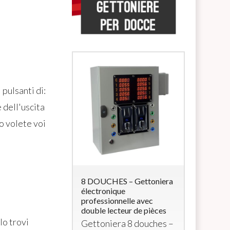
 pulsanti di:
ell'uscita
 volete voi
 Lettore di
8 DOUCHES – Gettoniera
5 DOUCHE
accialetti
électronique
multimonn
professionnelle avec
électrova
e
RFID
con 4
double lecteur de pièces
Monnaye
a 12Vcc (per
o trovi
Gettoniera 8 douches –
multimon