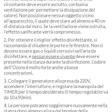
circostante deve essere asciutto, con buona
ventilazione per permettere la dissipazione del
calore). Non posizionare nessun oggetto vicino
all’apparecchio, il quale deve stare ad almeno a 40 cm
di distanza dal muro. Se la ventilazione viene ostruita,
l’effetto sanificante verrà compromesso.
2. Per ottenere il miglior effetto disinfettante, si
raccomanda di chiudere le porte e le finestre. Non ci
devono essere gas o liquidi corrosivi nell’aria da
disinfettare, e
nessun essere vivente
deve essere
presente nella stanza durante la disinfezione. L'odore
dell'Ozono è molto forte anche a basse
concentrazioni.
3. Collegare il generatore alla presa da 220V,
accendere l’interruttore, e regolare la manopola del
TIMER per il tempo desiderato (il tempo regolabile va
da 10 a 90min).
4. Le persone potranno soggiornare nuovamente nella
stanza dopo almeno un'ora dal termine della