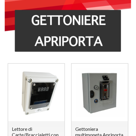
Lettore di
Gettoniera
Carte/Braccialetti con
multimoneta Apriporta