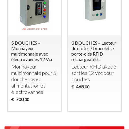
5 DOUCHES –
3 DOUCHES – Lecteur
Monnayeur
de cartes / bracelets /
multimonnaie avec
porte-clés RFID
électrovannes 12 Vcc
rechargeables
Monnayeur
Lecteur
RFID
avec 3
multimonnaie pour 5
sorties 12 Vcc pour
douches avec
douches
alimentation et
468
€
,00
électrovannes
700
€
,00