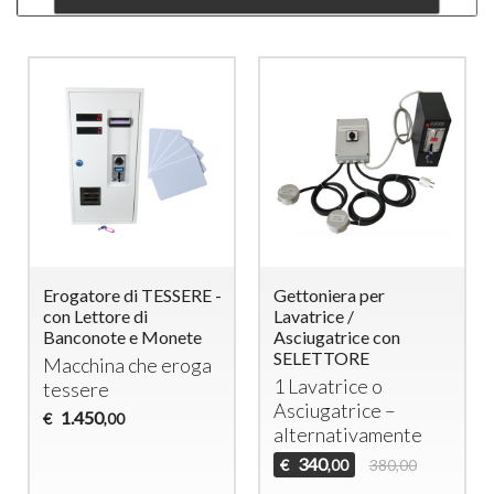
Erogatore di TESSERE -
Gettoniera per
con Lettore di
Lavatrice /
Banconote e Monete
Asciugatrice con
SELETTORE
Macchina che eroga
1 Lavatrice o
tessere
Asciugatrice –
1.450
€
,00
alternativamente
340
€
380,00
,00