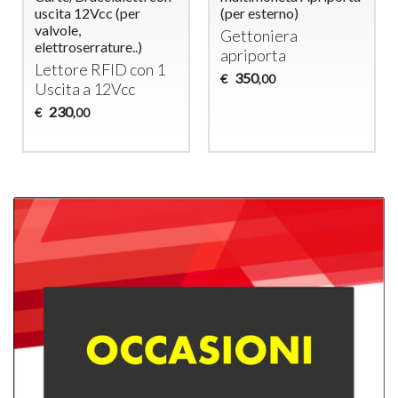
uscita 12Vcc (per
(per esterno)
valvole,
Gettoniera
elettroserrature..)
apriporta
Lettore
RFID
con 1
350
€
,00
Uscita a 12Vcc
230
€
,00