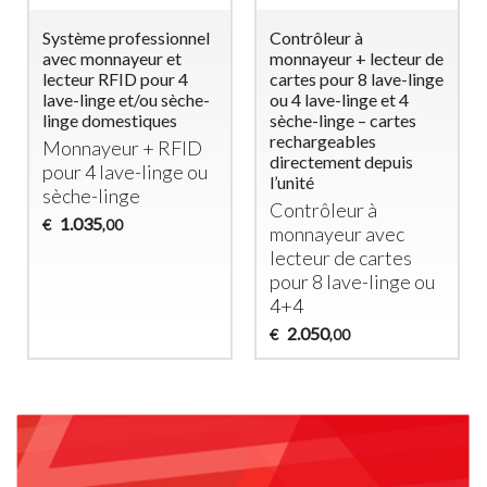
Système professionnel
Contrôleur à
avec monnayeur et
monnayeur + lecteur de
lecteur RFID pour 4
cartes pour 8 lave-linge
lave-linge et/ou sèche-
ou 4 lave-linge et 4
linge domestiques
sèche-linge – cartes
rechargeables
Monnayeur +
RFID
directement depuis
pour 4 lave-linge ou
l’unité
sèche-linge
Contrôleur à
1.035
€
,00
monnayeur avec
lecteur de cartes
pour 8 lave-linge ou
4+4
2.050
€
,00