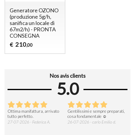
Generatore OZONO
(produzione 5g/h,
sanifica un locale di
67m2/h) - PRONTA
CONSEGNA
210
€
,00
Nos avis clients
5.0
Ottima manifattura, arrivato
Gentilissimi e sempre preparati,
Tut
e
tutto perfetto.
cosa fondamentale ☺️
gent
alle
27-07-2026 - Federica A.
26-07-2026 - carlo Emilio d.
26-
soci