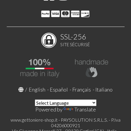
SSL-256
SITE SÉCURISÉ
/
English
-
Español
-
Français
-
Italiano
Powered by
Translate
www.gettoniere-shop.it - PAYSOLUTION S.R.L.S. - P.Iva
04206000921
Via Giuseppe Mercalli 37, - 09129 Cagliari (CA) - Italia -