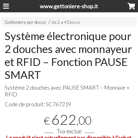
www.gettoniere-shop.it
Gettoniere per docce
da 2 a 4 Docce
Système électronique pour
2 douches avec monnayeur
et RFID – Fonction PAUSE
SMART
Système 2 douches avec
PAUSE
SMART
– Monnaie +
RFID
Code de produit:
SC767219
622
,00
€
Tva exclue
Le produit n'est actuellement pas disponible à l'achat.