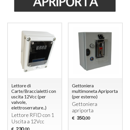
Lettore di
Gettoniera
Carte/Braccialetti con
multimoneta Apriporta
uscita 12Vcc (per
(per esterno)
valvole,
Gettoniera
elettroserrature..)
apriporta
Lettore
RFID
con 1
350
€
,00
Uscita a 12Vcc
230
€
,00