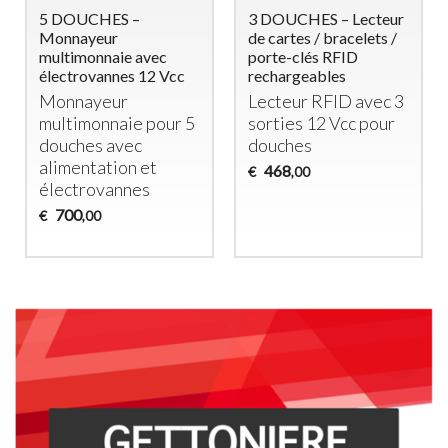
5 DOUCHES –
3 DOUCHES – Lecteur
Monnayeur
de cartes / bracelets /
multimonnaie avec
porte-clés RFID
électrovannes 12 Vcc
rechargeables
Monnayeur
Lecteur
RFID
avec 3
multimonnaie pour 5
sorties 12 Vcc pour
douches avec
douches
alimentation et
468
€
,00
électrovannes
700
€
,00