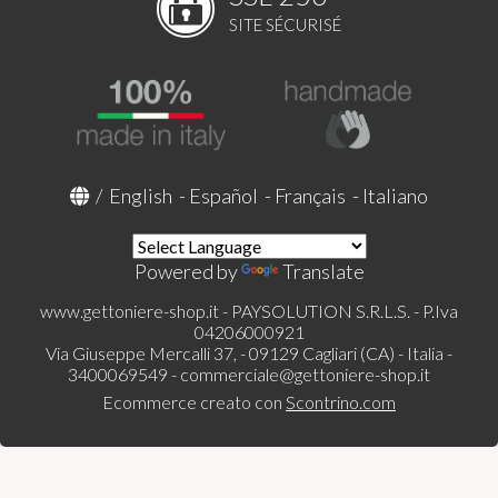
SITE SÉCURISÉ
/
English
-
Español
-
Français
-
Italiano
Powered by
Translate
www.gettoniere-shop.it - PAYSOLUTION S.R.L.S. - P.Iva
04206000921
Via Giuseppe Mercalli 37, - 09129 Cagliari (CA) - Italia -
3400069549 -
commerciale@gettoniere-shop.it
Ecommerce creato con
Scontrino.com