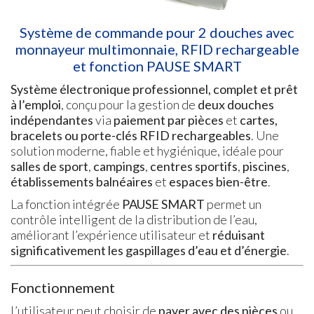
Système de commande pour 2 douches avec
monnayeur multimonnaie, RFID rechargeable
et fonction PAUSE SMART
Système électronique professionnel, complet et prêt
à l’emploi
, conçu pour la gestion de
deux douches
indépendantes
via
paiement par pièces
et
cartes,
bracelets ou porte-clés RFID rechargeables
. Une
solution moderne, fiable et hygiénique, idéale pour
salles de sport
,
campings
,
centres sportifs
,
piscines
,
établissements balnéaires
et
espaces bien-être
.
La fonction intégrée
PAUSE SMART
permet un
contrôle intelligent de la distribution de l’eau,
améliorant l’expérience utilisateur et
réduisant
significativement les gaspillages d’eau et d’énergie
.
Fonctionnement
L’utilisateur peut choisir de
payer avec des pièces
ou