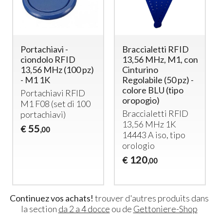
Portachiavi -
Braccialetti RFID
ciondolo RFID
13,56 MHz, M1, con
13,56 MHz (100 pz)
Cinturino
- M1 1K
Regolabile (50 pz) -
colore BLU (tipo
Portachiavi
RFID
oropogio)
M1 F08 (set di 100
Braccialetti
RFID
portachiavi)
13,56 MHz 1K
55
€
,00
14443 A iso, tipo
orologio
120
€
,00
Continuez vos achats!
trouver d'autres produits dans
la section
da 2 a 4 docce
ou de
Gettoniere-Shop