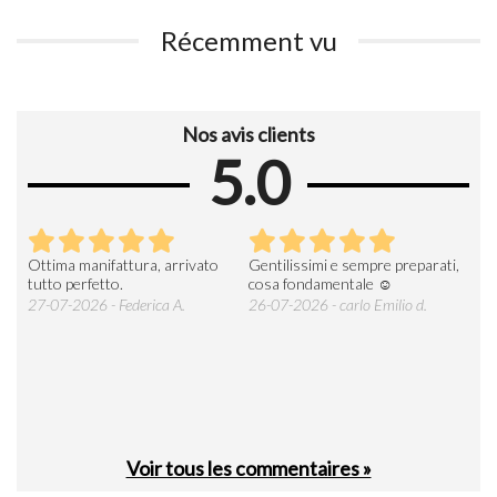
Récemment vu
Nos avis clients
5.0
Ottima manifattura, arrivato
Gentilissimi e sempre preparati,
Tut
e
tutto perfetto.
cosa fondamentale ☺️
gent
alle
27-07-2026 - Federica A.
26-07-2026 - carlo Emilio d.
26-
soci
Voir tous les commentaires »