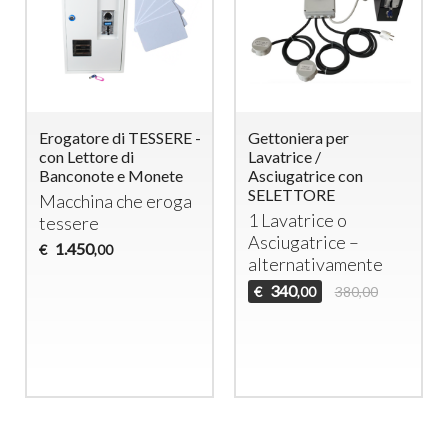
Erogatore di TESSERE -
Gettoniera per
con Lettore di
Lavatrice /
Banconote e Monete
Asciugatrice con
SELETTORE
Macchina che eroga
1 Lavatrice o
tessere
Asciugatrice –
1.450
€
,00
alternativamente
340
€
380,00
,00