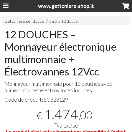
www.gettoniere-shop.it
Gettoniere per docce
da 5 a 12 docce
12 DOUCHES –
Monnayeur électronique
multimonnaie +
Électrovannes 12Vcc
Monnayeur multimonnaie pour 12 douches avec
alimentation et électrovannes incluses
Code de produit:
SC828129
1.474
,00
€
Tva exclue
Le produit n'est actuellement pas disponible à l'achat.