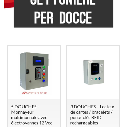
2 DOUCHES –
Gettoniera per 8
Monnayeur
Lavatrici (o 4 Lavatrici
Multimonnaie
e 4 Asciugatrici)
Temporisé avec
Gettoniera a