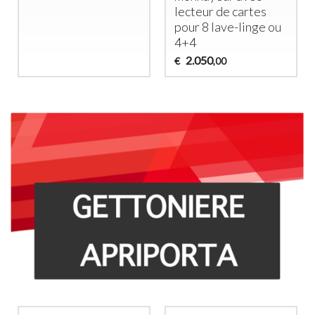
290
€
,00
u