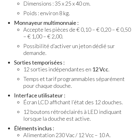
Dimensions : 35 x 25 x 40 cm.
Poids : environ 8 kg.
Monnayeur multimonnaie :
Accepte les pièces de € 0,10 – € 0,20 – € 0,50
– € 1,00 – € 2,00.
Possibilité d’activer un jeton dédié sur
demande.
Sorties temporisées :
12 sorties indépendantes en
12 Vcc
.
Temps et tarif programmables séparément
pour chaque douche.
Interface utilisateur :
Écran LCD affichant l’état des 12 douches.
12 boutons rétroéclairés à LED indiquant
lorsque la douche est active.
Éléments inclus :
Alimentation 230 Vac / 12 Vcc – 10 A.