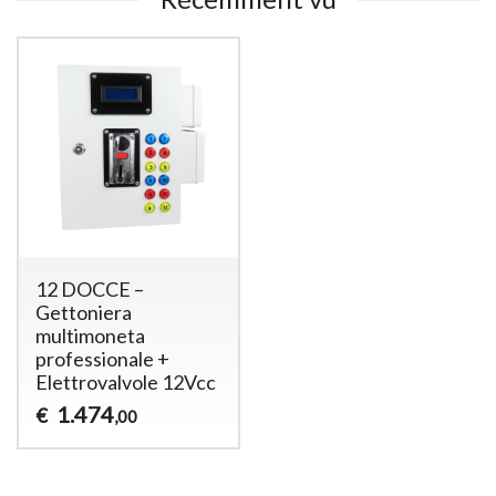
12 DOCCE –
Gettoniera
multimoneta
professionale +
Elettrovalvole 12Vcc
1.474
€
,00