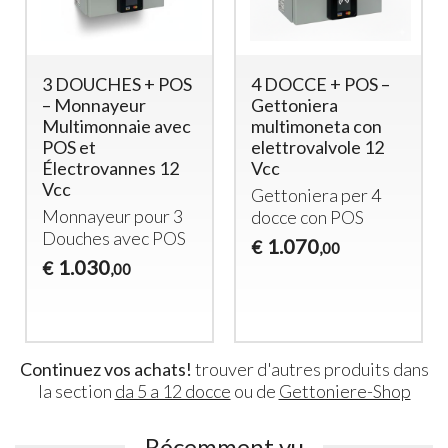
 POS –
8 DOUCHES –
Gettone in acc
a
Gettoniera
mod. Shoppy
ta con
électronique
(100pz) - NU
vole 12
professionnelle
MODELLO
avec double lecteur
Gettone in acc
de pièces
 per 4
dia 28 mm, spe
Gettoniera 8
POS
1,95mm
douches – double
60
€
0
,00
lecteur
1.150
€
,00
Continuez vos achats!
trouver d'autres produits dans
la section
da 5 a 12 docce
ou de
Gettoniere-Shop
Récemment vu