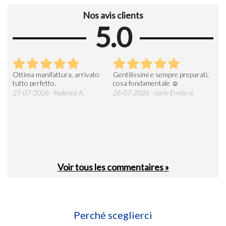
Nos avis clients
5.0
i e sempre preparati,
Tutto regolare .persone
AZIENDA DI RIF
mentale ☺️
gentilissime e consegna veloce
DEL SETTORE OT
ESPERIENZA
 carlo Emilio d.
26-07-2026 - mac3cpservice
società cooperativa P.
23-07-2026 - Giusep
Voir tous les commentaires »
Perché sceglierci