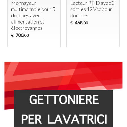
Électrovannes
Monete per 8
Monnayeur
Lavatrici o
Temporisé pour 2
Asciugatrici –
Douches
Controllo
438
Indipendente
€
,00
1.950
€
,00