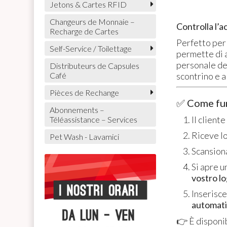
Jetons & Cartes RFID
Changeurs de Monnaie –
Controlla l’a
Recharge de Cartes
Perfetto per 
Self-Service / Toilettage
permette di a
personale ded
Distributeurs de Capsules
scontrino e a
Café
Pièces de Rechange
✅ Come fu
Abonnements –
Il client
Téléassistance – Services
Riceve lo
Pet Wash - Lavamici
Scansiona
Si apre 
vostro l
Inserisce
automat
👉 È disponi