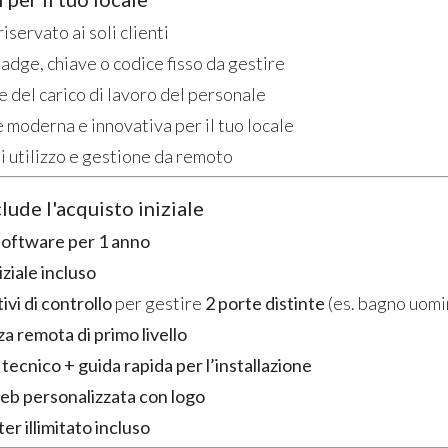
douche avec sortie
498
€
,00
12Vcc
iservato ai soli clienti
220
€
,00
dge, chiave o codice fisso da gestire
 del carico di lavoro del personale
moderna e innovativa per il tuo locale
di utilizzo e gestione da remoto
lude l'acquisto iniziale
software per 1 anno
iziale incluso
ivi di controllo
per gestire
2 porte distinte
(es. bagno uomi
a remota di primo livello
ecnico + guida rapida per l’installazione
eb personalizzata con logo
r illimitato incluso