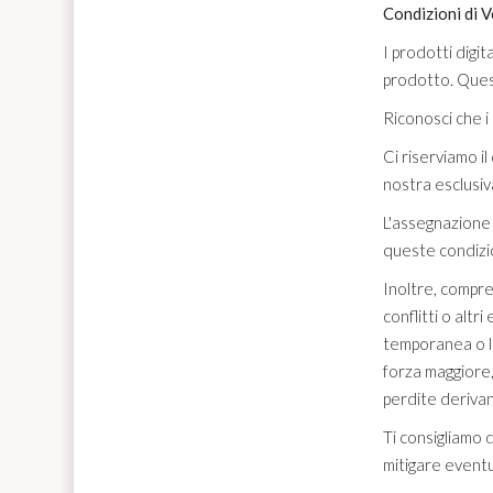
Condizioni di V
I prodotti digit
prodotto. Quest
Riconosci che i 
Ci riserviamo il
nostra esclusiv
L'assegnazione 
queste condizio
Inoltre, compren
conflitti o alt
temporanea o la
forza maggiore,
perdite derivan
Ti consigliamo 
mitigare eventua