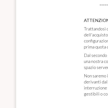
-----
ATTENZIONE -
Trattandosi d
dell'acquisto
configurazion
prima quota 
Dal secondo a
una nostra c
spazio server
Non saremo in
derivanti da
interruzione
gestibili o co