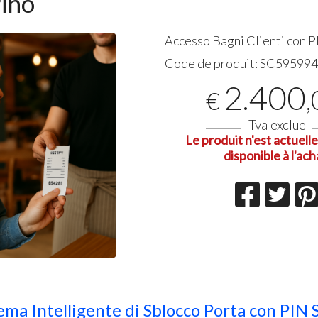
ino
Ottima 
Accesso Bagni Clienti con
P
06-08-20
Code de produit:
SC59599
2.400
,
€
Tva exclue
Le produit n'est actuel
disponible à l'ach
tema Intelligente di Sblocco Porta con PIN 