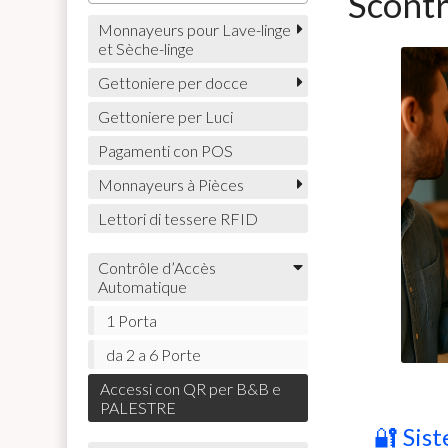
Scontr
Monnayeurs pour Lave-linge
et Sèche-linge
Gettoniere per docce
Gettoniere per Luci
Pagamenti con POS
Monnayeurs à Pièces
Lettori di tessere RFID
Contrôle d’Accès
Automatique
1 Porta
da 2 a 6 Porte
Accessi con QR per B&B e
PALESTRE
🔐 Sis