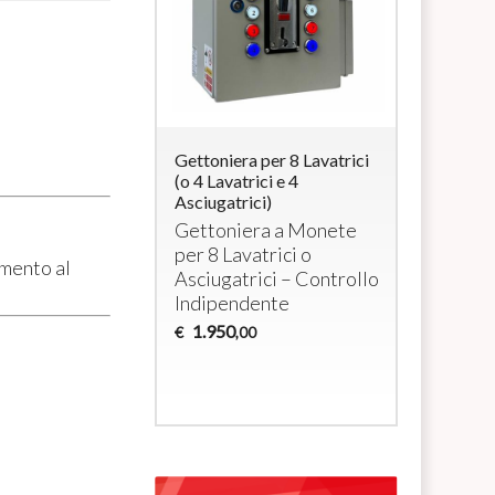
ra per 4
Gettoniera per 8 Lavatrici
Système p
i elettrici a
(o 4 Lavatrici e 4
avec monn
/ max 3000W cada
Asciugatrici)
RFID pour 
et/ou sèch
era per 4
Gettoniera a Monete
domestiq
tivi a 230Vac
per 8 Lavatrici o
mento al
Monnaye
Asciugatrici – Controllo
pour 4 la
Indipendente
sèche-li
1.950
€
,00
1.035
€
,0