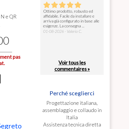
gettoniera
Ottimo prodotto, robusto ed
Ottima manifatt
IN
e QR
affidabile. Facile da installare e
tutto perfetto.
26 - Alberto B.
arriva già configurato in base alle
27-07-2026 - Fed
4
esigenze. La consegna ...
01-08-2026 - Valerio C.
00
lement pas
Voir tous les
at.
commentaires »
Perché sceglierci
Progettazione italiana,
assemblaggio e collaudo in
Italia
Assistenza tecnica diretta
Segreto