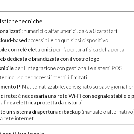
istiche tecniche
onalizzati
: numerici o alfanumerici, da 6 a 8 caratteri
cloud-based
accessibile da qualsiasi dispositivo
le con relè elettronici
per l’apertura fisica della porta
b dedicata e brandizzata con il vostro logo
nibile
per l’integrazione con gestionali e sistemi POS
ter
incluso per accessi interni illimitati
amento PIN
automatizzabile, consigliato su base giornalie
 di rete
: è
necessaria una rete Wi-Fi con segnale stabile e
na
linea elettrica protetta da disturbi
Lecteur de Cartes /
4 docce -
to un sistema di apertura di backup
(manuale o alternativo)
Bracelets RFID pour 1
Carte/Br
Douche avec Électrovanne
la rete internet
Lettor
12Vcc
Uscite 
Lecteur
RFID
pour
docce)
 per il tuo locale