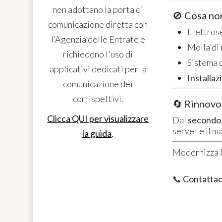
non adottano la porta di
🚫 Cosa no
comunicazione diretta con
Elettros
l'Agenzia delle Entrate e
Molla di
richiedono l'uso di
Sistema 
applicativi dedicati per la
Installaz
comunicazione dei
corrispettivi.
🔄 Rinnovo
Clicca QUI per visualizzare
Dal
secondo
server e il m
la guida
.
Modernizza l’
📞
Contattac