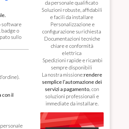
da personale qualificato
Soluzioni robuste, affidabili
le.
e facili da installare
o software
Personalizzazione e
i, badge o
configurazione su richiesta
pato sullo
Documentazioni tecniche
chiare e conformità
elettrica
Spedizioni rapide e ricambi
sempre disponibili
La nostra missione:
rendere
d’ordine).
semplice l’automazione dei
servizi a pagamento
, con
 con il
soluzioni professionali e
immediate da installare.
l personale