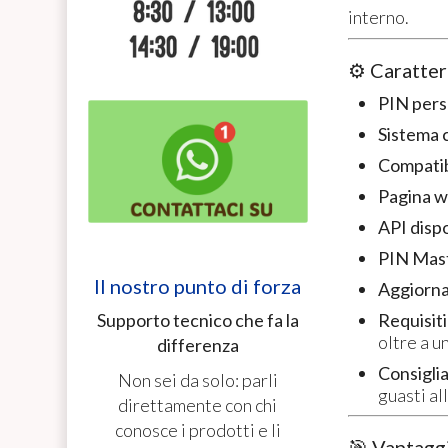
interno.
⚙️ Caratter
PIN pers
Sistema 
Compatibi
Pagina we
API dispo
PIN Mas
Il nostro punto di forza
Aggiorn
Requisiti
Supporto tecnico che fa la
oltre a u
differenza
Consiglia
Non sei da solo: parli
guasti al
direttamente con chi
conosce i prodotti e li
🎯 Vantaggi