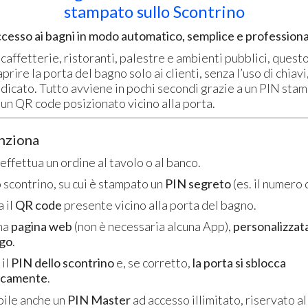
stampato sullo Scontrino
ccesso ai bagni in modo automatico, semplice e professiona
caffetterie, ristoranti, palestre e ambienti pubblici, quest
prire la porta del bagno solo ai clienti, senza l’uso di chiav
icato. Tutto avviene in pochi secondi grazie a un PIN stam
 un QR code posizionato vicino alla porta.
nziona
e effettua un ordine al tavolo o al banco.
 scontrino, su cui è stampato un
PIN segreto
(es. il numero 
 il
QR code
presente vicino alla porta del bagno.
una
pagina web
(non è necessaria alcuna App),
personalizzata
ogo
.
 il
PIN dello scontrino
e, se corretto,
la porta si sblocca
icamente
.
bile anche un
PIN Master
ad accesso illimitato, riservato a