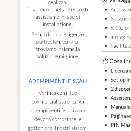
realizza.
Accesso r
Ti guidiamo nella scelta e ti
assistiamo in fase di
Nessun ba
installazione.
Riduzione
Se hai dubbi o esigenze
Immagine 
particolari, scrivici:
Facilità 
troviamo insieme la
soluzione migliore.
📦 Cosa inc
Licenza 
Set-up in
ADEMPIMENTI FISCALI
2 disposit
Verifica con il tuo
Assistenz
commercialista circa gli
Manuale t
adempimenti fiscali a cui
Pagina w
devono sottostare le
PIN Maste
gettoniere. I nostri sistemi