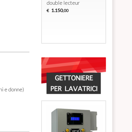
double lecteur
douches 
alimenta
1.150
€
,00
électrov
700
€
,00
ni e donne)