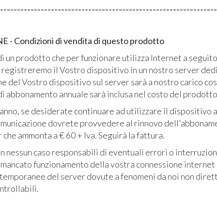
----------------------------------------------------------------
 Condizioni di vendita di questo prodotto
i un prodotto che per funzionare utilizza Internet a seguit
 registreremo il Vostro dispositivo in un nostro server ded
e del Vostro dispositivo sul server sarà a nostro carico cos
di abbonamento annuale sarà inclusa nel costo del prodotto
nno, se desiderate continuare ad utilizzare il dispositivo a
omunicazione dovrete provvedere al rinnovo dell'abbonam
 che ammonta a € 60 + Iva. Seguirà la fattura.
 nessun caso responsabili di eventuali errori o interruzion
l mancato funzionamento della vostra connessione internet 
 temporanee del server dovute a fenomeni da noi non dire
Gettoniera multimoneta
Gettonie
ntrollabili.
per 2 porte
Apriport
(elettroserrature)
Elettrose
esterni)
Gettoniera euro per 2