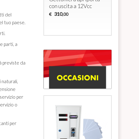
era completa di
Lettore
con uscita a 12Vcc
serratura e
Uscita a
310
€
tti del
,00
i (x esterni)
230
€
,00
el tuo paese.
rti.
e parti, a
tà previste da
 naturali,
pensione
servizio per
ervizio o
tanti per