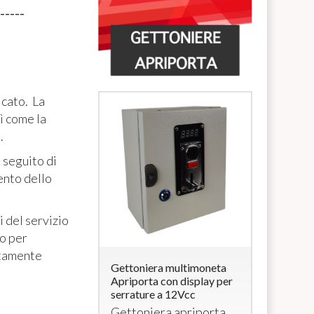
-----
o
icato. La
ì come la
.
 seguito di
ento dello
i del servizio
o per
ttamente
ra multimoneta
Gettoniera multimoneta
Lettore di
a con
Apriporta con display per
Carte/Brac
rratura (per
serrature a 12Vcc
uscita 12V
elettroserr
Gettoniera apriporta