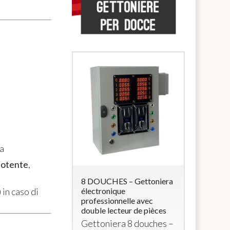
ra
 potente
,
 Lettore di
8 DOUCHES – Gettoniera
5 DOUCHE
 in caso di
accialetti
électronique
multimonn
professionnelle avec
électrova
e
RFID
con 4
double lecteur de pièces
Monnaye
a 12Vcc (per
Gettoniera 8 douches –
multimon