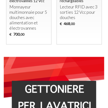
électrovannes 12 Vcc
rechargeables
Monnayeur
Lecteur
RFID
avec 3
multimonnaie pour 5
sorties 12 Vcc pour
douches avec
douches
alimentation et
468
€
,00
électrovannes
700
€
,00