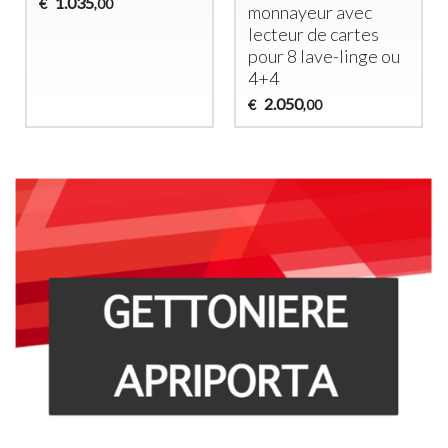
1.035
€
,00
monnayeur avec
lecteur de cartes
pour 8 lave-linge ou
4+4
2.050
€
,00