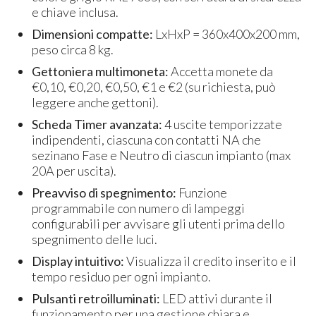
e chiave inclusa.
Dimensioni compatte:
LxHxP = 360x400x200 mm,
peso circa 8 kg.
Gettoniera multimoneta:
Accetta monete da
€0,10, €0,20, €0,50, €1 e €2 (su richiesta, può
leggere anche gettoni).
Scheda Timer avanzata:
4 uscite temporizzate
indipendenti, ciascuna con contatti NA che
sezinano Fase e Neutro di ciascun impianto (max
20A per uscita).
Preavviso di spegnimento:
Funzione
programmabile con numero di lampeggi
configurabili per avvisare gli utenti prima dello
spegnimento delle luci.
Display intuitivo:
Visualizza il credito inserito e il
tempo residuo per ogni impianto.
Pulsanti retroilluminati:
LED attivi durante il
funzionamento per una gestione chiara e