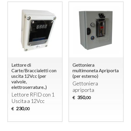
Lettore di
Gettoniera
Carte/Braccialetti con
multimoneta Apriporta
uscita 12Vcc (per
(per esterno)
valvole,
Gettoniera
elettroserrature..)
apriporta
Lettore
RFID
con 1
350
€
,00
Uscita a 12Vcc
230
€
,00