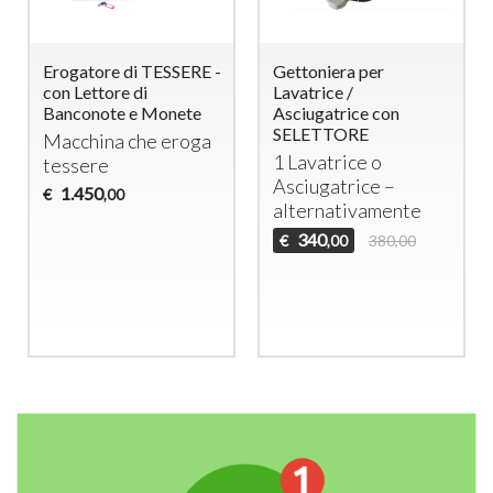
Erogatore di TESSERE -
Gettoniera per
con Lettore di
Lavatrice /
Banconote e Monete
Asciugatrice con
SELETTORE
Macchina che eroga
1 Lavatrice o
tessere
Asciugatrice –
1.450
€
,00
alternativamente
340
€
380,00
,00