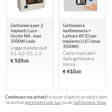
Gettoniera per 2
Gettoniera
Impianti Luce -
multimoneta +
Uscite NA - max
Lettore RFID per
3500W cada
impianto LUCI (max
3500W)
Legge monete da €
Carte ricaricabili
0,1..0,2..0,5..1..2
dalla gettoniera
520
€
,00
stessa
410
€
,00
Continuez vos achats!
trouver d'autres produits dans
la section
gettoniere per luci
ou de
Gettoniere-Shop