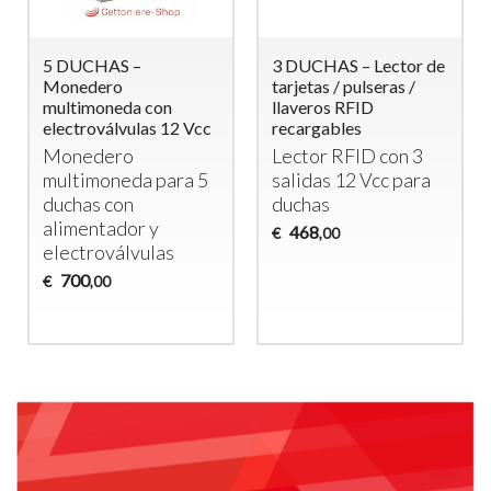
5 DUCHAS –
3 DUCHAS – Lector de
Monedero
tarjetas / pulseras /
multimoneda con
llaveros RFID
electroválvulas 12 Vcc
recargables
Monedero
Lector
RFID
con 3
multimoneda para 5
salidas 12 Vcc para
duchas con
duchas
alimentador y
468
€
,00
electroválvulas
700
€
,00