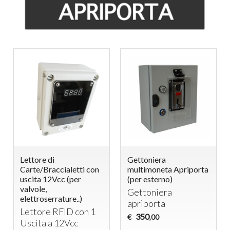
Lettore di
Gettoniera
Carte/Braccialetti con
multimoneta Apriporta
uscita 12Vcc (per
(per esterno)
valvole,
Gettoniera
elettroserrature..)
apriporta
Lettore
RFID
con 1
350
€
,00
Uscita a 12Vcc