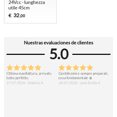
24Vcc - lunghezza
utile 45cm
32
€
,00
Nuestras evaluaciones de clientes
5.0
Ottima manifattura, arrivato
Gentilissimi e sempre preparati,
Tut
e
tutto perfetto.
cosa fondamentale ☺️
gent
alle
27-07-2026 - Federica A.
26-07-2026 - carlo Emilio d.
26-
soci