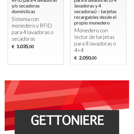
y/o secadoras
lavadoras y 4
domésticas
secadoras) – tarjetas
recargables desde el
Sistema con
propio monedero
monedero y
RFID
Monedero con
para 4 lavadoras o
lector de tarjetas
secadoras
para 8 lavadoras o
1.035
€
,00
4+4
2.050
€
,00