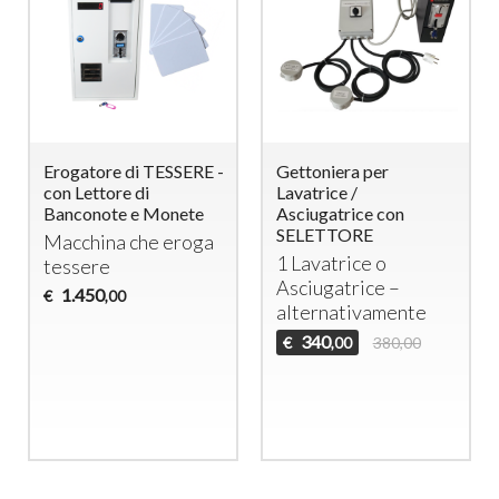
Erogatore di TESSERE -
Gettoniera per
con Lettore di
Lavatrice /
Banconote e Monete
Asciugatrice con
SELETTORE
Macchina che eroga
1 Lavatrice o
tessere
Asciugatrice –
1.450
€
,00
alternativamente
340
€
380,00
,00