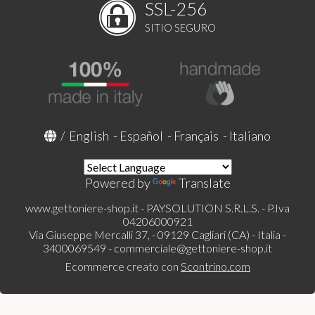
SSL-256
SITIO SEGURO
/
English
-
Español
-
Français
-
Italiano
Powered by
Translate
www.gettoniere-shop.it - PAYSOLUTION S.R.L.S. - P.Iva
04206000921
Via Giuseppe Mercalli 37, - 09129 Cagliari (CA) - Italia -
3400069549 -
commerciale@gettoniere-shop.it
Ecommerce creato con
Scontrino.com